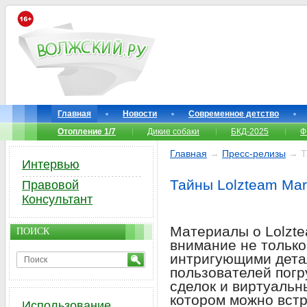
Главная
Новости
Современное детство
Отопление 1/7
Дикие собаки
БКД-2025
Ф
Главная
→
Пресс-релизы
→ Та
Интервью
Тайны Lolzteam Mar
Правовой
Консультант
Материалы о Lolzte
ПОИСК
внимание не только
интригующими дета
пользователей пог
сделок и виртуальн
котором можно встр
Использование