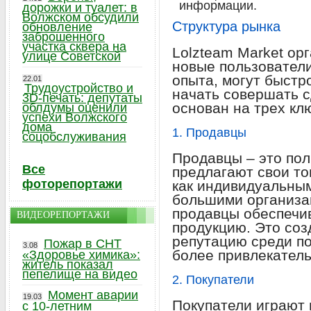
информации.
дорожки и туалет: в
Волжском обсудили
Структура рынка
обновление
заброшенного
участка сквера на
Lolzteam Market ор
улице Советской
новые пользователи
опыта, могут быстро
22.01
Трудоустройство и
начать совершать с
3D-печать: депутаты
основан на трех кл
облдумы оценили
успехи Волжского
дома
1. Продавцы
соцобслуживания
Продавцы – это пол
Все
предлагают свои то
фоторепортажи
как индивидуальным
большими организац
продавцы обеспечи
ВИДЕОРЕПОРТАЖИ
продукцию. Это со
репутацию среди по
Пожар в СНТ
3.08
более привлекател
«Здоровье химика»:
житель показал
пепелище на видео
2. Покупатели
Момент аварии
19.03
Покупатели играют
с 10-летним