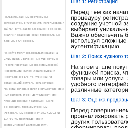
Шаг 1: Регистрация
Перед тем как нача
процедуру регистра
Пользуясь данным ресурсом вы
создание учетной з
соглашаетесь с
«Условиями использования
выбирает уникальны
сайта»
, в т.ч. даёте разрешение на сбор,
Важно обеспечить б
анализ и хранение своих персональных
используя сложные
данных, в т.ч. cookies.
аутентификацию.
На сайте могут содержаться ссылки на
Шаг 2: Поиск нужного т
СМИ, физлиц включённые Минюстом в
Реестр иностранных средств массовой
На этом этапе поку
информации, выполняющих функции
функцией поиска, 
товары или услуги.
иностранного агента
, упоминания
удобного интерфейс
организаций деятельность которых
различные категори
приостановлена в связи с осуществлением
ими экстремистской деятельности
или
Шаг 3: Оценка продавц
ликвидированных / запрещённых по
основаниям, предусмотренным
Перед совершением
Федеральным законом от 25.07.2002 №
проанализировать 
114-ФЗ «О противодействии
других пользовател
экстремистской деятельности»
.
сформировать пред