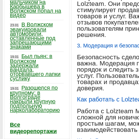
мальчиком на
Lolzteam. Они пред
Карбышева в
стимулирует продав
Волжском попал на
видео
товаров и услуг. Ва
отзывов покупателе
В Волжском
23.01
пользователям при
эвакуировали
автомобили,
решения.
оставленные под
запрещающими
3. Модерация и безопа
знаками
Был пьян: в
Безопасность сдело
19.01
Волжском
важна. Модерация 
задержали
порядок и следить 
вандала,
оторвавшего лапки
услуг. Пользователь
суслику
товарах и продавца
доверия.
Разошелся по
19.01
крупному: в
Волгограде
Как работать с Lolzt
накрыли крупную
подпольную
нарколабораторию
Работа с Lolzteam 
сложной для новичк
простым шагам, мо
Все
взаимодействовать
видеорепортажи