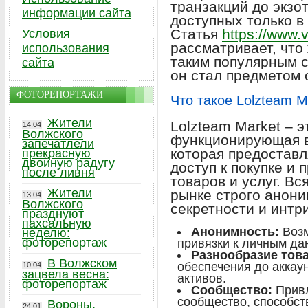
транзакций до экзо
информации сайта
доступных только в
Статья
https://www.
Условия
рассматривает, что
использования
таким популярным с
сайта
он стал предметом 
ФОТОРЕПОРТАЖИ
Что такое Lolzteam M
Жители
Lolzteam Market – 
14.04
Волжского
функционирующая в
запечатлели
которая предоставл
прекрасную
двойную радугу
доступ к покупке и
после ливня
товаров и услуг. В
Жители
рынке строго анони
13.04
Волжского
секретности и интри
празднуют
пахсальную
Анонимность:
Возм
неделю:
фоторепортаж
привязки к личным да
Разнообразие тов
В Волжском
обеспечения до аккаун
10.04
зацвела весна:
активов.
фоторепортаж
Сообщество:
Привл
сообщество, способс
Вороны,
24.01