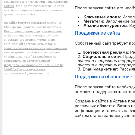
соглашаетесь с
«Условиями использования
сайта»
, в т.ч. даёте разрешение на сбор,
После запуска сайта его нео
анализ и хранение своих персональных
данных, в т.ч. cookies.
Ключевые слова
: Испо
Метатеги
: Заполнение ме
На сайте могут содержаться ссылки на
Анализ конкурентов
: И
СМИ, физлиц включённые Минюстом в
Реестр иностранных средств массовой
Продвижение сайта
информации, выполняющих функции
иностранного агента
, упоминания
Собственный сайт требует пр
организаций деятельность которых
приостановлена в связи с осуществлением
Контекстная реклама
: Р
ими экстремистской деятельности
или
Социальные сети
: Прод
ликвидированных / запрещённых по
внесена в перечень террор
основаниям, предусмотренным
внесена в перечень террор
Федеральным законом от 25.07.2002 №
Email-маркетинг
: Рассыл
114-ФЗ «О противодействии
экстремистской деятельности»
.
Поддержка и обновление
После запуска сайта необходи
поможет поддерживать интере
Создание сайтов в Астане пр
различных областях. Важно не
информации и отвечать на за
сайтом станет залогом успеш