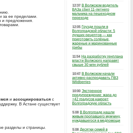
В Волжском водитель
12:37
ВАЗа сбил 11-летнего
анию.
мальчика на пешеходном
 и за ее пределами.
переходе
вы и предложения.
 товарами.
Грузди пошли в
12:05
Волгоградской области: 5
лучших рецептов — как
приготовить солёные,
жареные и маринованные
грибы
На разработку генплана
11:54
власти Волжского направят
свыше 30 млн рублей
В Волжском начали
10:47
активно распродавать ПВЗ
Wildberries
Экстренное
10:00
предупреждение: жара до
имся
и
ассоциироваться
с
+42 градусов накроет
Волгоградскую область
оддержку. В Астане существует
В Волгограде нашли
5.08
живым пропавшего мужчину,
нуждавшегося в медпомощи
ые разделы и страницы.
Десятки семей в
5.08