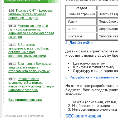
Раздел
Пожар в СНТ «Здоровье
3.08
химика»: житель показал
Главная страница
Визитная ка
пепелище на видео
Услуги
Подробное о
Момент аварии с 10-
19.03
О нас
Информация 
летним мальчиком на
Карбышева в Волжском попал
Контакты
Способы связ
на видео
4. Дизайн сайта
В Волжском
23.01
эвакуировали автомобили,
Дизайн сайта играет ключеву
оставленные под
и соответствовать вашему бре
запрещающими знаками
Цветовую палитру.
Был пьян: в Волжском
19.01
Шрифты и типографику.
задержали вандала,
Структуру и навигацию са
оторвавшего лапки суслику
5. Разработка и наполнение 
Разошелся по
19.01
крупному: в Волгограде
На этом этапе разработчики 
накрыли крупную подпольную
бюджета. Важно создать уник
нарколабораторию
включать:
Все видеорепортажи
Тексты (описания, статьи, 
Изображения и видео.
Интерактивные элементы 
SEO-оптимизация
Пользуясь данным ресурсом вы