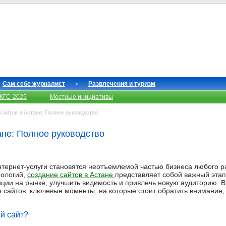
Сам себе журналист
Развлечения и туризм
КГС-2025
Местные инициативы
айтов в Астане: Полное руководство
ане: Полное руководство
тернет-услуги становятся неотъемлемой частью бизнеса любого р
нологий,
создание сайтов в Астане
представляет собой важный эта
ции на рынке, улучшить видимость и привлечь новую аудиторию. В
 сайтов, ключевые моменты, на которые стоит обратить внимание,
й сайт?