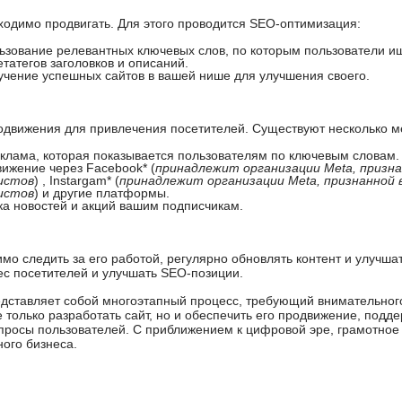
бходимо продвигать. Для этого проводится SEO-оптимизация:
льзование релевантных ключевых слов, по которым пользователи ищ
татегов заголовков и описаний.
зучение успешных сайтов в вашей нише для улучшения своего.
одвижения для привлечения посетителей. Существуют несколько м
еклама, которая показывается пользователям по ключевым словам.
вижение через Facebook* (
принадлежит организации Meta, призн
истов
) , Instargam* (
принадлежит организации Meta, признанной 
истов
) и другие платформы.
ка новостей и акций вашим подписчикам.
мо следить за его работой, регулярно обновлять контент и улучша
с посетителей и улучшать SEO-позиции.
едставляет собой многоэтапный процесс, требующий внимательного
 только разработать сайт, но и обеспечить его продвижение, подд
просы пользователей. С приближением к цифровой эре, грамотное
ного бизнеса.