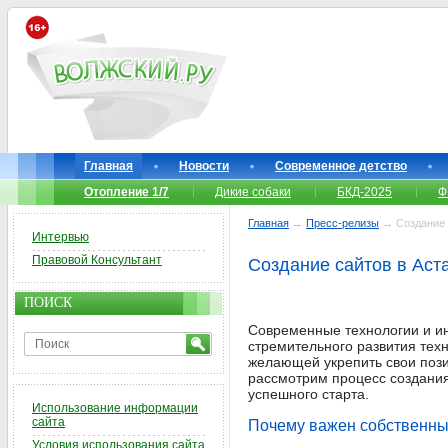
Главная
Новости
Современное детство
Отопление 1/7
Дикие собаки
БКД-2025
Ф
Главная
→
Пресс-релизы
→ Создание с
Интервью
Правовой Консультант
Создание сайтов в Аст
ПОИСК
Современные технологии и ин
стремительного развития тех
желающей укрепить свои пози
рассмотрим процесс создания
успешного старта.
Использование информации
сайта
Почему важен собственны
Условия использования сайта