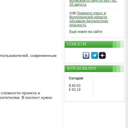
Волжском останутся без ГВС
20 августа
Покиньте улицу: в
5.08
Волгоградской области
объявили беспилотную
опасность
Ещё новое на сайте
СОЦСЕТИ
я пользователей, современным
КУРСЫ ВАЛЮТ
Сегодня
$ 80.93
€ 93.19
 сложности проекта и
сетителям. В контент нужно