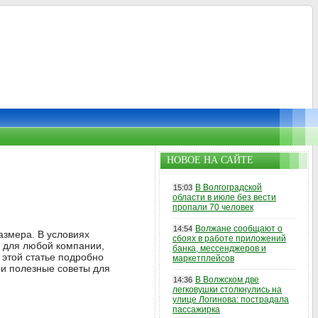
НОВОЕ НА САЙТЕ
В Волгоградской
15:03
области в июле без вести
пропали 70 человек
Волжане сообщают о
14:54
азмера. В условиях
сбоях в работе приложений
п для любой компании,
банка, мессенджеров и
 этой статье подробно
маркетплейсов
 и полезные советы для
В Волжском две
14:36
легковушки столкнулись на
улице Логинова: пострадала
пассажирка