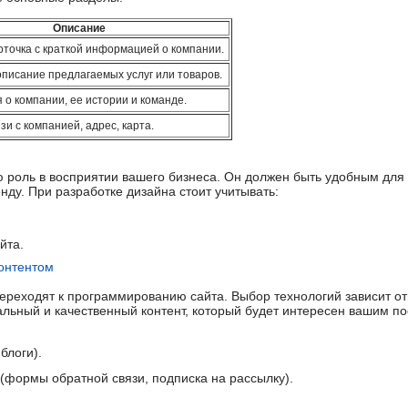
Описание
рточка с краткой информацией о компании.
писание предлагаемых услуг или товаров.
о компании, ее истории и команде.
и с компанией, адрес, карта.
ю роль в восприятии вашего бизнеса. Он должен быть удобным дл
нду. При разработке дизайна стоит учитывать:
йта.
контентом
переходят к программированию сайта. Выбор технологий зависит от
альный и качественный контент, который будет интересен вашим по
блоги).
(формы обратной связи, подписка на рассылку).