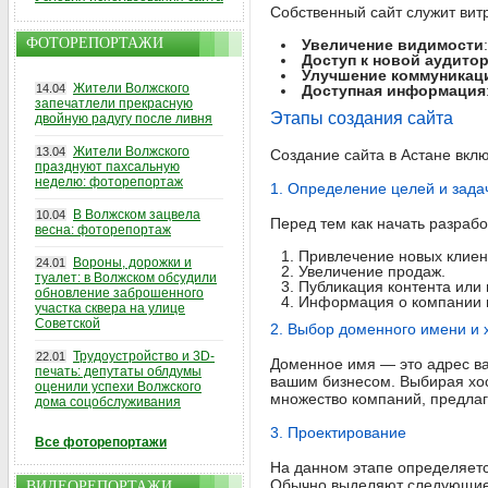
Собственный сайт служит вит
ФОТОРЕПОРТАЖИ
Увеличение видимости
Доступ к новой аудито
Улучшение коммуникац
Жители Волжского
14.04
Доступная информация
запечатлели прекрасную
Этапы создания сайта
двойную радугу после ливня
Жители Волжского
13.04
Создание сайта в Астане вклю
празднуют пахсальную
неделю: фоторепортаж
1. Определение целей и зада
В Волжском зацвела
10.04
Перед тем как начать разрабо
весна: фоторепортаж
Привлечение новых клиен
Вороны, дорожки и
24.01
Увеличение продаж.
туалет: в Волжском обсудили
Публикация контента или 
обновление заброшенного
Информация о компании и
участка сквера на улице
Советской
2. Выбор доменного имени и 
Трудоустройство и 3D-
22.01
Доменное имя — это адрес ва
печать: депутаты облдумы
вашим бизнесом. Выбирая хост
оценили успехи Волжского
множество компаний, предлаг
дома соцобслуживания
3. Проектирование
Все фоторепортажи
На данном этапе определяется
Обычно выделяют следующие
ВИДЕОРЕПОРТАЖИ