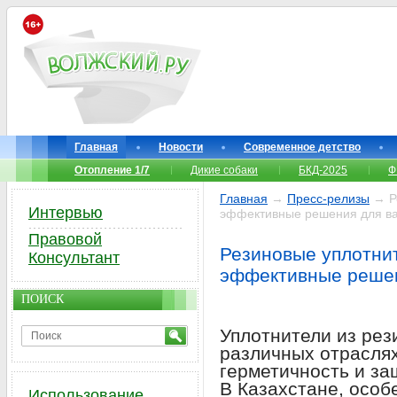
Главная
Новости
Современное детство
Отопление 1/7
Дикие собаки
БКД-2025
Ф
Главная
→
Пресс-релизы
→ Ре
Интервью
эффективные решения для ва
Правовой
Резиновые уплотнит
Консультант
эффективные решен
ПОИСК
Уплотнители из рез
различных отрасля
герметичность и за
В Казахстане, особ
Использование