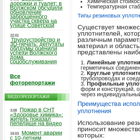
Химическая стойкос
дорожки и туалет: в
Температурная ста
Волжском обсудили
обновление
Типы резиновых уплот
заброшенного
участка сквера на
улице Советской
Существует множес
уплотнителей, кот
22.01
различным параметр
Трудоустройство и
3D-печать: депутаты
материал и област
облдумы оценили
представлены наиб
успехи Волжского
дома
соцобслуживания
Линейные уплотни
герметичных соединен
Круглые уплотнит
Все
трубопроводах и соед
фоторепортажи
Профильные упло
форм и конструкций, 
через индивидуальный
ВИДЕОРЕПОРТАЖИ
Преимущества испол
Пожар в СНТ
уплотнения
3.08
«Здоровье химика»:
житель показал
Использование рези
пепелище на видео
приносит множеств
Момент аварии
19.03
которых:
с 10-летним