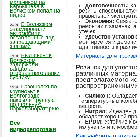
мальчиком на
Долговечность:
Ка
Карбышева в
Волжском попал на
резины способны служ
видео
правильной эксплуата
Экономия:
Связано
В Волжском
23.01
ремонтах и заменах, а
эвакуировали
утечек.
автомобили,
Удобство установк
оставленные под
запрещающими
монтируется и демонс
знаками
адаптивности к разли
Был пьян: в
Материалы для произв
19.01
Волжском
задержали
Резинок для уплотн
вандала,
различных материал
оторвавшего лапки
суслику
предполагаемого и
распространенными
Разошелся по
19.01
крупному: в
Волгограде
Силикон:
Обладает 
накрыли крупную
температурным колеб
подпольную
веществ.
нарколабораторию
Нитрил:
Идеален дл
обладает хорошей про
EPDM:
Устойчив к 
Все
излучения и атмосфер
видеорепортажи
Как выбрать подход