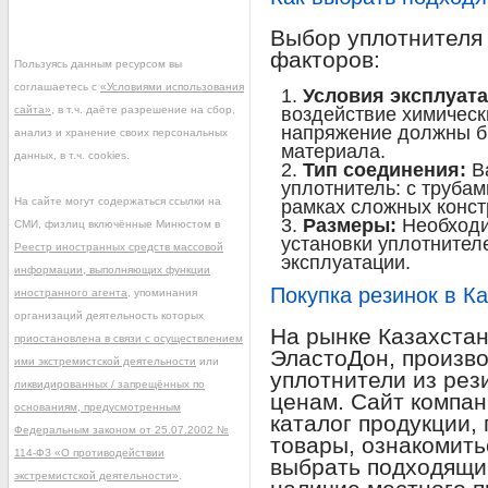
Выбор уплотнителя 
факторов:
Пользуясь данным ресурсом вы
соглашаетесь с
«Условиями использования
Условия эксплуата
сайта»
, в т.ч. даёте разрешение на сбор,
воздействие химическ
напряжение должны б
анализ и хранение своих персональных
материала.
данных, в т.ч. cookies.
Тип соединения:
Ва
уплотнитель: с труба
На сайте могут содержаться ссылки на
рамках сложных конст
Размеры:
Необходи
СМИ, физлиц включённые Минюстом в
установки уплотнител
Реестр иностранных средств массовой
эксплуатации.
информации, выполняющих функции
Покупка резинок в К
иностранного агента
, упоминания
организаций деятельность которых
На рынке Казахстан
приостановлена в связи с осуществлением
ЭластоДон, произв
ими экстремистской деятельности
или
уплотнители из рез
ликвидированных / запрещённых по
ценам. Сайт компан
основаниям, предусмотренным
каталог продукции,
Федеральным законом от 25.07.2002 №
товары, ознакомить
114-ФЗ «О противодействии
выбрать подходящий
экстремистской деятельности»
.