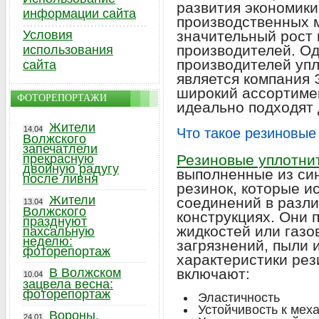
развития экономики
информации сайта
производственных 
Условия
значительный рост 
производителей. О
использования
производителей уп
сайта
является компания
широкий ассортиме
ФОТОРЕПОРТАЖИ
идеально подходят
Жители
14.04
Что такое резиновые
Волжского
запечатлели
прекрасную
Резиновые уплотни
двойную радугу
выполненные из си
после ливня
резинок, которые и
Жители
соединений в разл
13.04
Волжского
конструкциях. Они 
празднуют
жидкостей или газо
пахсальную
неделю:
загрязнений, пыли 
фоторепортаж
характеристики ре
В Волжском
включают:
10.04
зацвела весна:
фоторепортаж
Эластичность
Устойчивость к ме
Вороны,
24.01