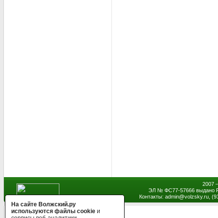
2007 
ЭЛ № ФС77-57666 выдано Р
Контакты: admin
@
volzsky.ru, (
На сайте Волжский.ру
используются файлы cookie
и