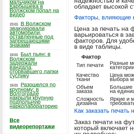
надежностью и каче
мальчиком на
обладает высокой с
Карбышева в
Волжском попал на
видео
Факторы, влияющие н
В Волжском
23.01
Цена за печать на 
эвакуировали
автомобили,
варьироваться в за
оставленные под
факторов. Для удоб
запрещающими
знаками
в виде таблицы.
Был пьян: в
19.01
Фактор
Волжском
задержали
Разные м
Тип печати
вандала,
категории
оторвавшего лапки
Качество
Цена мож
суслику
ткани
выбора м
Разошелся по
19.01
Объем
Большие 
крупному: в
заказа
на единиц
Волгограде
накрыли крупную
Сложность
Яркие и 
подпольную
дизайна
требоват
нарколабораторию
Как заказать печать 
Все
Заказ печати на фут
видеорепортажи
который включает н
их подробнее: