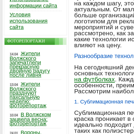
на каждом шагу, эт
информации сайта
актуальным. От мал
Условия
больше организаци
логотипом для рекл
использования
мероприятий и суве
сайта
рассмотрено, как за
какие технологии и
ФОТОРЕПОРТАЖИ
влияют на цену.
Жители
14.04
Разнообразие технол
Волжского
запечатлели
прекрасную
На сегодняшний ден
двойную радугу
основных технолог
после ливня
на футболках
. Кажд
Жители
особенности, преим
13.04
Волжского
Рассмотрим наибол
празднуют
пахсальную
неделю:
1. Сублимационная печ
фоторепортаж
Сублимационная печ
В Волжском
10.04
краска проникает в 
зацвела весна:
фоторепортаж
идеально подходит
таких как полиэстер
Вороны,
24.01