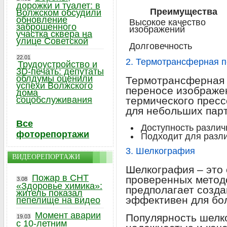
дорожки и туалет: в
Преимущества
Волжском обсудили
обновление
Высокое качество
заброшенного
изображений
участка сквера на
улице Советской
Долговечность
22.01
2. Термотрансферная п
Трудоустройство и
3D-печать: депутаты
облдумы оценили
Термотрансферная 
успехи Волжского
переносе изображе
дома
соцобслуживания
термического пресс
для небольших парт
Все
Доступность разли
фоторепортажи
Подходит для разли
3. Шелкография
ВИДЕОРЕПОРТАЖИ
Шелкография – это 
Пожар в СНТ
проверенных методо
3.08
«Здоровье химика»:
предполагает созда
житель показал
эффективен для бо
пепелище на видео
Момент аварии
Популярность шелк
19.03
с 10-летним