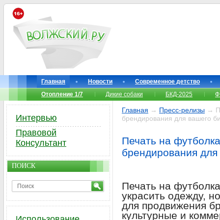
Главная
Новости
Современное детство
Отопление 1/7
Дикие собаки
БКД-2025
Ф
Главная
→
Пресс-релизы
→ Пе
Интервью
брендирования для вашего б
Правовой
Печать на футболка
Консультант
брендирования для
ПОИСК
Печать на футболка
украсить одежду, н
для продвижения бр
культурные и комме
Использование