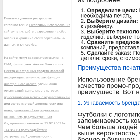
Определите цели:
необходима печать.
Пользуясь данным ресурсом вы
Выберите дизайн:
соглашаетесь с
«Условиями использования
к дизайнеру.
Выберите техноло
сайта»
, в т.ч. даёте разрешение на сбор,
изделию, выберите по
анализ и хранение своих персональных
Сравните предлож
данных, в т.ч. cookies.
компаний, предоставл
Сделайте заказ:
По
детали: сроки, стоимос
На сайте могут содержаться ссылки на
СМИ, физлиц включённые Минюстом в
Преимущества печати
Реестр иностранных средств массовой
информации, выполняющих функции
Использование бре
качестве промо-про
иностранного агента
, упоминания
преимуществ. Вот н
организаций деятельность которых
приостановлена в связи с осуществлением
1. Узнаваемость бренд
ими экстремистской деятельности
или
ликвидированных / запрещённых по
Футболки с логотип
основаниям, предусмотренным
запоминаемость ко
Федеральным законом от 25.07.2002 №
Чем больше людей б
114-ФЗ «О противодействии
выше вероятность, 
экстремистской деятельности»
.
бренде в будущем.