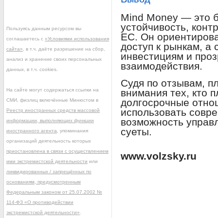
Mind Money — это б
устойчивость, конт
Пользуясь данным ресурсом вы
ЕС. Он ориентирова
соглашаетесь с
«Условиями использования
доступ к рынкам, а
сайта»
, в т.ч. даёте разрешение на сбор,
инвестициям и про
анализ и хранение своих персональных
взаимодействия.
данных, в т.ч. cookies.
Судя по отзывам, 
На сайте могут содержаться ссылки на
внимания тех, кто 
долгосрочные отно
СМИ, физлиц включённые Минюстом в
использовать совр
Реестр иностранных средств массовой
возможность управ
информации, выполняющих функции
суеты.
иностранного агента
, упоминания
организаций деятельность которых
приостановлена в связи с осуществлением
www.volzsky.ru
ими экстремистской деятельности
или
ликвидированных / запрещённых по
основаниям, предусмотренным
Федеральным законом от 25.07.2002 №
114-ФЗ «О противодействии
экстремистской деятельности»
.