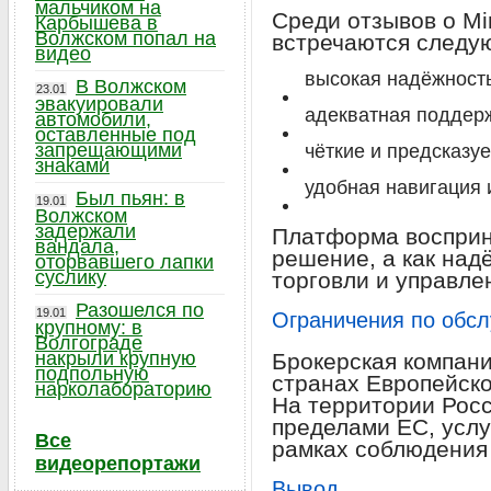
мальчиком на
Среди отзывов о Mi
Карбышева в
Волжском попал на
встречаются следу
видео
высокая надёжност
В Волжском
23.01
эвакуировали
адекватная поддер
автомобили,
оставленные под
запрещающими
чёткие и предсказу
знаками
удобная навигация 
Был пьян: в
19.01
Волжском
задержали
Платформа восприн
вандала,
решение, а как над
оторвавшего лапки
суслику
торговли и управле
Разошелся по
19.01
Ограничения по обс
крупному: в
Волгограде
накрыли крупную
Брокерская компани
подпольную
странах Европейско
нарколабораторию
На территории Росс
пределами ЕС, услу
Все
рамках соблюдения
видеорепортажи
Вывод