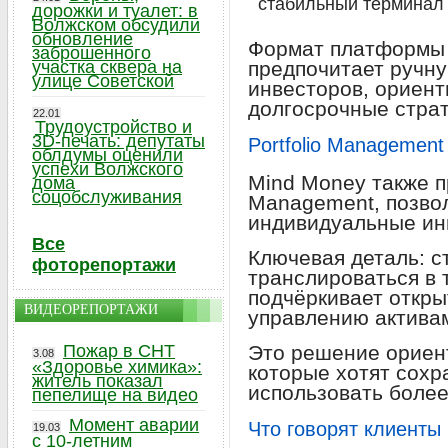
стабильный терминал
дорожки и туалет: в
Волжском обсудили
обновление
Формат платформы п
заброшенного
участка сквера на
предпочитает ручну
улице Советской
инвесторов, ориен
долгосрочные страт
22.01
Трудоустройство и
3D-печать: депутаты
Portfolio Management
облдумы оценили
успехи Волжского
Mind Money также пр
дома
соцобслуживания
Management, позв
индивидуальные ин
Все
Ключевая деталь: с
фоторепортажи
транслироваться в 
подчёркивает откры
ВИДЕОРЕПОРТАЖИ
управлению актива
Пожар в СНТ
Это решение ориен
3.08
«Здоровье химика»:
которые хотят сохр
житель показал
использовать боле
пепелище на видео
Момент аварии
Что говорят клиенты
19.03
с 10-летним