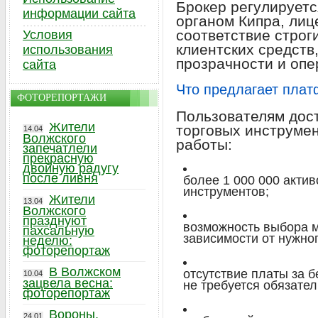
Брокер регулирует
информации сайта
органом Кипра, лиц
соответствие строг
Условия
клиентских средст
использования
прозрачности и опе
сайта
Что предлагает пла
ФОТОРЕПОРТАЖИ
Пользователям дос
Жители
торговых инструмен
14.04
Волжского
работы:
запечатлели
прекрасную
двойную радугу
после ливня
более 1 000 000 акти
инструментов;
Жители
13.04
Волжского
празднуют
возможность выбора ме
пахсальную
зависимости от нужно
неделю:
фоторепортаж
В Волжском
отсутствие платы за б
10.04
зацвела весна:
не требуется обязате
фоторепортаж
Вороны,
24.01