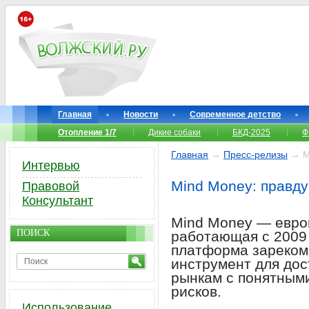
Главная
Новости
Современное детство
Отопление 1/7
Дикие собаки
БКД-2025
Ф
Главная
→
Пресс-релизы
→ Mi
Интервью
Mind Money: правду
Правовой
Консультант
Mind Money — европ
ПОИСК
работающая с 2009 
платформа зареком
инструмент для до
рынкам с понятным
рисков.
Использование