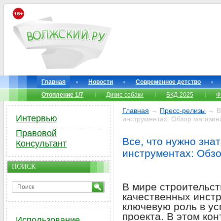
Главная
Новости
Современное детство
Отопление 1/7
Дикие собаки
БКД-2025
Ф
Главная
→
Пресс-релизы
→ Вс
Интервью
инструментах: Обзор магазин
Правовой
Все, что нужно зна
Консультант
инструментах: Обз
ПОИСК
В мире строительст
качественных инстр
ключевую роль в у
проекта. В этом кон
Использование