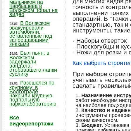
для многих видов р
мальчиком на
Карбышева в
точность и контрол
Волжском попал на
выполнении тонких
видео
операций. В "Тачки
В Волжском
стандартные, так и
23.01
эвакуировали
инструменты, такие 
автомобили,
оставленные под
запрещающими
- Наборы отверток
знаками
- Плоскогубцы и кус
- Ножи для резки и 
Был пьян: в
19.01
Волжском
задержали
Как выбрать строите
вандала,
оторвавшего лапки
При выборе строит
суслику
учитывать нескольк
Разошелся по
19.01
сделать правильны
крупному: в
Волгограде
Назначение инстру
накрыли крупную
подпольную
работ необходим инст
нарколабораторию
на наиболее подходящ
Качество и надежн
инструменты проверен
Все
своим качеством.
видеорепортажи
Бюджет.
Установка 
поможет избежать нен