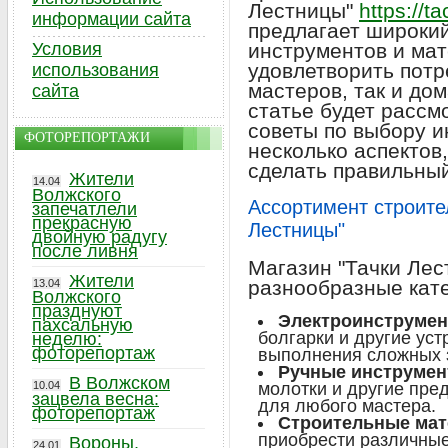
Лестницы"
https://ta
информации сайта
предлагает широки
Условия
инструментов и мат
удовлетворить потр
использования
мастеров, так и до
сайта
статье будет рассм
советы по выбору и
ФОТОРЕПОРТАЖИ
несколько аспектов
сделать правильны
Жители
14.04
Волжского
Ассортимент строите
запечатлели
прекрасную
Лестницы"
двойную радугу
после ливня
Магазин "Тачки Лес
Жители
разнообразные кате
13.04
Волжского
празднуют
Электроинструмен
пахсальную
болгарки и другие ус
неделю:
фоторепортаж
выполнения сложных 
Ручные инструмен
В Волжском
10.04
молотки и другие пре
зацвела весна:
для любого мастера.
фоторепортаж
Строительные мат
приобрести различные
Вороны,
24.01