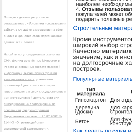
наиболее необходимы
Отзывы пользоват
покупателей может об
Пользуясь данным ресурсом вы
подарить полезные р
соглашаетесь с
«Условиями использования
Строительные матери
сайта»
, в т.ч. даёте разрешение на сбор,
анализ и хранение своих персональных
Кроме инструментов
данных, в т.ч. cookies.
широкий выбор стр
Качество материало
На сайте могут содержаться ссылки на
значение, как и инс
СМИ, физлиц включённые Минюстом в
на долгосрочные ха
Реестр иностранных средств массовой
построек.
информации, выполняющих функции
Популярные материал
иностранного агента
, упоминания
организаций деятельность которых
Тип
приостановлена в связи с осуществлением
материала
ими экстремистской деятельности
или
Гипсокартон
Для отде
ликвидированных / запрещённых по
Деревина
Для кар
основаниям, предусмотренным
(доски)
строител
Федеральным законом от 25.07.2002 №
Для фун
Бетон
констру
114-ФЗ «О противодействии
экстремистской деятельности»
.
Как делать покупки в