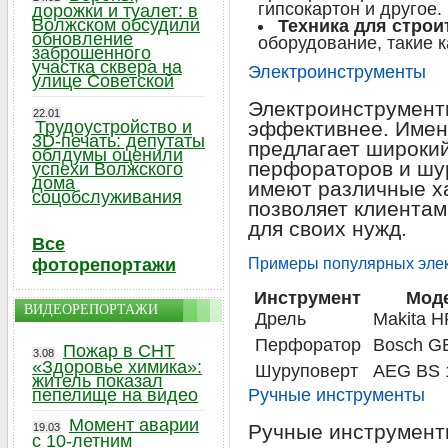
гипсокартон и другое.
дорожки и туалет: в
Волжском обсудили
Техника для строи
обновление
оборудование, такие к
заброшенного
участка сквера на
Электроинструменты
улице Советской
Электроинструмент
22.01
Трудоустройство и
эффективнее. Имен
3D-печать: депутаты
предлагает широкий
облдумы оценили
перфораторов и шу
успехи Волжского
дома
имеют различные ха
соцобслуживания
позволяет клиента
для своих нужд.
Все
Примеры популярных эле
фоторепортажи
Инструмент
Мод
ВИДЕОРЕПОРТАЖИ
Дрель
Makita 
Перфоратор
Bosch G
Пожар в СНТ
3.08
«Здоровье химика»:
Шуруповерт
AEG BS 
житель показал
пепелище на видео
Ручные инструменты
Момент аварии
Ручные инструмент
19.03
с 10-летним