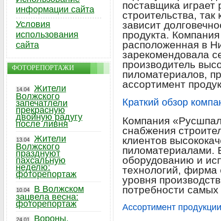
поставщика играет
информации сайта
строительства, так 
Условия
зависит долговечно
продукта. Компани
использования
расположенная в Н
сайта
зарекомендовала с
производитель выс
ФОТОРЕПОРТАЖИ
пиломатериалов, п
ассортимент продук
Жители
14.04
Волжского
Краткий обзор комп
запечатлели
прекрасную
двойную радугу
Компания «Русшпал
после ливня
снабжения строите
Жители
клиентов высокока
13.04
Волжского
пиломатериалами. 
празднуют
оборудованию и ис
пахсальную
неделю:
технологий, фирма 
фоторепортаж
уровня производств
В Волжском
потребности самых 
10.04
зацвела весна:
фоторепортаж
Ассортимент продукци
Вороны,
24.01