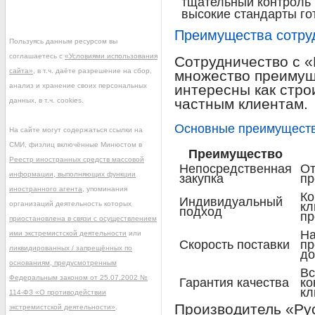
тщательный контроль 
высокие стандарты го
Преимущества сотру
Пользуясь данным ресурсом вы
соглашаетесь с
«Условиями использования
Сотрудничество с 
сайта»
, в т.ч. даёте разрешение на сбор,
множество преимущ
анализ и хранение своих персональных
интересны как стро
частным клиентам.
данных, в т.ч. cookies.
Основные преимущест
На сайте могут содержаться ссылки на
СМИ, физлиц включённые Минюстом в
Преимущество
Реестр иностранных средств массовой
Непосредственная
От
информации, выполняющих функции
закупка
пр
иностранного агента
, упоминания
Ко
Индивидуальный
организаций деятельность которых
кл
подход
пр
приостановлена в связи с осуществлением
На
ими экстремистской деятельности
или
Скорость поставки
пр
ликвидированных / запрещённых по
до
основаниям, предусмотренным
Вс
Федеральным законом от 25.07.2002 №
Гарантия качества
ко
кл
114-ФЗ «О противодействии
Производитель «Ру
экстремистской деятельности»
.