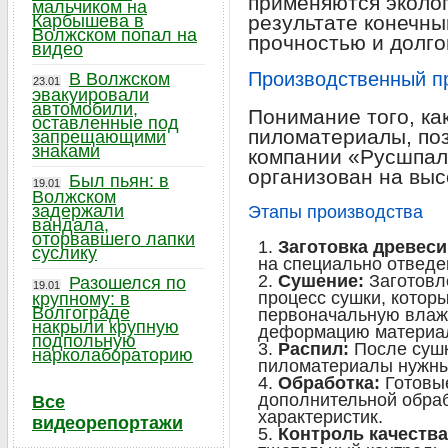
применяются эколог
мальчиком на
Карбышева в
результате конечны
Волжском попал на
прочностью и долго
видео
Производственный п
В Волжском
23.01
эвакуировали
автомобили,
Понимание того, ка
оставленные под
пиломатериалы, поз
запрещающими
знаками
компании «Русшпал
организован на выс
Был пьян: в
19.01
Волжском
задержали
Этапы производства
вандала,
оторвавшего лапки
Заготовка древес
суслику
на специально отведен
Сушение:
Заготовл
Разошелся по
19.01
процесс сушки, котор
крупному: в
Волгограде
первоначальную влажн
накрыли крупную
деформацию материа
подпольную
Распил:
После сушк
нарколабораторию
пиломатериалы нужны
Обработка:
Готовы
дополнительной обра
Все
характеристик.
видеорепортажи
Контроль качества