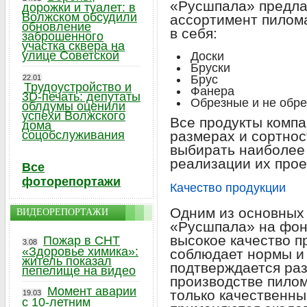
«Русшпала» предла
дорожки и туалет: в
Волжском обсудили
ассортимент пилом
обновление
в себя:
заброшенного
участка сквера на
улице Советской
Доски
Бруски
Брус
22.01
Трудоустройство и
Фанера
3D-печать: депутаты
Обрезные и не обр
облдумы оценили
успехи Волжского
Все продукты компа
дома
соцобслуживания
размерах и сортнос
выбирать наиболее
реализации их прое
Все
фоторепортажи
Качество продукции
Одним из основных
ВИДЕОРЕПОРТАЖИ
«Русшпала» на фоне
высокое качество п
Пожар в СНТ
3.08
«Здоровье химика»:
соблюдает нормы и 
житель показал
подтверждается ра
пепелище на видео
производстве пило
Момент аварии
только качественны
19.03
с 10-летним