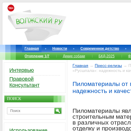
Главная
Новости
Современное детство
Отопление 1/7
Дикие собаки
БКД-2025
Ф
Главная
→
Пресс-релизы
→ П
Интервью
«Русшпала»: надежность и ка
Правовой
Пиломатериалы от 
Консультант
надежность и качес
ПОИСК
Пиломатериалы яв
строительным мате
в различных отрасл
отделку и производ
Использование