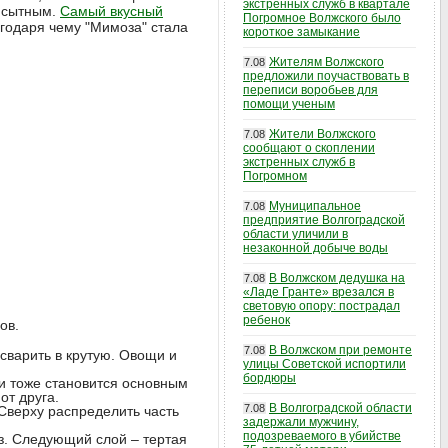
экстренных служб в квартале
и сытным.
Самый вкусный
Погромное Волжского было
агодаря чему "Мимоза" стала
короткое замыкание
Жителям Волжского
7.08
предложили поучаствовать в
переписи воробьев для
помощи ученым
Жители Волжского
7.08
сообщают о скоплении
экстренных служб в
Погромном
Муниципальное
7.08
предприятие Волгоградской
области уличили в
незаконной добыче воды
В Волжском дедушка на
7.08
«Ладе Гранте» врезался в
световую опору: пострадал
ребенок
ов.
В Волжском при ремонте
7.08
сварить в крутую. Овощи и
улицы Советской испортили
бордюры
и тоже становится основным
от друга.
В Волгоградской области
7.08
Сверху распределить часть
задержали мужчину,
подозреваемого в убийстве
з. Следующий слой – тертая