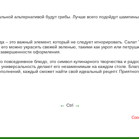
деальной альтернативой будут грибы. Лучше всего подойдут шампин
а – это важный элемент, который не следует игнорировать. Салат
 его можно украсить свежей зеленью, такими как укроп или петруш
я завершенности оформления.
то повседневное блюдо, это символ кулинарного творчества и радо
и универсальность делают его незаменимым на каждом столе. Бла
полнений, каждый сможет найти свой идеальный рецепт. Приятног
←
→
Ctrl