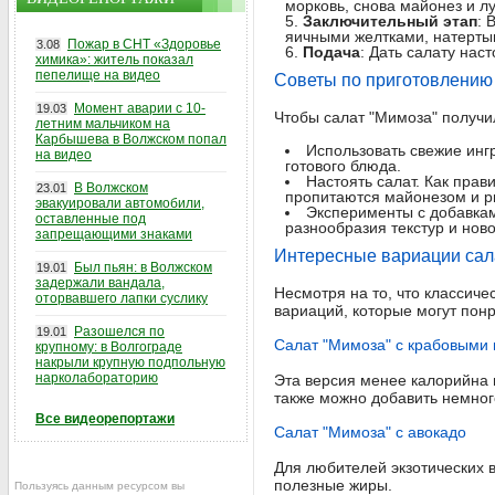
морковь, снова майонез и лу
Заключительный этап
: 
яичными желтками, натертым
Пожар в СНТ «Здоровье
3.08
Подача
: Дать салату нас
химика»: житель показал
пепелище на видео
Советы по приготовлению
Момент аварии с 10-
19.03
Чтобы салат "Мимоза" получи
летним мальчиком на
Карбышева в Волжском попал
Использовать свежие инг
на видео
готового блюда.
Настоять салат. Как прав
В Волжском
23.01
пропитаются майонезом и р
эвакуировали автомобили,
Эксперименты с добавкам
оставленные под
разнообразия текстур и нов
запрещающими знаками
Интересные вариации сал
Был пьян: в Волжском
19.01
задержали вандала,
Несмотря на то, что классич
оторвавшего лапки суслику
вариаций, которые могут пон
Разошелся по
19.01
Салат "Мимоза" с крабовыми
крупному: в Волгограде
накрыли крупную подпольную
нарколабораторию
Эта версия менее калорийна и
также можно добавить немног
Все видеорепортажи
Салат "Мимоза" с авокадо
Для любителей экзотических в
полезные жиры.
Пользуясь данным ресурсом вы