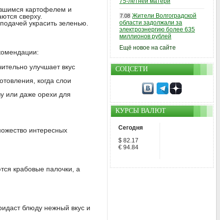
75-летней матери
авшимся картофелем и
ются сверху.
Жители Волгоградской
7.08
 подачей украсить зеленью.
области задолжали за
электроэнергию более 635
миллионов рублей
Ещё новое на сайте
комендации:
чительно улучшает вкус
СОЦСЕТИ
отовления, когда слои
зу или даже орехи для
КУРСЫ ВАЛЮТ
Сегодня
ножество интересных
$ 82.17
€ 94.84
ются крабовые палочки, а
ридаст блюду нежный вкус и