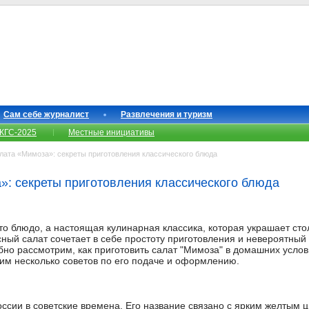
Сам себе журналист
Развлечения и туризм
КГС-2025
Местные инициативы
ата «Мимоза»: секреты приготовления классического блюда
»: секреты приготовления классического блюда
сто блюдо, а настоящая кулинарная классика, которая украшает ст
усный салат сочетает в себе простоту приготовления и невероятный
робно рассмотрим, как приготовить салат "Мимоза" в домашних усл
им несколько советов по его подаче и оформлению.
оссии в советские времена. Его название связано с ярким желты