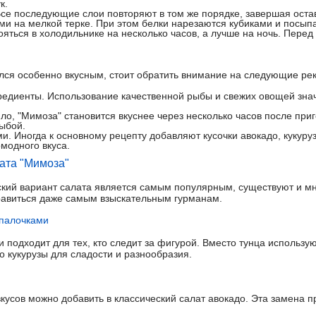
к.
Все последующие слои повторяют в том же порядке, завершая ост
и на мелкой терке. При этом белки нарезаются кубиками и посыпа
тояться в холодильнике на несколько часов, а лучше на ночь. Перед
лся особенно вкусным, стоит обратить внимание на следующие ре
редиенты. Использование качественной рыбы и свежих овощей зна
ило, "Мимоза" становится вкуснее через несколько часов после приг
ыбой.
и. Иногда к основному рецепту добавляют кусочки авокадо, кукуру
омодного вкуса.
ата "Мимоза"
еский вариант салата является самым популярным, существуют и м
равиться даже самым взыскательным гурманам.
 палочками
 подходит для тех, кто следит за фигурой. Вместо тунца использу
о кукурузы для сладости и разнообразия.
кусов можно добавить в классический салат авокадо. Эта замена п