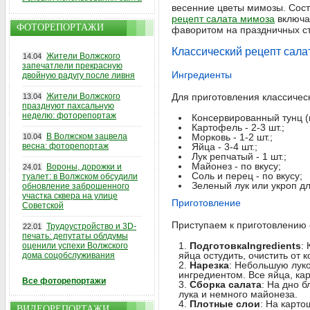
весенние цветы мимозы. Сост
рецепт салата мимоза
включае
ФОТОРЕПОРТАЖИ
фаворитом на праздничных ст
Классический рецепт сала
Жители Волжского
14.04
запечатлели прекрасную
Ингредиенты
двойную радугу после ливня
Жители Волжского
Для приготовления классичес
13.04
празднуют пахсальную
неделю: фоторепортаж
Консервированный тунц (и
Картофель - 2-3 шт.;
В Волжском зацвела
Морковь - 1-2 шт.;
10.04
весна: фоторепортаж
Яйца - 3-4 шт.;
Лук репчатый - 1 шт.;
Майонез - по вкусу;
Вороны, дорожки и
24.01
Соль и перец - по вкусу;
туалет: в Волжском обсудили
Зеленый лук или укроп д
обновление заброшенного
участка сквера на улице
Приготовление
Советской
Приступаем к приготовлению 
Трудоустройство и 3D-
22.01
печать: депутаты облдумы
ПодготовкаIngredients
:
оценили успехи Волжского
яйца остудить, очистить от 
дома соцобслуживания
Нарезка
: Небольшую луко
ингредиентом. Все яйца, кар
Все фоторепортажи
Сборка салата
: На дно 
лука и немного майонеза.
Плотные слои
: На карт
ВИДЕОРЕПОРТАЖИ