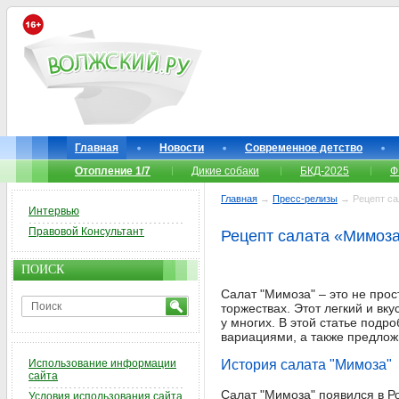
Главная
Новости
Современное детство
Отопление 1/7
Дикие собаки
БКД-2025
Ф
Главная
→
Пресс-релизы
→ Рецепт сал
Интервью
Правовой Консультант
Рецепт салата «Мимоза
ПОИСК
Салат "Мимоза" – это не про
торжествах. Этот легкий и вк
у многих. В этой статье под
вариациями, а также предлож
Использование информации
История салата "Мимоза"
сайта
Салат "Мимоза" появился в Р
Условия использования сайта