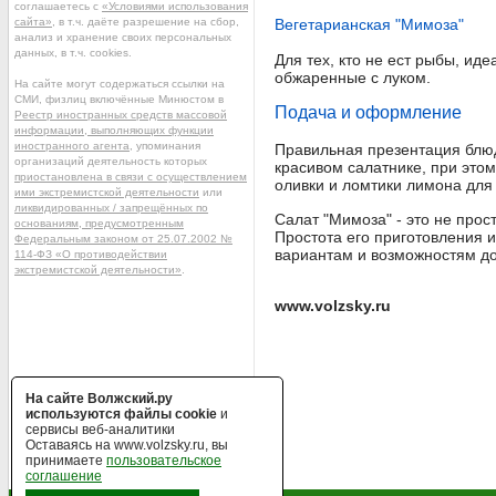
соглашаетесь с
«Условиями использования
сайта»
, в т.ч. даёте разрешение на сбор,
Вегетарианская "Мимоза"
анализ и хранение своих персональных
данных, в т.ч. cookies.
Для тех, кто не ест рыбы, и
обжаренные с луком.
На сайте могут содержаться ссылки на
СМИ, физлиц включённые Минюстом в
Подача и оформление
Реестр иностранных средств массовой
информации, выполняющих функции
иностранного агента
, упоминания
Правильная презентация блюд
организаций деятельность которых
красивом салатнике, при этом
приостановлена в связи с осуществлением
оливки и ломтики лимона дл
ими экстремистской деятельности
или
ликвидированных / запрещённых по
Салат "Мимоза" - это не прос
основаниям, предусмотренным
Простота его приготовления 
Федеральным законом от 25.07.2002 №
вариантам и возможностям до
114-ФЗ «О противодействии
экстремистской деятельности»
.
www.volzsky.ru
На сайте Волжский.ру
используются файлы cookie
и
сервисы веб-аналитики
Оставаясь на www.volzsky.ru, вы
принимаете
пользовательское
соглашение