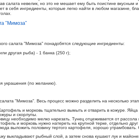
ав салата невелик, но это не мешает ему быть поистине вкусным 
т в себя ингредиенты, которые легко найти в любом магазине, бл
олах.
та "Мимоза"
кого салата "Мимоза" понадобятся следующие ингредиенты:
ли другая рыба) - 1 банка (250 г);
ля украшения (по желанию).
салата "Мимоза". Весь процесс можно разделить на несколько этап
 Картофель и морковь тщательно вымыть и отварить в кожуре. Яйца 
кожуры и скорлупы.
вицу необходимо мелко нарезать. Тунец отцеживается от рассола 
тофель и морковь нужно натереть на крупной терке, отдельно друг 
блюда выложить половину тертого картофеля, хорошо утрамбовать. 
ошку выкладывают рыбный слой, а затем снова кушают лук и майоне