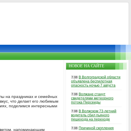
НОВОЕ НА САЙТЕ
В Волгоградской области
7.08
объявлена беспилотная
опасность ночью 7 августа
Волжане станут
7.08
олы на праздниках и семейных
свидетелями метеорного
 вкус, что делает его любимым
потока Персеиды
овиях, поделимся интересными
В Волжском 73-летний
7.08
водитель сбил пьяного
пешехода на переходе
Причиной скопления
7.08
м цветом, напоминающим