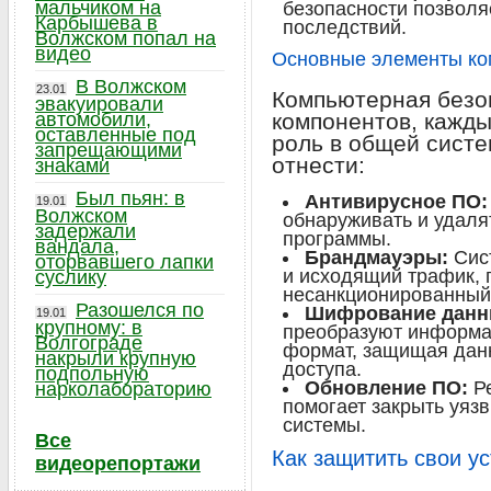
мальчиком на
безопасности позволя
Карбышева в
последствий.
Волжском попал на
видео
Основные элементы ко
В Волжском
23.01
Компьютерная безоп
эвакуировали
автомобили,
компонентов, кажды
оставленные под
роль в общей систе
запрещающими
отнести:
знаками
Был пьян: в
Антивирусное ПО:
19.01
Волжском
обнаруживать и удаля
задержали
программы.
вандала,
Брандмауэры:
Сис
оторвавшего лапки
и исходящий трафик,
суслику
несанкционированный
Разошелся по
Шифрование данн
19.01
крупному: в
преобразуют информа
Волгограде
формат, защищая дан
накрыли крупную
доступа.
подпольную
Обновление ПО:
Ре
нарколабораторию
помогает закрыть уяз
системы.
Все
Как защитить свои у
видеорепортажи