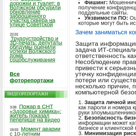
Фишинг:
Мошенниче
дорожки и туалет: в
Волжском обсудили
получение конфиденц
обновление
поддельные сайты.
заброшенного
Уязвимости ПО:
Ош
участка сквера на
которые могут быть 
улице Советской
Зачем заниматься к
22.01
Трудоустройство и
3D-печать: депутаты
Защита информации
облдумы оценили
задача ИТ-специали
успехи Волжского
ответственность ка
дома
соцобслуживания
Несоблюдение прав
привести к серьезн
утечку конфиденци
Все
потери или сущест
фоторепортажи
несколько причин, 
компьютерной безо
ВИДЕОРЕПОРТАЖИ
Защита личной ин
Пожар в СНТ
как пароли и номера к
3.08
«Здоровье химика»:
руки злоумышленнико
житель показал
Безопасность бизн
пепелище на видео
информации может кат
бизнесе и клиентской 
Момент аварии
19.03
Минимизация риск
с 10-летним