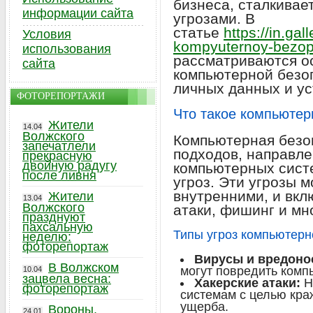
бизнеса, сталкивае
информации сайта
угрозами. В
статье
https://in.gal
Условия
kompyuternoy-bezopa
использования
рассматриваются о
сайта
компьютерной безо
личных данных и ус
ФОТОРЕПОРТАЖИ
Что такое компьютер
Жители
14.04
Волжского
Компьютерная безо
запечатлели
подходов, направл
прекрасную
двойную радугу
компьютерных систе
после ливня
угроз. Эти угрозы м
внутренними, и вкл
Жители
13.04
Волжского
атаки, фишинг и мн
празднуют
пахсальную
Типы угроз компьютерн
неделю:
фоторепортаж
Вирусы и вредоно
В Волжском
могут повредить комп
10.04
зацвела весна:
Хакерские атаки:
Н
фоторепортаж
системам с целью кр
ущерба.
Вороны,
24.01