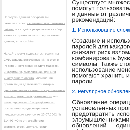
Существует множес
помогут пользовате
и данные от различ
Пользуясь данным ресурсом вы
рекомендаций:
соглашаетесь с
«Условиями использования
1. Использование сло
сайта»
, в т.ч. даёте разрешение на сбор,
анализ и хранение своих персональных
Создание и исполь
данных, в т.ч. cookies.
паролей для каждог
снижает риск взлом
На сайте могут содержаться ссылки на
комбинировать бук
СМИ, физлиц включённые Минюстом в
символы. Также сто
Реестр иностранных средств массовой
использование мен
информации, выполняющих функции
помогают хранить 
иностранного агента
, упоминания
пароли.
организаций деятельность которых
приостановлена в связи с осуществлением
2. Регулярное обновле
ими экстремистской деятельности
или
Обновление операц
ликвидированных / запрещённых по
установленных про
основаниям, предусмотренным
предотвратить исп
Федеральным законом от 25.07.2002 №
злоумышленниками.
114-ФЗ «О противодействии
обновлений — один
экстремистской деятельности»
.