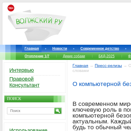
Главная
Новости
Современное детство
Отопление 1/7
Дикие собаки
БКД-2025
Ф
Главная
→
Пресс-релизы
→ О
Интервью
словами
Правовой
О компьютерной бе
Консультант
ПОИСК
В современном мире
ключевую роль в по
компьютерной безо
актуальным. Каждый
будь то обычный че
Использование