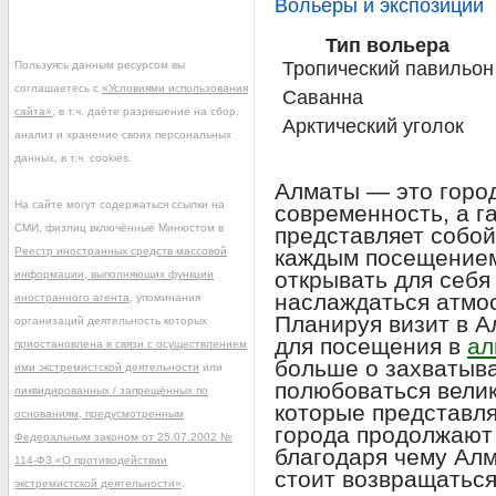
Вольеры и экспозиции
Тип вольера
Тропический павильон
Пользуясь данным ресурсом вы
соглашаетесь с
«Условиями использования
Саванна
сайта»
, в т.ч. даёте разрешение на сбор,
Арктический уголок
анализ и хранение своих персональных
данных, в т.ч. cookies.
Алматы — это город
На сайте могут содержаться ссылки на
современность, а г
СМИ, физлиц включённые Минюстом в
представляет собой
Реестр иностранных средств массовой
каждым посещением
открывать для себя
информации, выполняющих функции
наслаждаться атмо
иностранного агента
, упоминания
Планируя визит в А
организаций деятельность которых
для посещения в
ал
приостановлена в связи с осуществлением
больше о захватыв
ими экстремистской деятельности
или
полюбоваться вели
ликвидированных / запрещённых по
которые представл
основаниям, предусмотренным
города продолжают 
Федеральным законом от 25.07.2002 №
благодаря чему Алм
114-ФЗ «О противодействии
стоит возвращаться
экстремистской деятельности»
.