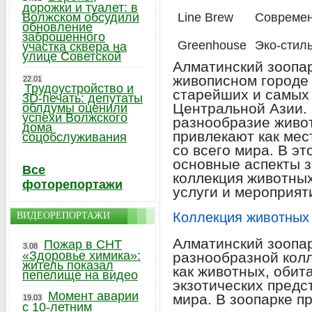
дорожки и туалет: в
Волжском обсудили
Line Brew
Совреме
обновление
заброшенного
Greenhouse
Эко-стил
участка сквера на
улице Советской
Алматинский зоопа
живописном городе 
22.01
Трудоустройство и
старейших и самых 
3D-печать: депутаты
Центральной Азии. 
облдумы оценили
успехи Волжского
разнообразие живо
дома
привлекают как мес
соцобслуживания
со всего мира. В э
основные аспекты з
Все
коллекция животных
фоторепортажи
услуги и мероприят
Коллекция животных
ВИДЕОРЕПОРТАЖИ
Алматинский зоопар
Пожар в СНТ
3.08
«Здоровье химика»:
разнообразной колл
житель показал
как животных, обит
пепелище на видео
экзотических предс
Момент аварии
мира. В зоопарке п
19.03
с 10-летним