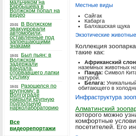
мальчиком на
Местные виды
Карбышева в
Волжском попал на
видео
Сайгак
Кабарга
В Волжском
23.01
Балхашская щука
эвакуировали
автомобили,
Экзотические животны
оставленные под
запрещающими
Коллекция зоопарка
знаками
такие как:
Был пьян: в
19.01
Волжском
Африканский слон
задержали
наземных животных на
вандала,
оторвавшего лапки
Панда:
Символ Кита
суслику
натурой.
Белага:
Уникальный
Разошелся по
19.01
обитающего в холодн
крупному: в
Волгограде
Инфраструктура зоо
накрыли крупную
подпольную
нарколабораторию
Алматинский зоопа
которого можно узн
комфортные условия
Все
посетителей. Его и
видеорепортажи