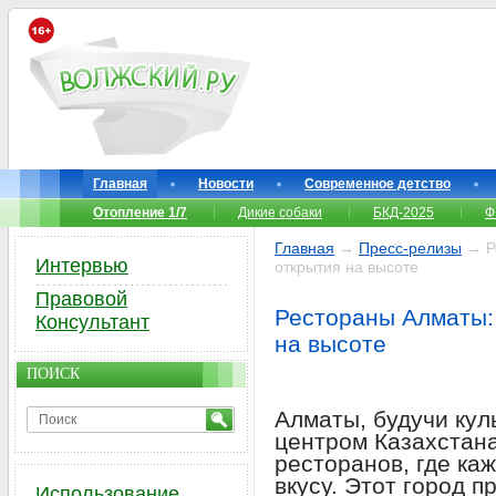
Главная
Новости
Современное детство
Отопление 1/7
Дикие собаки
БКД-2025
Ф
Главная
→
Пресс-релизы
→ Ре
Интервью
открытия на высоте
Правовой
Рестораны Алматы:
Консультант
на высоте
ПОИСК
Алматы, будучи кул
центром Казахстана
ресторанов, где ка
вкусу. Этот город 
Использование