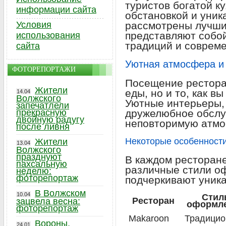
туристов богатой к
информации сайта
обстановкой и уник
Условия
рассмотрены лучш
представляют собо
использования
традиций и совреме
сайта
Уютная атмосфера и
ФОТОРЕПОРТАЖИ
Посещение ресторан
Жители
еды, но и то, как в
14.04
Волжского
Уютные интерьеры,
запечатлели
прекрасную
дружелюбное обслу
двойную радугу
неповторимую атмо
после ливня
Некоторые особенност
Жители
13.04
Волжского
празднуют
В каждом ресторан
пахсальную
различные стили о
неделю:
фоторепортаж
подчеркивают уника
В Волжском
10.04
Стил
Ресторан
зацвела весна:
оформл
фоторепортаж
Мakaroon
Традици
Вороны,
24.01