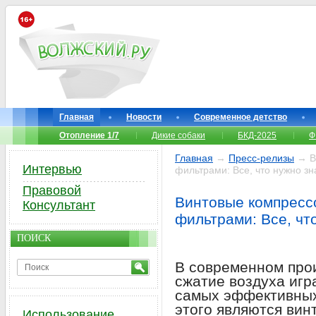
Главная
Новости
Современное детство
Отопление 1/7
Дикие собаки
БКД-2025
Ф
Главная
→
Пресс-релизы
→ Ви
Интервью
фильтрами: Все, что нужно зн
Правовой
Винтовые компресс
Консультант
фильтрами: Все, чт
ПОИСК
В современном про
сжатие воздуха игр
самых эффективных
этого являются вин
Использование