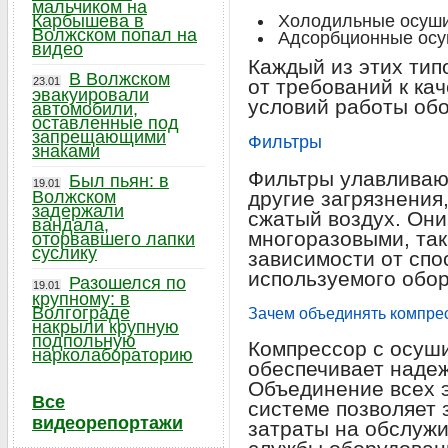
мальчиком на
Карбышева в
Холодильные осуш
Волжском попал на
Адсорбционные осу
видео
Каждый из этих тип
В Волжском
23.01
от требований к кач
эвакуировали
условий работы об
автомобили,
оставленные под
запрещающими
Фильтры
знаками
Фильтры улавливаю
Был пьян: в
19.01
Волжском
другие загрязнения,
задержали
сжатый воздух. Они
вандала,
многоразовыми, так
оторвавшего лапки
суслику
зависимости от спо
используемого обор
Разошелся по
19.01
крупному: в
Волгограде
Зачем объединять компре
накрыли крупную
подпольную
Компрессор с осуш
нарколабораторию
обеспечивает надеж
Объединение всех э
Все
системе позволяет 
видеорепортажи
затраты на обслужи