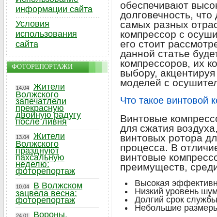
обеспечивают высо
информации сайта
долговечность, что
Условия
самых разных отрас
компрессор с осуши
использования
его стоит рассмотр
сайта
данной статье буде
компрессоров, их к
ФОТОРЕПОРТАЖИ
выбору, акцентиру
моделей с осушите
Жители
14.04
Волжского
Что такое винтовой 
запечатлели
прекрасную
двойную радугу
Винтовые компресс
после ливня
для сжатия воздуха
Жители
винтовых ротора дл
13.04
Волжского
процесса. В отличи
празднуют
винтовые компресс
пахсальную
неделю:
преимуществ, среди
фоторепортаж
Высокая эффективн
В Волжском
10.04
Низкий уровень шу
зацвела весна:
Долгий срок служб
фоторепортаж
Небольшие размер
Вороны,
24.01