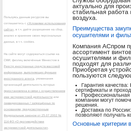
службы оборудован
актуально для произ
стабильная работа 
воздуха.
Пользуясь данным ресурсом вы
соглашаетесь с
«Условиями использования
Преимущества закупк
сайта»
, в т.ч. даёте разрешение на сбор,
осушителями и филь
анализ и хранение своих персональных
данных, в т.ч. cookies.
Компания АСпром п
ассортимент винто
На сайте могут содержаться ссылки на
осушителями и фил
СМИ, физлиц включённые Минюстом в
подходят для разли
Реестр иностранных средств массовой
Приобретая устройс
информации, выполняющих функции
пользуются следую
иностранного агента
, упоминания
Гарантия качества:
организаций деятельность которых
сертификаты и проход
приостановлена в связи с осуществлением
Профессиональная 
ими экстремистской деятельности
или
компании могут помоч
ликвидированных / запрещённых по
решения.
Доставка по России
основаниям, предусмотренным
позволяют получать к
Федеральным законом от 25.07.2002 №
114-ФЗ «О противодействии
Основные критерии 
экстремистской деятельности»
.