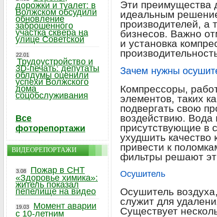
Эти преимущества
дорожки и туалет: в
Волжском обсудили
идеальным решени
обновление
производителей, а 
заброшенного
участка сквера на
бизнесов. Важно от
улице Советской
и установка компре
производительность
22.01
Трудоустройство и
3D-печать: депутаты
Зачем нужны осушит
облдумы оценили
успехи Волжского
Компрессоры, рабо
дома
соцобслуживания
элементов, таких к
подвергать свою п
воздействию. Вода 
Все
присутствующие в с
фоторепортажи
ухудшить качество 
привести к поломка
ВИДЕОРЕПОРТАЖИ
фильтры решают эт
Пожар в СНТ
3.08
Осушитель
«Здоровье химика»:
житель показал
Осушитель воздуха,
пепелище на видео
служит для удалени
Момент аварии
19.03
Существует несколь
с 10-летним