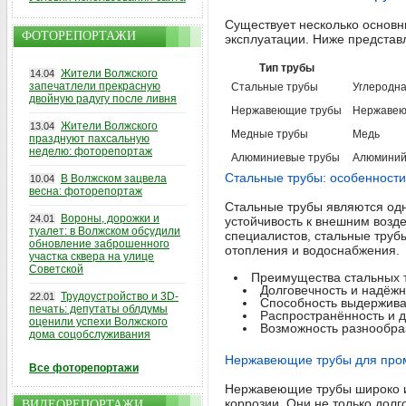
Существует несколько основн
ФОТОРЕПОРТАЖИ
эксплуатации. Ниже представ
Тип трубы
Жители Волжского
14.04
запечатлели прекрасную
Стальные трубы
Углеродна
двойную радугу после ливня
Нержавеющие трубы
Нержавею
Жители Волжского
13.04
Медные трубы
Медь
празднуют пахсальную
неделю: фоторепортаж
Алюминиевые трубы
Алюмини
Стальные трубы: особенност
В Волжском зацвела
10.04
весна: фоторепортаж
Стальные трубы являются одн
Вороны, дорожки и
24.01
устойчивость к внешним возд
туалет: в Волжском обсудили
специалистов, стальные труб
обновление заброшенного
отопления и водоснабжения.
участка сквера на улице
Советской
Преимущества стальных 
Долговечность и надёжн
Трудоустройство и 3D-
22.01
Способность выдерживат
печать: депутаты облдумы
Распространённость и д
оценили успехи Волжского
Возможность разнообразн
дома соцобслуживания
Нержавеющие трубы для про
Все фоторепортажи
Нержавеющие трубы широко и
коррозии. Они не только долг
ВИДЕОРЕПОРТАЖИ