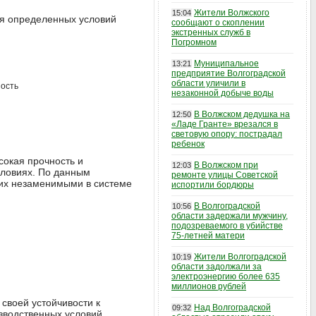
Жители Волжского
15:04
ля определенных условий
сообщают о скоплении
экстренных служб в
Погромном
Муниципальное
13:21
предприятие Волгоградской
области уличили в
ость
незаконной добыче воды
В Волжском дедушка на
12:50
«Ладе Гранте» врезался в
световую опору: пострадал
ребенок
сокая прочность и
В Волжском при
12:03
словиях. По данным
ремонте улицы Советской
 их незаменимыми в системе
испортили бордюры
В Волгоградской
10:56
области задержали мужчину,
подозреваемого в убийстве
75-летней матери
Жители Волгоградской
10:19
области задолжали за
электроэнергию более 635
миллионов рублей
своей устойчивости к
Над Волгоградской
09:32
зводственных условий,