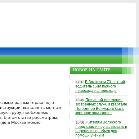
НОВОЕ НА САЙТЕ
В Волжском 73-летний
17:11
водитель сбил пьяного
пешехода на переходе
Причиной скопления
15:45
самых разных отраслях, от
экстренных служб в квартале
онструкции, выполнять монтаж
Погромное Волжского было
скую трубу, необходимо
короткое замыкание
. В этой статье рассмотрим,
, где в Москве можно
Жителям Волжского
15:36
предложили поучаствовать в
переписи воробьев для
помощи ученым