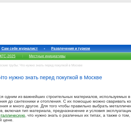
Сам себе журналист
Развлечения и туризм
КГС-2025
Местные инициативы
кие трубы: Что нужно знать перед покупкой в Москве
Что нужно знать перед покупкой в Москве
я одним из важнейших строительных материалов, используемых в 
ния до сантехники и отопления. С их помощью можно сваривать к
ения и много другое. Для того чтобы правильно выбрать металличе
в, включая тип материала, предназначение и условия эксплуатации
еталлическую
, что нужно знать о различных их типах, а также о том
й цене.