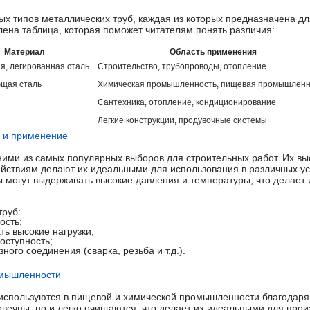
ых типов металлических труб, каждая из которых предназначена д
лена таблица, которая поможет читателям понять различия:
Материал
Область применения
я, легированная сталь
Строительство, трубопроводы, отопление
щая сталь
Химическая промышленность, пищевая промышленн
Сантехника, отопление, кондиционирование
й
Легкие конструкции, продувочные системы
и и применение
ими из самых популярных выборов для строительных работ. Их вы
ействиям делают их идеальными для использования в различных у
ы могут выдерживать высокие давления и температуры, что делает
труб:
ость;
ь высокие нагрузки;
оступность;
ого соединения (сварка, резьба и т.д.).
мышленности
спользуются в пищевой и химической промышленности благодаря 
овечны, но и легко очищаются, что делает их идеальными для прои