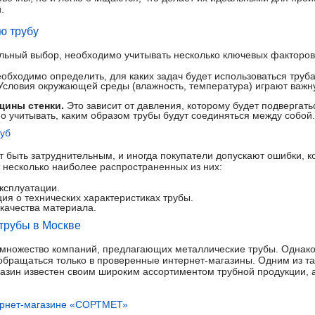
.
ю трубу
ильный выбор, необходимо учитывать несколько ключевых факторов
обходимо определить, для каких задач будет использоваться труба
словия окружающей среды (влажность, температура) играют важн
щины стенки.
Это зависит от давления, которому будет подвергать
 учитывать, каким образом трубы будут соединяться между собой.
руб
 быть затруднительным, и иногда покупатели допускают ошибки, ко
 несколько наиболее распространенных из них:
ксплуатации.
я о технических характеристиках трубы.
 качества материала.
 трубы в Москве
множество компаний, предлагающих металлические трубы. Однако
 обращаться только в проверенные интернет-магазины. Одним из т
зин известен своим широким ассортиментом трубной продукции, 
ернет-магазине «СОРТМЕТ»