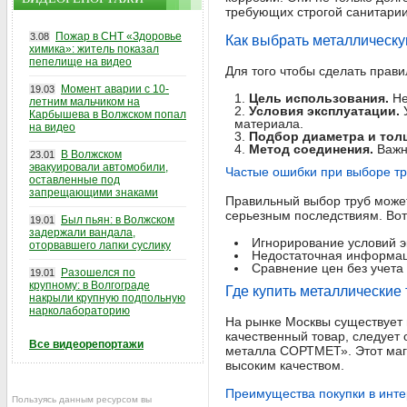
требующих строгой санитарии
Пожар в СНТ «Здоровье
3.08
Как выбрать металлическу
химика»: житель показал
пепелище на видео
Для того чтобы сделать прав
Момент аварии с 10-
19.03
Цель использования.
Не
летним мальчиком на
Условия эксплуатации.
У
Карбышева в Волжском попал
материала.
на видео
Подбор диаметра и тол
Метод соединения.
Важно
В Волжском
23.01
эвакуировали автомобили,
Частые ошибки при выборе т
оставленные под
запрещающими знаками
Правильный выбор труб может
серьезным последствиям. Вот
Был пьян: в Волжском
19.01
задержали вандала,
Игнорирование условий э
оторвавшего лапки суслику
Недостаточная информаци
Сравнение цен без учета
Разошелся по
19.01
крупному: в Волгограде
Где купить металлические
накрыли крупную подпольную
нарколабораторию
На рынке Москвы существует 
качественный товар, следует
Все видеорепортажи
металла СОРТМЕТ». Этот мага
высоким качеством.
Преимущества покупки в инт
Пользуясь данным ресурсом вы