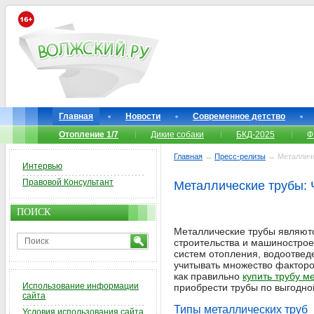
Главная
Новости
Современное детство
Отопление 1/7
Дикие собаки
БКД-2025
Ф
Главная
→
Пресс-релизы
→ Металличес
Интервью
Правовой Консультант
Металлические трубы: 
ПОИСК
Металлические трубы являютс
строительства и машинострое
систем отопления, водоотвед
учитывать множество факторо
как правильно
купить трубу м
Использование информации
приобрести трубы по выгодно
сайта
Типы металлических труб
Условия использования сайта