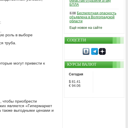
областью отразили атаку
БПЛА
Беспилотная опасность
6.08
объявлена в Волгоградской
области
:
Ещё новое на сайте
.
ую роль в выборе
СОЦСЕТИ
ся труба.
торые могут привести к
КУРСЫ ВАЛЮТ
Сегодня
$ 81.41
€ 94.06
, чтобы приобрести
аких является «Гипермаркет
а также выгодными ценами и