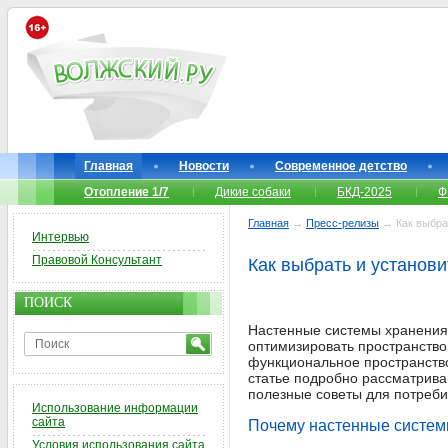
Главная
Новости
Современное детство
Отопление 1/7
Дикие собаки
БКД-2025
Ф
Главная
→
Пресс-релизы
→ Как выбрат
Интервью
Правовой Консультант
Как выбрать и установ
ПОИСК
Настенные системы хранения
оптимизировать пространство
функциональное пространство
статье подробно рассматрива
полезные советы для потреби
Использование информации
сайта
Почему настенные систе
Условия использования сайта