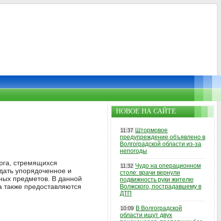
НОВОЕ НА САЙТЕ
Штормовое
11:37
предупреждение объявлено в
Волгоградской области из-за
непогоды
рга, стремящихся
Чудо на операционном
11:32
дать упорядоченное и
столе: врачи вернули
ных предметов. В данной
подвижность руки жителю
 а также предоставляются
Волжского, пострадавшему в
ДТП
В Волгоградской
10:09
области ищут двух