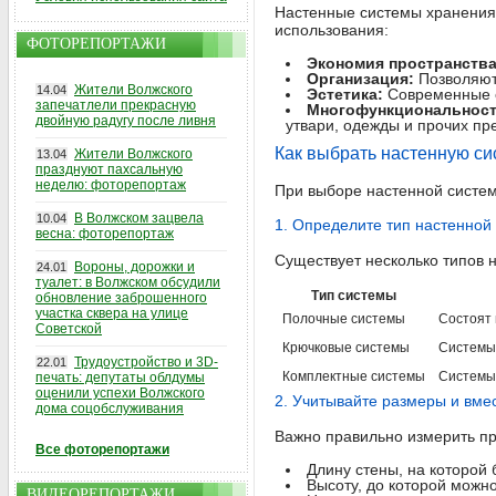
Настенные системы хранения
использования:
ФОТОРЕПОРТАЖИ
Экономия пространства
Организация:
Позволяют 
Жители Волжского
14.04
Эстетика:
Современные с
запечатлели прекрасную
Многофункциональност
двойную радугу после ливня
утвари, одежды и прочих пр
Как выбрать настенную си
Жители Волжского
13.04
празднуют пахсальную
неделю: фоторепортаж
При выборе настенной систем
В Волжском зацвела
10.04
1. Определите тип настенной
весна: фоторепортаж
Существует несколько типов 
Вороны, дорожки и
24.01
туалет: в Волжском обсудили
Тип системы
обновление заброшенного
участка сквера на улице
Полочные системы
Состоят 
Советской
Крючковые системы
Системы
Трудоустройство и 3D-
22.01
Комплектные системы
Системы,
печать: депутаты облдумы
оценили успехи Волжского
2. Учитывайте размеры и вме
дома соцобслуживания
Важно правильно измерить пр
Все фоторепортажи
Длину стены, на которой 
Высоту, до которой можно
ВИДЕОРЕПОРТАЖИ