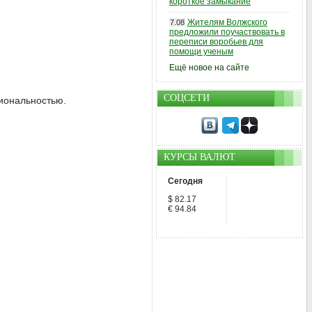
короткое замыкание
Жителям Волжского
7.08
предложили поучаствовать в
переписи воробьев для
помощи ученым
Ещё новое на сайте
СОЦСЕТИ
циональностью.
КУРСЫ ВАЛЮТ
Сегодня
$ 82.17
€ 94.84