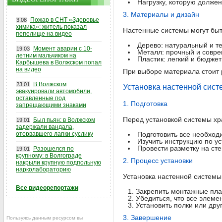
Нагрузку, которую долже
3. Материалы и дизайн
Пожар в СНТ «Здоровье
3.08
химика»: житель показал
Настенные системы могут быт
пепелище на видео
Дерево: натуральный и т
Момент аварии с 10-
19.03
Металл: прочный и совр
летним мальчиком на
Пластик: легкий и бюджет
Карбышева в Волжском попал
на видео
При выборе материала стоит 
В Волжском
23.01
Установка настенной сис
эвакуировали автомобили,
оставленные под
1. Подготовка
запрещающими знаками
Перед установкой системы хр
Был пьян: в Волжском
19.01
задержали вандала,
оторвавшего лапки суслику
Подготовить все необходи
Изучить инструкцию по ус
Провести разметку на ст
Разошелся по
19.01
крупному: в Волгограде
2. Процесс установки
накрыли крупную подпольную
нарколабораторию
Установка настенной системы 
Все видеорепортажи
Закрепить монтажные пла
Убедиться, что все элеме
Установить полки или дру
3. Завершение
Пользуясь данным ресурсом вы