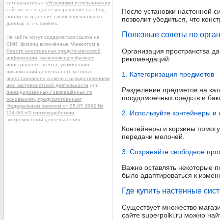
соглашаетесь с
«Условиями использования
сайта»
, в т.ч. даёте разрешение на сбор,
После установки настенной си
анализ и хранение своих персональных
позволит убедиться, что конс
данных, в т.ч. cookies.
Полезные советы по орга
На сайте могут содержаться ссылки на
СМИ, физлиц включённые Минюстом в
Организация пространства да
Реестр иностранных средств массовой
информации, выполняющих функции
рекомендаций:
иностранного агента
, упоминания
организаций деятельность которых
1. Категоризация предметов
приостановлена в связи с осуществлением
ими экстремистской деятельности
или
Разделение предметов на кат
ликвидированных / запрещённых по
посудомоечных средств и бак
основаниям, предусмотренным
Федеральным законом от 25.07.2002 №
2. Используйте контейнеры и
114-ФЗ «О противодействии
экстремистской деятельности»
.
Контейнеры и корзины помогу
передачи мелочей.
3. Сохраняйте свободное про
Важно оставлять некоторые по
было адаптироваться к измен
Где купить настенные сис
Существует множество магази
сайте superpolki.ru можно на