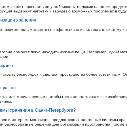
стемы стоит проверить ее устойчивость, положив на полки предме
трукция выдержит нагрузку и забудет о возможных проблемах в буд
низации хранения
ет возможность максимально эффективно использовать систему хр
егории поможет легко находить нужные вещи. Например, кухни мо
алеи.
 корзины
т скрыть беспорядок и сделают пространство более эстетичным. Он
странство
лки или модули пустыми, чтобы гости не сталкивались с изобилие
ениям.
темы хранения в Санкт-Петербурге?
нов и интернет-магазинов, предлагающих настенные системы хран
йти разнообразные решения для организации пространства. Кроме т