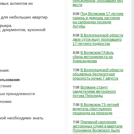
пенсионеров, пропавших без
вых аспектов их
вести
Под Волжским 17-летние
8.08
 для небольших квартир.
парень и девушка застряли
на сапбордах посреди
рьера.
Ахтубы
, документов, кухонной
В Волгоградской области
8.08
двое суток ищут пропавшего
17-летнего подростка
В Волжском ГАЗель
8.08
сбила мотоциклиста на
Александрова
ения:
В Волгоградской области
7.08
объявлена беспилотная
опасность ночью 7 августа
ользования
астения
Волжане станут
7.08
свидетелями метеорного
нные принадлежности
потока Персеиды
рихожие
В Волжском 73-летний
7.08
водитель сбил пьяного
пешехода на переходе
кой необходимо знать:
Причиной скопления
7.08
экстренных служб в квартале
Погромное Волжского было