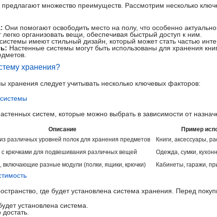
 предлагают множество преимуществ. Рассмотрим несколько ключе
:
Они помогают освободить место на полу, что особенно актуально
легко организовать вещи, обеспечивая быстрый доступ к ним.
истемы имеют стильный дизайн, который может стать частью инте
ь:
Настенные системы могут быть использованы для хранения книг
едметов.
стему хранения?
ы хранения следует учитывать несколько ключевых факторов:
 системы
настенных систем, которые можно выбрать в зависимости от назнач
Описание
Пример исп
из различных уровней полок для хранения предметов
Книги, аксессуары, р
 с крючками для подвешивания различных вещей
Одежда, сумки, кухо
 включающие разные модули (полки, ящики, крючки)
Кабинеты, гаражи, п
стимость
остранство, где будет установлена система хранения. Перед покуп
будет установлена система.
 достать.