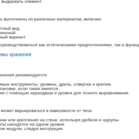
н выдержать элемент.
ь выполнены из различных материалов, включая:
еплый вид.
еменный.
ный вариант.
руководствоваться как эстетическими предпочтениями, так и функ
темы хранения
анения рекомендуется:
мые инструменты: уровень, дрель, отвертки и крепеж.
тановке, если такая имеется.
ене с помощью карандаша и уровня для точного выравнивания.
может варьироваться в зависимости от типа:
нки или крепления на стене, используя дюбели и шурупы.
нты находятся на одном уровне.
гие модули, следуя инструкции.