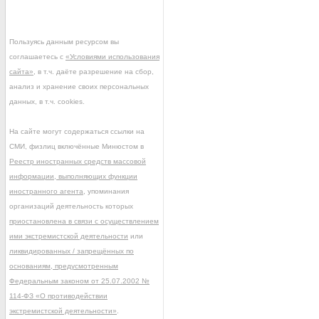
Пользуясь данным ресурсом вы
соглашаетесь с
«Условиями использования
сайта»
, в т.ч. даёте разрешение на сбор,
анализ и хранение своих персональных
данных, в т.ч. cookies.
На сайте могут содержаться ссылки на
СМИ, физлиц включённые Минюстом в
Реестр иностранных средств массовой
информации, выполняющих функции
иностранного агента
, упоминания
организаций деятельность которых
приостановлена в связи с осуществлением
ими экстремистской деятельности
или
ликвидированных / запрещённых по
основаниям, предусмотренным
Федеральным законом от 25.07.2002 №
114-ФЗ «О противодействии
экстремистской деятельности»
.