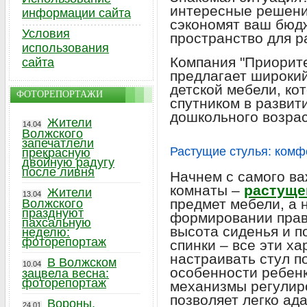
интересные решения
информации сайта
сэкономят ваш бюдж
Условия
пространство для р
использования
Компания "Приорит
сайта
предлагает широки
детской мебели, ко
ФОТОРЕПОРТАЖИ
спутником в развит
дошкольного возрас
Жители
14.04
Волжского
запечатлели
Растущие стулья: комф
прекрасную
двойную радугу
после ливня
Начнем с самого ва
комнаты –
растуще
Жители
13.04
предмет мебели, а 
Волжского
празднуют
формировании прав
пахсальную
высота сиденья и п
неделю:
фоторепортаж
спинки – все эти х
настраивать стул 
В Волжском
10.04
особенности ребенк
зацвела весна:
фоторепортаж
механизмы регулиро
позволяет легко ад
Вороны,
24.01