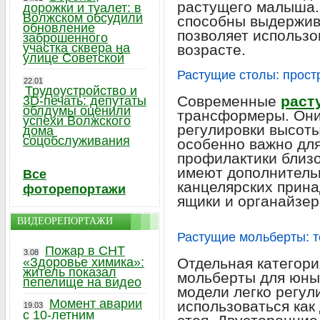
растущего малыша.
дорожки и туалет: в
Волжском обсудили
способны выдерживат
обновление
позволяет использо
заброшенного
участка сквера на
возрасте.
улице Советской
Растущие столы: прост
22.01
Трудоустройство и
Современные
раст
3D-печать: депутаты
облдумы оценили
трансформеры. Он
успехи Волжского
регулировки высоты
дома
соцобслуживания
особенно важно для
профилактики близ
имеют дополнительн
Все
канцелярских прин
фоторепортажи
ящики и органайзер
ВИДЕОРЕПОРТАЖИ
Растущие мольберты: т
Пожар в СНТ
3.08
«Здоровье химика»:
Отдельная категори
житель показал
мольберты для юны
пепелище на видео
модели легко регул
Момент аварии
использоваться как 
19.03
с 10-летним