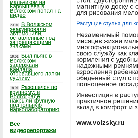
стоя. Двусторонни
мальчиком на
магнитную доску с 
Карбышева в
Волжском попал на
для рисования мело
видео
Растущие стулья для к
В Волжском
23.01
эвакуировали
автомобили,
Незаменимый помощ
оставленные под
месяцев жизни мал
запрещающими
знаками
многофункциональн
свою службу как кл
Был пьян: в
19.01
кормления с удобн
Волжском
задержали
надежными ремнями
вандала,
взросления ребенк
оторвавшего лапки
обеденный стул с п
суслику
полноценное посад
Разошелся по
19.01
крупному: в
Инвестиция в расту
Волгограде
практичное решение
накрыли крупную
подпольную
вклад в комфорт и 
нарколабораторию
www.volzsky.ru
Все
видеорепортажи