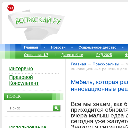
Главная
Новости
Современное детство
Отопление 1/7
Дикие собаки
БКД-2025
Ф
Главная
→
Пресс-релизы
→ Ме
Интервью
инновационные решения для 
Правовой
Мебель, которая ра
Консультант
инновационные реш
ПОИСК
Все мы знаем, как б
приходится обновля
вчера малыш едва 
сегодня уже жалует
Знакомая ситуация
Использование