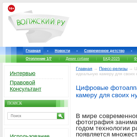
Главная
Новости
Современное детство
Отопление 1/7
Дикие собаки
БКД-2025
Ф
Главная
→
Пресс-релизы
→ Ц
Интервью
идеальную камеру для своих 
Правовой
Цифровые фотоаппа
Консультант
камеру для своих н
ПОИСК
В мире современно
фотография занима
годом технологии р
появляется множес
Использование