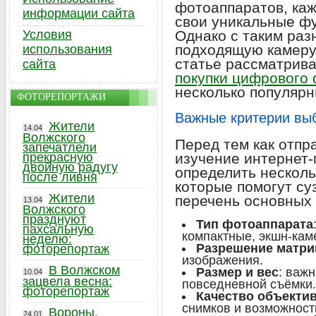
фотоаппаратов, каж
информации сайта
свои уникальные фу
Условия
Однако с таким ра
подходящую камеру
использования
статье рассматрив
сайта
покупки цифрового
несколько популярн
ФОТОРЕПОРТАЖИ
Важные критерии вы
Жители
14.04
Волжского
Перед тем как отпр
запечатлели
прекрасную
изучение интернет-
двойную радугу
определить несколь
после ливня
которые помогут су
Жители
перечень основных 
13.04
Волжского
празднуют
Тип фотоаппарата
пахсальную
компактные, экшн-каме
неделю:
Разрешение матр
фоторепортаж
изображения.
В Волжском
Размер и вес
: важ
10.04
зацвела весна:
повседневной съёмки.
фоторепортаж
Качество объекти
снимков и возможност
Вороны,
24.01