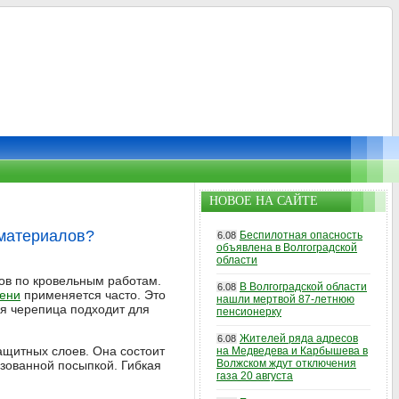
НОВОЕ НА САЙТЕ
 материалов?
Беспилотная опасность
6.08
объявлена в Волгоградской
области
ов по кровельным работам.
В Волгоградской области
6.08
мени
применяется часто. Это
нашли мертвой 87-летнюю
я черепица подходит для
пенсионерку
Жителей ряда адресов
6.08
ащитных слоев. Она состоит
на Медведева и Карбышева в
Волжском ждут отключения
изованной посыпкой. Гибкая
газа 20 августа