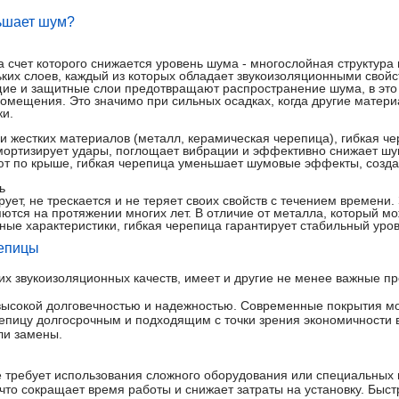
ньшает шум?
а счет которого снижается уровень шума - многослойная структура 
ьких слоев, каждый из которых обладает звукоизоляционными свой
щие и защитные слои предотвращают распространение шума, в это
омещения. Это значимо при сильных осадках, когда другие матери
ки.
 и жестких материалов (металл, керамическая черепица), гибкая ч
мортизирует удары, поглощает вибрации и эффективно снижает шу
яют по крыше, гибкая черепица уменьшает шумовые эффекты, созд
ь
рует, не трескается и не теряет своих свойств с течением времени
ются на протяжении многих лет. В отличие от металла, который м
ные характеристики, гибкая черепица гарантирует стабильный уров
репицы
их звукоизоляционных качеств, имеет и другие не менее важные п
высокой долговечностью и надежностью. Современные покрытия мог
репицу долгосрочным и подходящим с точки зрения экономичности 
ли замены.
е требует использования сложного оборудования или специальных 
 что сокращает время работы и снижает затраты на установку. Быс