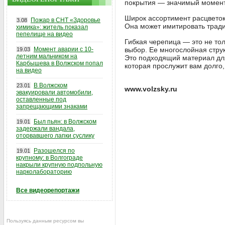
покрытия — значимый момент
Широк ассортимент расцветок
Пожар в СНТ «Здоровье
3.08
Она может имитировать трад
химика»: житель показал
пепелище на видео
Гибкая черепица — это не то
Момент аварии с 10-
выбор. Ее многослойная стру
19.03
летним мальчиком на
Это подходящий материал для
Карбышева в Волжском попал
которая прослужит вам долго
на видео
В Волжском
23.01
www.volzsky.ru
эвакуировали автомобили,
оставленные под
запрещающими знаками
Был пьян: в Волжском
19.01
задержали вандала,
оторвавшего лапки суслику
Разошелся по
19.01
крупному: в Волгограде
накрыли крупную подпольную
нарколабораторию
Все видеорепортажи
Пользуясь данным ресурсом вы