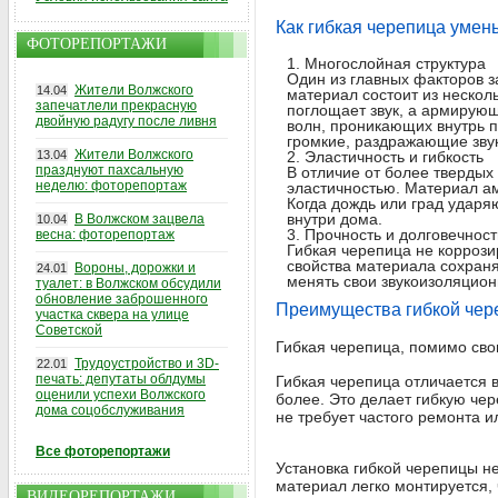
Как гибкая черепица уме
ФОТОРЕПОРТАЖИ
Многослойная структура
Один из главных факторов з
Жители Волжского
14.04
материал состоит из нескол
запечатлели прекрасную
поглощает звук, а армирую
двойную радугу после ливня
волн, проникающих внутрь п
громкие, раздражающие зву
Жители Волжского
13.04
Эластичность и гибкость
празднуют пахсальную
В отличие от более твердых
неделю: фоторепортаж
эластичностью. Материал а
Когда дождь или град удар
внутри дома.
В Волжском зацвела
10.04
Прочность и долговечност
весна: фоторепортаж
Гибкая черепица не коррози
свойства материала сохраня
Вороны, дорожки и
24.01
менять свои звукоизоляцион
туалет: в Волжском обсудили
обновление заброшенного
Преимущества гибкой че
участка сквера на улице
Советской
Гибкая черепица, помимо сво
Трудоустройство и 3D-
22.01
печать: депутаты облдумы
Гибкая черепица отличается 
оценили успехи Волжского
более. Это делает гибкую че
дома соцобслуживания
не требует частого ремонта и
Все фоторепортажи
Установка гибкой черепицы н
материал легко монтируется,
ВИДЕОРЕПОРТАЖИ