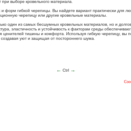
 при выборе кровельного материала.
 и форм гибкой черепицы. Вы найдете вариант практически для люб
иционную черепицу или другие кровельные материалы.
лько один из самых бесшумных кровельных материалов, но и долго
ктура, эластичность и устойчивость к факторам среды обеспечиваю
 ценителей тишины и комфорта. Используя гибкую черепицу, вы 
, создавая уют и защищая от постороннего шума.
←
→
Ctrl