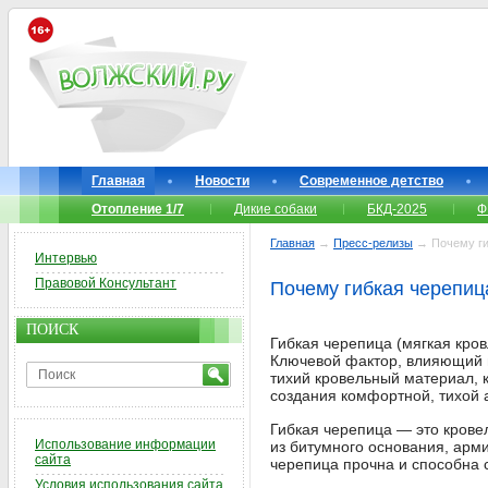
Главная
Новости
Современное детство
Отопление 1/7
Дикие собаки
БКД-2025
Ф
Главная
→
Пресс-релизы
→ Почему ги
Интервью
Правовой Консультант
Почему гибкая черепиц
ПОИСК
Гибкая черепица (мягкая кро
Ключевой фактор, влияющий н
тихий кровельный материал, 
создания комфортной, тихой
Гибкая черепица — это крове
Использование информации
из битумного основания, арм
сайта
черепица прочна и способна 
Условия использования сайта