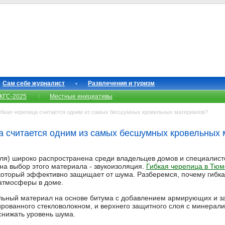
Сам себе журналист
Развлечения и туризм
КГС-2025
Местные инициативы
бкая черепица считается одним из самых бесшумных кровельных материалов?
а считается одним из самых бесшумных кровельных
вля) широко распространена среди владельцев домов и специалист
а выбор этого материала - звукоизоляция.
Гибкая черепица в Тю
который эффективно защищает от шума. Разберемся, почему гибка
 атмосферы в доме.
льный материал на основе битума с добавлением армирующих и з
ированного стекловолокном, и верхнего защитного слоя с минерал
снижать уровень шума.