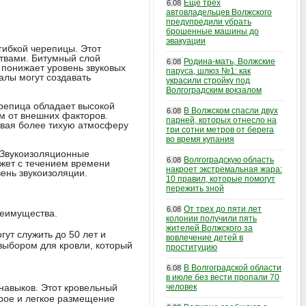
Еще трех
6.08
автовладельцев Волжского
предупредили убрать
брошенные машины до
эвакуации
гибкой черепицы. Этот
ствами. Битумный слой
Родина-мать, Волжские
6.08
 понижает уровень звуковых
паруса, шлюз №1: как
алы могут создавать
украсили стройку под
Волгоградским вокзалом
ерепица обладает высокой
В Волжском спасли двух
6.08
м от внешних факторов.
парней, которых отнесло на
авая более тихую атмосферу
три сотни метров от берега
во время купания
. Звукоизоляционные
Волгоградскую область
6.08
ожет с течением времени
накроет экстремальная жара:
ень звукоизоляции.
10 правил, которые помогут
пережить зной
От трех до пяти лет
6.08
реимущества.
колонии получили пять
жителей Волжского за
ут служить до 50 лет и
вовлечение детей в
выбором для кровли, который
проституцию
В Волгоградской области
6.08
в июле без вести пропали 70
навыков. Этот кровельный
человек
трое и легкое размещение