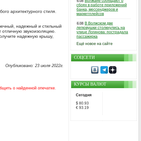
Волжане сообщают о
6.08
сбоях в работе приложений
банка, мессенджеров и
ого архитектурного стиля.
маркетплейсов
В Волжском две
6.08
вечный, надежный и стильный
легковушки столкнулись на
т отличную звукоизоляцию.
улице Логинова: пострадала
получите надежную крышу,
пассажирка
Ещё новое на сайте
СОЦСЕТИ
Опубликовано: 23 июля 2022г.
КУРСЫ ВАЛЮТ
Сегодня
$ 80.93
€ 93.19