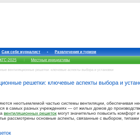
Сам себе журналист
Развлечения и туризм
КГС-2025
Местные инициативы
ые вентиляционные решетки: ключевые аспекты выбора и установки
ионные решетки: ключевые аспекты выбора и устан
яются неотъемлемой частью системы вентиляции, обеспечивая н
ся в самых разных учреждениях — от жилых домов до производств
ка
вентиляционных решеток
могут значительно повысить комфорт и
атье рассмотрены основные аспекты, связанные с выбором, типами
шеток