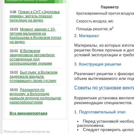
Параметр
Пожар в СНТ «Здоровье
3.08
Кратковременный приток воздуха
химика»: житель показал
пепелище на видео
Скорость воздуха, м/с
2
Площадь решетки, м
Момент аварии с 10-
19.03
летним мальчиком на
2. Материал
Карбышева в Волжском попал
на видео
Материалы, из которых изгот
решетки более прочные и дол
В Волжском
23.01
условий эксплуатации и требо
эвакуировали автомобили,
оставленные под
запрещающими знаками
3. Конструкция решетки
Был пьян: в Волжском
19.01
Различают решетки с фиксир
задержали вандала,
объем вытягиваемого или под
оторвавшего лапки суслику
Советы по установке вен
Разошелся по
19.01
крупному: в Волгограде
Корректная установка вентил
накрыли крупную подпольную
нарколабораторию
рекомендации специалистов.
1. Подготовительный этап
Все видеорепортажи
Перед установкой необхо
расположена.
Следует проверить целост
Пользуясь данным ресурсом вы