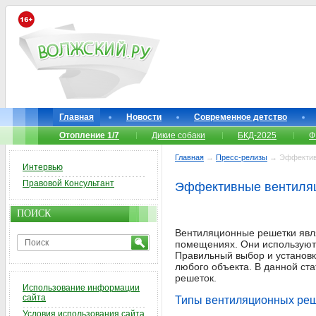
Главная
Новости
Современное детство
Отопление 1/7
Дикие собаки
БКД-2025
Ф
Главная
→
Пресс-релизы
→ Эффективн
Интервью
Правовой Консультант
Эффективные вентиляц
ПОИСК
Вентиляционные решетки явл
помещениях. Они используют
Правильный выбор и установ
любого объекта. В данной ст
решеток.
Использование информации
сайта
Типы вентиляционных ре
Условия использования сайта