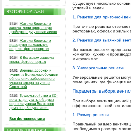
Существует несколько основн
условий и задач.
ФОТОРЕПОРТАЖИ
1. Решетки для приточной ве
Жители Волжского
14.04
Приточные решетки отвечают 
запечатлели прекрасную
ресторанах, офисах и жилых з
двойную радугу после ливня
2. Решетки для вытяжной вен
Жители Волжского
13.04
празднуют пахсальную
неделю: фоторепортаж
Вытяжные решетки предназнач
комнатах, кухнях и производ
В Волжском зацвела
10.04
микроклимат.
весна: фоторепортаж
3. Универсальные решетки
Вороны, дорожки и
24.01
туалет: в Волжском обсудили
Универсальные решетки могут 
обновление заброшенного
помещениях, где фиксация на
участка сквера на улице
Советской
Параметры выбора венти
Трудоустройство и 3D-
22.01
печать: депутаты облдумы
При выборе вентиляционной р
оценили успехи Волжского
эффективность всей вентиля
дома соцобслуживания
1. Размер решетки
Все фоторепортажи
Правильный размер вентиляц
необходимого размера можно
ВИДЕОРЕПОРТАЖИ