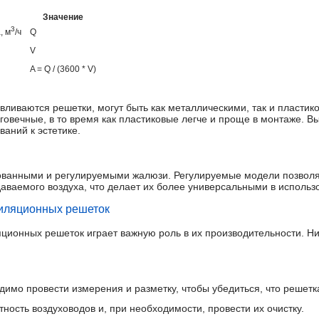
Значение
3
, м
/ч
Q
V
A = Q / (3600 * V)
авливаются решетки, могут быть как металлическими, так и пласти
говечные, в то время как пластиковые легче и проще в монтаже. В
ваний к эстетике.
ованными и регулируемыми жалюзи. Регулируемые модели позволя
аваемого воздуха, что делает их более универсальными в использ
тиляционных решеток
яционных решеток играет важную роль в их производительности. 
димо провести измерения и разметку, чтобы убедиться, что решетк
ность воздуховодов и, при необходимости, провести их очистку.