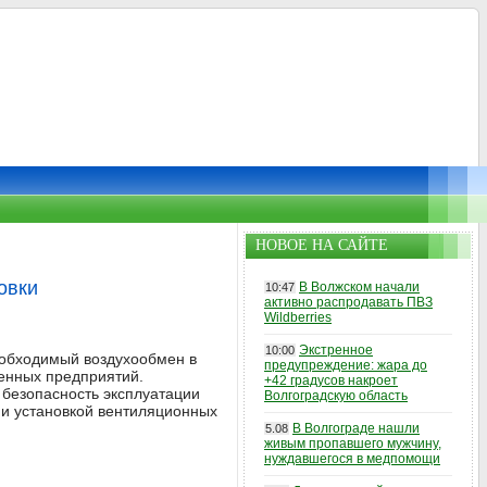
НОВОЕ НА САЙТЕ
овки
В Волжском начали
10:47
активно распродавать ПВЗ
Wildberries
Экстренное
10:00
еобходимый воздухообмен в
предупреждение: жара до
енных предприятий.
+42 градусов накроет
 безопасность эксплуатации
Волгоградскую область
 и установкой вентиляционных
В Волгограде нашли
5.08
живым пропавшего мужчину,
нуждавшегося в медпомощи