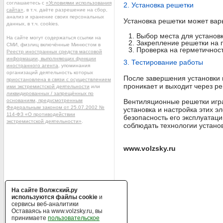
соглашаетесь с
«Условиями использования
2. Установка решетки
сайта»
, в т.ч. даёте разрешение на сбор,
анализ и хранение своих персональных
Установка решетки может вар
данных, в т.ч. cookies.
Выбор места для установк
На сайте могут содержаться ссылки на
Закрепление решетки на п
СМИ, физлиц включённые Минюстом в
Проверка на герметичност
Реестр иностранных средств массовой
информации, выполняющих функции
3. Тестирование работы
иностранного агента
, упоминания
организаций деятельность которых
После завершения установки 
приостановлена в связи с осуществлением
проникает и выходит через ре
ими экстремистской деятельности
или
ликвидированных / запрещённых по
основаниям, предусмотренным
Вентиляционные решетки игра
Федеральным законом от 25.07.2002 №
установка и настройка этих 
114-ФЗ «О противодействии
безопасность его эксплуатац
экстремистской деятельности»
.
соблюдать технологии устано
www.volzsky.ru
На сайте Волжский.ру
используются файлы cookie
и
сервисы веб-аналитики
Оставаясь на www.volzsky.ru, вы
принимаете
пользовательское