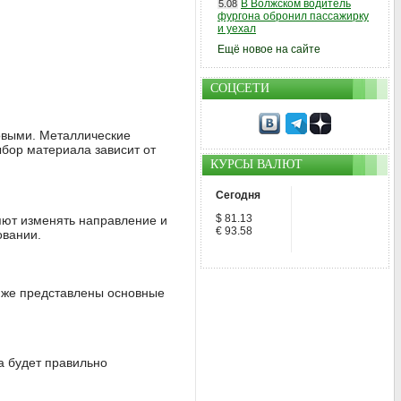
В Волжском водитель
5.08
фургона обронил пассажирку
и уехал
Ещё новое на сайте
СОЦСЕТИ
ковыми. Металлические
ыбор материала зависит от
КУРСЫ ВАЛЮТ
Сегодня
$ 81.13
ют изменять направление и
€ 93.58
овании.
Ниже представлены основные
а будет правильно