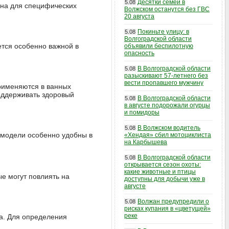
Десятки семей в
5.08
ена для специфических
Волжском останутся без ГВС
20 августа
Покиньте улицу: в
5.08
Волгоградской области
ется особенно важной в
объявили беспилотную
опасность
В Волгоградской области
5.08
разыскивают 57-летнего без
вести пропавшего мужчину
рименяются в ванных
оддерживать здоровый
В Волгоградской области
5.08
в августе подорожали огурцы
и помидоры
В Волжском водитель
5.08
е модели особенно удобны в
«Хендая» сбил мотоциклиста
на Карбышева
В Волгоградской области
5.08
открывается сезон охоты:
какие животные и птицы
е могут повлиять на
доступны для добычи уже в
августе
Волжан предупредили о
5.08
рисках купания в «цветущей»
реке
а. Для определения