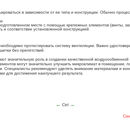
ьироваться в зависимости от ее типа и конструкции. Обычно проце
и.
одготовленном месте с помощью крепежных элементов (винты, зажи
ь и соответствие установленной конструкцией.
необходимо протестировать систему вентиляции. Важно удостовери
шетки без препятствий.
ют значительную роль в создании качественной воздухообменной
элементов могут значительно улучшить микроклимат в помещении, 
ии. Специалисты рекомендуют уделять внимание материалам и конс
вки для достижения наилучшего результата.
←
→
Ctrl