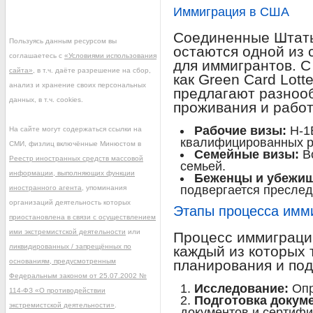
Иммиграция в США
Соединенные Штат
Пользуясь данным ресурсом вы
остаются одной из 
соглашаетесь с
«Условиями использования
для иммигрантов. С
сайта»
, в т.ч. даёте разрешение на сбор,
как Green Card Lott
анализ и хранение своих персональных
предлагают разнооб
данных, в т.ч. cookies.
проживания и работ
Рабочие визы:
H-1B
На сайте могут содержаться ссылки на
квалифицированных р
СМИ, физлиц включённые Минюстом в
Семейные визы:
Во
Реестр иностранных средств массовой
семьей.
информации, выполняющих функции
Беженцы и убежищ
подвергается преслед
иностранного агента
, упоминания
организаций деятельность которых
Этапы процесса имм
приостановлена в связи с осуществлением
ими экстремистской деятельности
или
Процесс иммиграции
ликвидированных / запрещённых по
каждый из которых 
основаниям, предусмотренным
планирования и под
Федеральным законом от 25.07.2002 №
Исследование:
Опр
114-ФЗ «О противодействии
Подготовка докум
экстремистской деятельности»
.
документов и сертифи