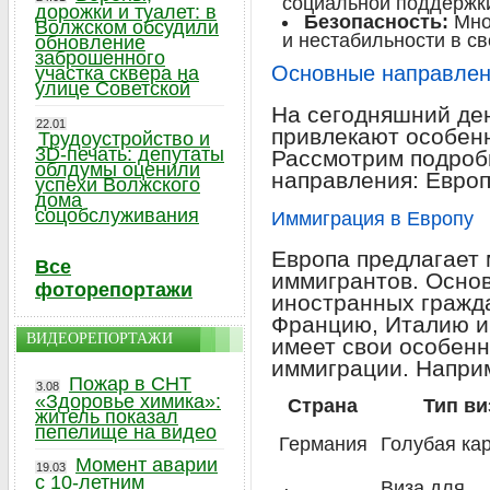
социальной поддержк
дорожки и туалет: в
Безопасность:
Мно
Волжском обсудили
и нестабильности в св
обновление
заброшенного
Основные направлен
участка сквера на
улице Советской
На сегодняшний ден
22.01
привлекают особен
Трудоустройство и
3D-печать: депутаты
Рассмотрим подроб
облдумы оценили
направления: Европ
успехи Волжского
дома
соцобслуживания
Иммиграция в Европу
Европа предлагает
Все
иммигрантов. Осно
фоторепортажи
иностранных гражд
Францию, Италию и
ВИДЕОРЕПОРТАЖИ
имеет свои особенн
иммиграции. Напри
Пожар в СНТ
3.08
«Здоровье химика»:
Страна
Тип в
житель показал
пепелище на видео
Германия
Голубая ка
Момент аварии
19.03
с 10-летним
Виза для