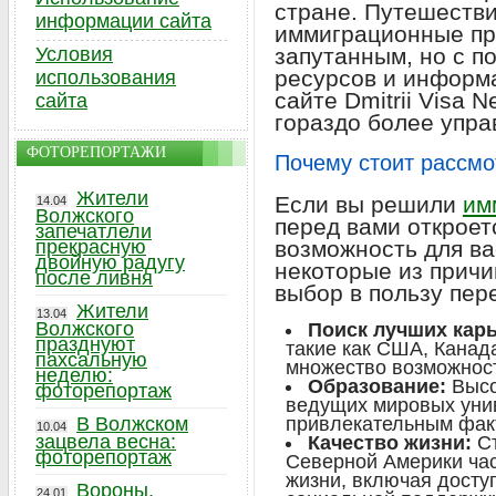
стране. Путешеств
информации сайта
иммиграционные пр
Условия
запутанным, но с 
ресурсов и информа
использования
сайте Dmitrii Visa 
сайта
гораздо более упр
ФОТОРЕПОРТАЖИ
Почему стоит рассм
Жители
Если вы решили
им
14.04
Волжского
перед вами открое
запечатлели
прекрасную
возможность для ва
двойную радугу
некоторые из причи
после ливня
выбор в пользу пер
Жители
13.04
Волжского
Поиск лучших кар
празднуют
такие как США, Канад
пахсальную
множество возможност
неделю:
Образование:
Высо
фоторепортаж
ведущих мировых уни
В Волжском
привлекательным фак
10.04
зацвела весна:
Качество жизни:
Ст
фоторепортаж
Северной Америки час
жизни, включая досту
Вороны,
24.01