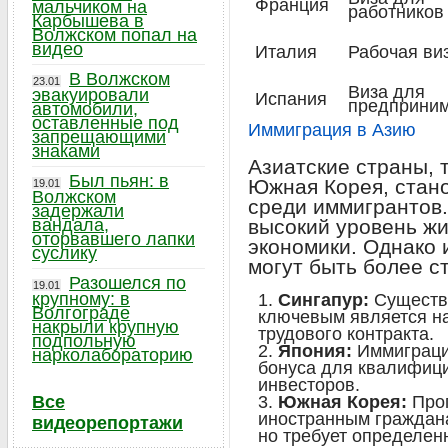
Франция
мальчиком на
работников
Карбышева в
Волжском попал на
видео
Италия
Рабочая ви
В Волжском
23.01
Виза для
эвакуировали
Испания
предприни
автомобили,
оставленные под
Иммиграция в Азию
запрещающими
знаками
Азиатские страны, 
Был пьян: в
Южная Корея, стан
19.01
Волжском
среди иммигрантов.
задержали
вандала,
высокий уровень ж
оторвавшего лапки
экономики. Однако
суслику
могут быть более с
Разошелся по
19.01
крупному: в
Сингапур:
Существу
Волгограде
ключевым является н
накрыли крупную
трудового контракта.
подпольную
Япония:
Иммиграци
нарколабораторию
бонуса для квалифиц
инвесторов.
Все
Южная Корея:
Прог
иностранным граждана
видеорепортажи
но требует определен