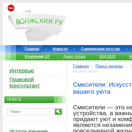
Главная
Новости
Современное детство
Отопление 1/7
Дикие собаки
БКД-2025
Ф
Главная
→
Пресс-релизы
→ См
Интервью
вашего уюта
Правовой
Смесители: Искусст
Консультант
вашего уюта
ПОИСК
Смесители — это не
устройства, а важн
придают уют и ком
являются незамени
повседневной жизни
Использование