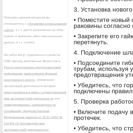
3. Установка нового
Пользуясь данным ресурсом вы
• Поместите новый 
соглашаетесь с
«Условиями использования
раковины согласно 
сайта»
, в т.ч. даёте разрешение на сбор,
• Закрепите его гай
анализ и хранение своих персональных
перетянуть.
данных, в т.ч. cookies.
4. Подключение шла
На сайте могут содержаться ссылки на
СМИ, физлиц включённые Минюстом в
• Подсоедините гиб
трубам, используя 
Реестр иностранных средств массовой
предотвращения уте
информации, выполняющих функции
иностранного агента
, упоминания
• Убедитесь, что го
организаций деятельность которых
подключены правил
приостановлена в связи с осуществлением
ими экстремистской деятельности
или
5. Проверка работо
ликвидированных / запрещённых по
• Включите подачу 
основаниям, предусмотренным
протечек.
Федеральным законом от 25.07.2002 №
114-ФЗ «О противодействии
• Убедитесь, что ст
экстремистской деятельности»
.