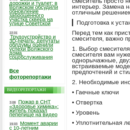
смеситель просто н
дорожки и туалет: в
интерьер. Замена н
Волжском обсудили
обновление
отличным решение
заброшенного
участка сквера на
▎Подготовка к уста
улице Советской
Перед тем как прист
22.01
Трудоустройство и
смесителя, важно п
3D-печать: депутаты
облдумы оценили
1. Выбор смесителя
успехи Волжского
дома
смесителя вам нуж
соцобслуживания
однорычажные, дву
встраиваемые моде
Все
предпочтений и сти
фоторепортажи
2. Необходимые ин
ВИДЕОРЕПОРТАЖИ
• Гаечные ключи
Пожар в СНТ
• Отвертка
3.08
«Здоровье химика»:
житель показал
• Уровень
пепелище на видео
• Уплотнительная л
Момент аварии
19.03
с 10-летним