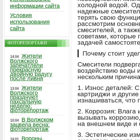
холодной водой. О
информации сайта
надежные смесители
Условия
терять свою функци
использования
рассмотрим основн
сайта
смесителей, а такж
советами, которые 
задачей самостояте
ФОТОРЕПОРТАЖИ
▎Почему стоит уде
Жители
14.04
Волжского
Смесители подверг
запечатлели
прекрасную
воздействию воды и
двойную радугу
нескольким причина
после ливня
1. Износ деталей: 
Жители
13.04
Волжского
картриджи и другие
празднуют
изнашиваться, что 
пахсальную
неделю:
фоторепортаж
2. Коррозия: Влага
вызывать коррозию,
В Волжском
10.04
на внешнем виде и
зацвела весна:
фоторепортаж
3. Эстетические из
Вороны,
24.01