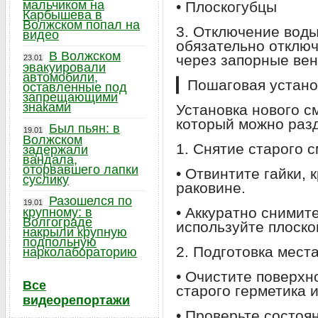
мальчиком на
• Плоскогубцы
Карбышева в
Волжском попал на
3. Отключение воды
видео
обязательно отключ
В Волжском
через запорные вен
23.01
эвакуировали
автомобили,
▎Пошаговая устано
оставленные под
запрещающими
знаками
Установка нового с
который можно разд
Был пьян: в
19.01
Волжском
1. Снятие старого 
задержали
вандала,
оторвавшего лапки
• Отвинтите гайки, 
суслику
раковине.
Разошелся по
19.01
• Аккуратно снимите
крупному: в
Волгограде
используйте плоско
накрыли крупную
подпольную
2. Подготовка места
нарколабораторию
• Очистите поверхн
Все
старого герметика и
видеорепортажи
• Проверьте состоян