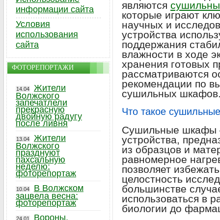
являются
сушильны
информации сайта
которые играют кл
Условия
научных и исследов
устройства использ
использования
поддержания стаби
сайта
влажности в ходе э
хранения готовых п
ФОТОРЕПОРТАЖИ
рассматриваются о
рекомендации по в
Жители
14.04
сушильных шкафов
Волжского
запечатлели
прекрасную
Что такое сушильны
двойную радугу
после ливня
Сушильные шкафы –
Жители
устройства, предна
13.04
Волжского
из образцов и мате
празднуют
равномерное нагрев
пахсальную
неделю:
позволяет избежать
фоторепортаж
целостность иссле
В Волжском
большинстве случа
10.04
зацвела весна:
использоваться в р
фоторепортаж
биологии до фарма
Вороны,
24.01