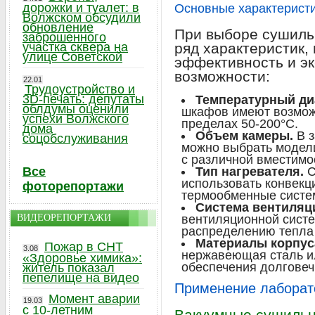
дорожки и туалет: в
Основные характерист
Волжском обсудили
обновление
При выборе сушиль
заброшенного
участка сквера на
ряд характеристик,
улице Советской
эффективность и э
возможности:
22.01
Трудоустройство и
3D-печать: депутаты
Температурный ди
облдумы оценили
шкафов имеют возмож
успехи Волжского
пределах 50-200°C.
дома
Объем камеры.
В з
соцобслуживания
можно выбрать модел
с различной вместимо
Все
Тип нагревателя.
С
использовать конвекц
фоторепортажи
термообменные систе
Система вентиляц
ВИДЕОРЕПОРТАЖИ
вентиляционной сист
распределению тепла 
Материалы корпус
Пожар в СНТ
3.08
нержавеющая сталь ил
«Здоровье химика»:
обеспечения долговеч
житель показал
пепелище на видео
Применение лабора
Момент аварии
19.03
с 10-летним
Вакуумные сушиль