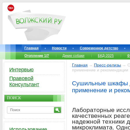
Главная
Новости
Современное детство
Отопление 1/7
Дикие собаки
БКД-2025
Ф
Главная
→
Пресс-релизы
→ С
Интервью
применение и рекомендации
Правовой
Сушильные шкафы д
Консультант
применение и реко
ПОИСК
Лабораторные иссл
качественных реаге
надежной техники 
микроклимата. Одно
Использование