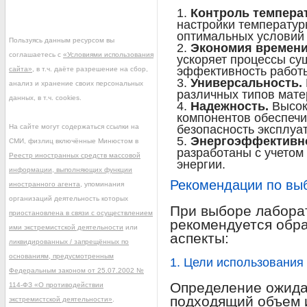
Контроль темпера
настройки температур
оптимальных условий 
Пользуясь данным ресурсом вы
Экономия времени
соглашаетесь с
«Условиями использования
ускоряет процессы су
эффективность работ
сайта»
, в т.ч. даёте разрешение на сбор,
Универсальность.
анализ и хранение своих персональных
различных типов мате
данных, в т.ч. cookies.
Надежность.
Высоко
компонентов обеспечи
На сайте могут содержаться ссылки на
безопасность эксплуа
Энергоэффективн
СМИ, физлиц включённые Минюстом в
разработаны с учетом
Реестр иностранных средств массовой
энергии.
информации, выполняющих функции
Рекомендации по вы
иностранного агента
, упоминания
организаций деятельность которых
При выборе лабора
приостановлена в связи с осуществлением
рекомендуется обр
ими экстремистской деятельности
или
аспекты:
ликвидированных / запрещённых по
основаниям, предусмотренным
1. Цели использования
Федеральным законом от 25.07.2002 №
Определение ожида
114-ФЗ «О противодействии
подходящий объем и
экстремистской деятельности»
.