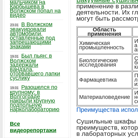
мальчиком на
применение в разл
Карбышева в
Волжском попал на
деятельности. Их г
видео
могут быть рассмот
В Волжском
23.01
эвакуировали
Область
автомобили,
применения
оставленные под
И
запрещающими
Химическая
а
знаками
промышленность
а
Был пьян: в
19.01
С
Биологические
Волжском
б
исследования
задержали
к
вандала,
оторвавшего лапки
П
суслику
Фармацевтика
л
и
Разошелся по
19.01
крупному: в
И
Волгограде
Материаловедение
н
накрыли крупную
с
подпольную
нарколабораторию
Преимущества испол
Сушильные шкафы 
Все
преимуществ, кото
видеорепортажи
в лабораторных усл