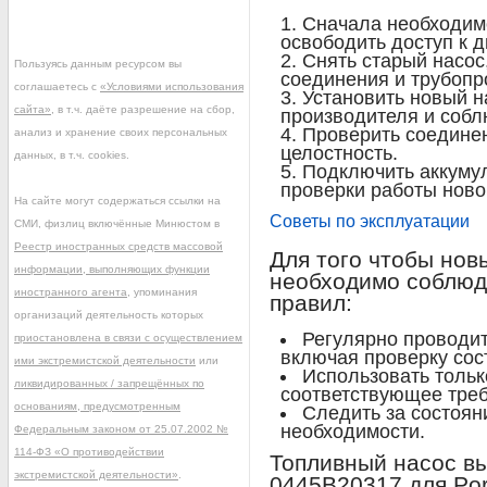
Сначала необходимо
освободить доступ к 
Снять старый насос
Пользуясь данным ресурсом вы
соединения и трубопр
соглашаетесь с
«Условиями использования
Установить новый н
сайта»
, в т.ч. даёте разрешение на сбор,
производителя и собл
Проверить соединен
анализ и хранение своих персональных
целостность.
данных, в т.ч. cookies.
Подключить аккумул
проверки работы ново
На сайте могут содержаться ссылки на
Советы по эксплуатации
СМИ, физлиц включённые Минюстом в
Реестр иностранных средств массовой
Для того чтобы нов
информации, выполняющих функции
необходимо соблюд
иностранного агента
, упоминания
правил:
организаций деятельность которых
Регулярно проводи
приостановлена в связи с осуществлением
включая проверку сос
ими экстремистской деятельности
или
Использовать тольк
ликвидированных / запрещённых по
соответствующее тре
основаниям, предусмотренным
Следить за состоян
необходимости.
Федеральным законом от 25.07.2002 №
114-ФЗ «О противодействии
Топливный насос в
экстремистской деятельности»
.
0445B20317 для Po