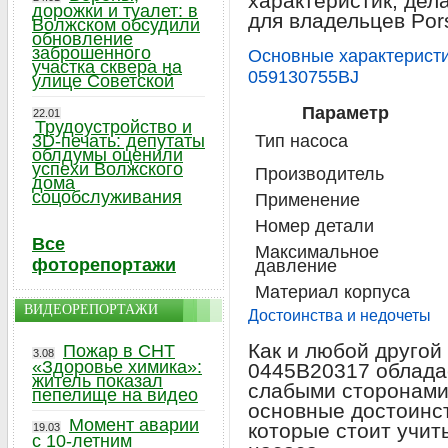
характеристик, де
дорожки и туалет: в
для владельцев Po
Волжском обсудили
обновление
заброшенного
Основные характерист
участка сквера на
059130755BJ
улице Советской
Параметр
22.01
Трудоустройство и
3D-печать: депутаты
Тип насоса
облдумы оценили
успехи Волжского
Производитель
дома
соцобслуживания
Применение
Номер детали
Все
Максимальное
фоторепортажи
давление
Материал корпуса
ВИДЕОРЕПОРТАЖИ
Достоинства и недочеты
Как и любой другой
Пожар в СНТ
3.08
«Здоровье химика»:
0445B20317 облада
житель показал
слабыми сторонами
пепелище на видео
основные достоинст
Момент аварии
которые стоит учит
19.03
с 10-летним