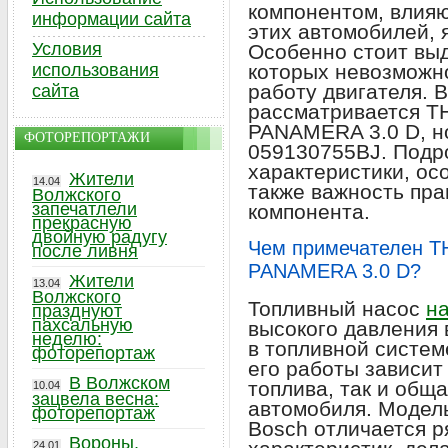
компонентом, влия
информации сайта
этих автомобилей, 
Условия
Особенно стоит выд
использования
которых невозможн
работу двигателя. 
сайта
рассматривается Т
PANAMERA 3.0 D, н
ФОТОРЕПОРТАЖИ
059130755BJ. Подр
характеристики, ос
Жители
14.04
также важность пра
Волжского
запечатлели
компонента.
прекрасную
двойную радугу
Чем примечателен Т
после ливня
PANAMERA 3.0 D?
Жители
13.04
Волжского
Топливный насос
на
празднуют
пахсальную
высокого давления
неделю:
в топливной систем
фоторепортаж
его работы зависит
В Волжском
топлива, так и общ
10.04
зацвела весна:
автомобиля. Модел
фоторепортаж
Bosch отличается 
Вороны,
24.01