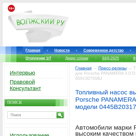
Главная
Новости
Современное детство
Отопление 1/7
Дикие собаки
БКД-2025
Ф
Главная
→
Пресс-релизы
→ То
Интервью
для Porsche PANAMERA 3.0 D
059130755BJ
Правовой
Консультант
Топливный насос вы
Porsche PANAMERA 
ПОИСК
модели 0445B20317
Автомобили марки 
высоким качеством
Использование