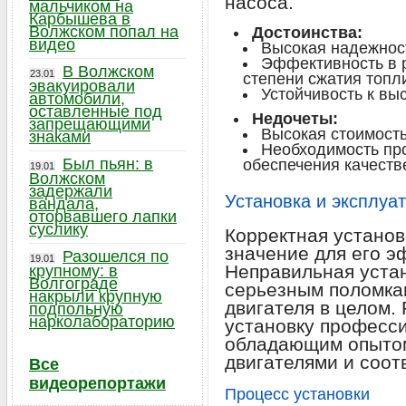
насоса.
мальчиком на
Карбышева в
Волжском попал на
Достоинства:
видео
Высокая надежност
Эффективность в 
В Волжском
23.01
степени сжатия топл
эвакуировали
Устойчивость к вы
автомобили,
оставленные под
Недочеты:
запрещающими
Высокая стоимость
знаками
Необходимость пр
Был пьян: в
обеспечения качеств
19.01
Волжском
задержали
Установка и эксплуа
вандала,
оторвавшего лапки
суслику
Корректная устано
значение для его э
Разошелся по
19.01
Неправильная устан
крупному: в
Волгограде
серьезным поломкам
накрыли крупную
двигателя в целом.
подпольную
нарколабораторию
установку професс
обладающим опытом
двигателями и соо
Все
видеорепортажи
Процесс установки