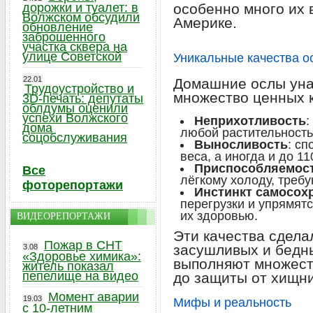
дорожки и туалет: в
особенно много их
Волжском обсудили
Америке.
обновление
заброшенного
участка сквера на
улице Советской
Уникальные качества о
22.01
Домашние ослы уна
Трудоустройство и
множество ценных к
3D-печать: депутаты
облдумы оценили
успехи Волжского
Неприхотливость
:
дома
любой растительность
соцобслуживания
Выносливость
: с
веса, а иногда и до 1
Приспособляемос
Все
лёгкому холоду, треб
фоторепортажи
Инстинкт самосох
перегрузки и упрямят
их здоровью.
ВИДЕОРЕПОРТАЖИ
Эти качества сдел
Пожар в СНТ
засушливых и бедны
3.08
«Здоровье химика»:
выполняют множеств
житель показал
пепелище на видео
до защиты от хищни
Момент аварии
19.03
Мифы и реальность
с 10-летним