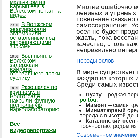
мальчиком на
Многие ошибочно в
Карбышева в
Волжском попал на
ленивых и упрямых 
видео
поведение связано 
В Волжском
самосохранения. У
23.01
эвакуировали
осел не будет прод
автомобили,
ждать, пока восста
оставленные под
запрещающими
качество, столь ва
знаками
неправильно интерп
Был пьян: в
19.01
Волжском
Породы ослов
задержали
вандала,
В мире существует 
оторвавшего лапки
каждая из которых 
суслику
Среди самых извес
Разошелся по
19.01
крупному: в
Пуату
– редкая пор
Волгограде
poitou
.
накрыли крупную
подпольную
Мамонт
– самая кр
нарколабораторию
Миниатюрный сре
порода с высотой до 9
Каталонский осел
Все
прочностью, родом из
видеорепортажи
Современное значение