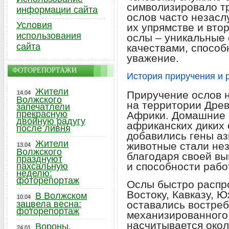
символизировало т
информации сайта
ослов часто незас
Условия
их упрямстве и вто
использования
ослы – уникальные
сайта
качествами, способ
уважение.
ФОТОРЕПОРТАЖИ
История приручения и 
Жители
Приручение ослов н
14.04
Волжского
на территории Древ
запечатлели
прекрасную
Африки. Домашние 
двойную радугу
африканских диких 
после ливня
добавились гены аз
Жители
животные стали не
13.04
Волжского
благодаря своей вы
празднуют
и способности рабо
пахсальную
неделю:
фоторепортаж
Ослы быстро распр
Востоку, Кавказу, 
В Волжском
10.04
зацвела весна:
оставались востре
фоторепортаж
механизированного 
насчитывается окол
Вороны,
24.01