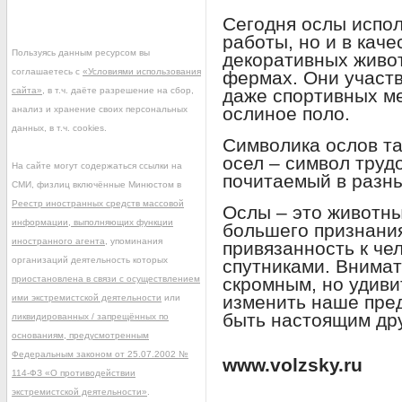
Сегодня ослы испол
работы, но и в каче
Пользуясь данным ресурсом вы
декоративных живот
соглашаетесь с
«Условиями использования
фермах. Они участв
сайта»
, в т.ч. даёте разрешение на сбор,
даже спортивных ме
ослиное поло.
анализ и хранение своих персональных
данных, в т.ч. cookies.
Символика ослов та
осел – символ труд
На сайте могут содержаться ссылки на
почитаемый в разны
СМИ, физлиц включённые Минюстом в
Реестр иностранных средств массовой
Ослы – это животн
информации, выполняющих функции
большего признания
иностранного агента
, упоминания
привязанность к че
организаций деятельность которых
спутниками. Внимат
приостановлена в связи с осуществлением
скромным, но удив
изменить наше пред
ими экстремистской деятельности
или
быть настоящим др
ликвидированных / запрещённых по
основаниям, предусмотренным
Федеральным законом от 25.07.2002 №
www.volzsky.ru
114-ФЗ «О противодействии
экстремистской деятельности»
.