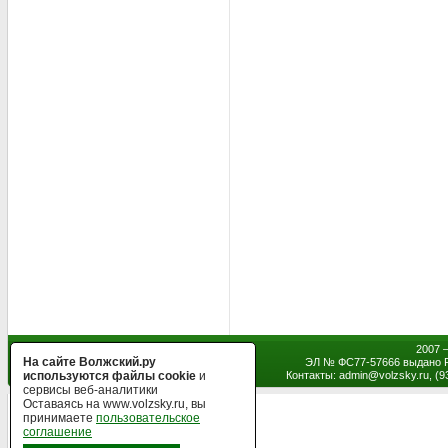
2007 
На сайте Волжский.ру
ЭЛ № ФС77-57666 выдано Р
используются файлы cookie
и
Контакты: admin
@
volzsky.ru, (
сервисы веб-аналитики
Оставаясь на www.volzsky.ru, вы
принимаете
пользовательское
соглашение