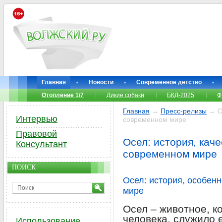
Главная
Новости
Современное детство
Отопление 1/7
Дикие собаки
БКД-2025
Ф
Главная
→
Пресс-релизы
→ Ос
Интервью
современном мире
Правовой
Осел: история, каче
Консультант
современном мире
ПОИСК
Осел: история, особен
мире
Осел – животное, к
человека, служило
Использование