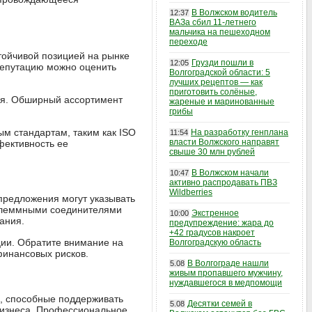
В Волжском водитель
12:37
ВАЗа сбил 11-летнего
мальчика на пешеходном
переходе
тойчивой позицией на рынке
Грузди пошли в
12:05
Репутацию можно оценить
Волгоградской области: 5
лучших рецептов — как
приготовить солёные,
ия. Обширный ассортимент
жареные и маринованные
грибы
м стандартам, таким как ISO
На разработку генплана
11:54
власти Волжского направят
фективность ее
свыше 30 млн рублей
В Волжском начали
10:47
активно распродавать ПВЗ
Wildberries
предложения могут указывать
 клеммными соединителями
Экстренное
10:00
ания.
предупреждение: жара до
+42 градусов накроет
ции. Обратите внимание на
Волгоградскую область
 финансовых рисков.
В Волгограде нашли
5.08
живым пропавшего мужчину,
нуждавшегося в медпомощи
и, способные поддерживать
Десятки семей в
5.08
 бизнеса. Профессиональное