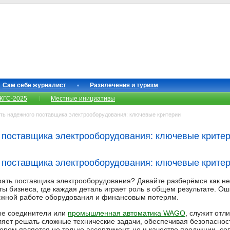
Сам себе журналист
Развлечения и туризм
КГС-2025
Местные инициативы
ть надежного поставщика электрооборудования: ключевые критерии
 поставщика электрооборудования: ключевые крите
 поставщика электрооборудования: ключевые крите
рать поставщика электрооборудования? Давайте разберёмся как не
ы бизнеса, где каждая деталь играет роль в общем результате. Ош
ежной работе оборудования и финансовым потерям.
ые соединители или
промышленная автоматика WAGO
, служит от
ляет решать сложные технические задачи, обеспечивая безопасност
ором является не только ассортимент, но и качество продукции, 