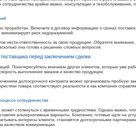
х сотрудничества крайне важно, консультации и техобслуживание,
ний
но проработан. Включите в договор информацию о сроках поставок
то минимизирует риск недоразумений.
ов нести ответственность за свою продукцию. Обратите внимание,
сколько она готова к решению сложных вопросов.
 поставщика перед заключением сделки
аций. Поинтересуйтесь мнением других клиентов, которые уже раб
скорость выполнения заказов и качество продукции.
ючением долгосрочного контракта можно организовать пробную заку
еристики товара соответствуют реальности и как компания справл
процессе сотрудничества
может столкнуться с временными трудностями. Однако важно, чт
ставляя альтернативные варианты. Компании, готовые идти на усту
читывать интересы клиента, становятся долгосрочными партнерам
за качеством коммуникации.