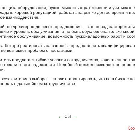
тавщика оборудования, нужно мыслить стратегически и учитывать 
адать хорошей репутацией, работать на рынке долгое время и пре
ое взаимодействие.
ой, но чрезмерно дешевые предложения — это повод насторожить
ацию и уровень обслуживания, а не быть обусловлена только своей
рантийное обслуживание, возможность пусконаладочных работ и соо
ова быстро реагировать на запросы, предоставлять квалифицирова
м не возникнет проблем с поставками.
итель предлагает гибкие условия сотрудничества, качественное тр
о говорит о его надежности. Подобный подход позволяет не перепл
ми.
сех критериев выбора — значит гарантировать, что ваш бизнес п
нность в дальнейшем сотрудничестве.
←
→
Ctrl