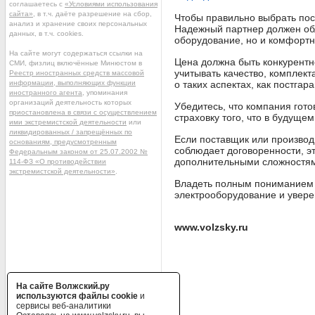
соглашаетесь с
«Условиями использования
сайта»
, в т.ч. даёте разрешение на сбор,
Чтобы правильно выбрать пос
анализ и хранение своих персональных
Надежный партнер должен обл
данных, в т.ч. cookies.
оборудование, но и комфортн
На сайте могут содержаться ссылки на
Цена должна быть конкурентн
СМИ, физлиц включённые Минюстом в
учитывать качество, комплект
Реестр иностранных средств массовой
информации, выполняющих функции
о таких аспектах, как постга
иностранного агента
, упоминания
организаций деятельность которых
Убедитесь, что компания гот
приостановлена в связи с осуществлением
страховку того, что в будуще
ими экстремистской деятельности
или
ликвидированных / запрещённых по
Если поставщик или производ
основаниям, предусмотренным
соблюдает договоренности, эт
Федеральным законом от 25.07.2002 №
дополнительными сложностя
114-ФЗ «О противодействии
экстремистской деятельности»
.
Владеть полным пониманием в
электрооборудование и увере
www.volzsky.ru
На сайте Волжский.ру
используются файлы cookie
и
сервисы веб-аналитики