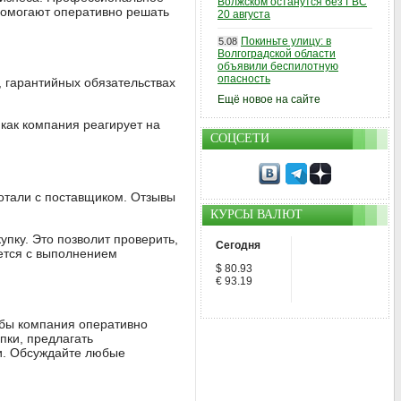
Волжском останутся без ГВС
 помогают оперативно решать
20 августа
Покиньте улицу: в
5.08
Волгоградской области
объявили беспилотную
опасность
, гарантийных обязательствах
Ещё новое на сайте
 как компания реагирует на
СОЦСЕТИ
отали с поставщиком. Отзывы
КУРСЫ ВАЛЮТ
пку. Это позволит проверить,
Сегодня
яется с выполнением
$ 80.93
€ 93.19
обы компания оперативно
пки, предлагать
и. Обсуждайте любые