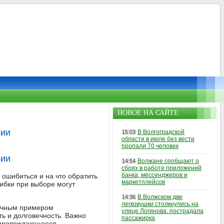
НОВОЕ НА САЙТЕ
рии
В Волгоградской
15:03
области в июле без вести
пропали 70 человек
рии
Волжане сообщают о
14:54
сбоях в работе приложений
банка, мессенджеров и
 ошибиться и на что обратить
маркетплейсов
ибки при выборе могут
В Волжском две
14:36
легковушки столкнулись на
личным примером
улице Логинова: пострадала
ь и долговечность. Важно
пассажирка
сопровождающееся