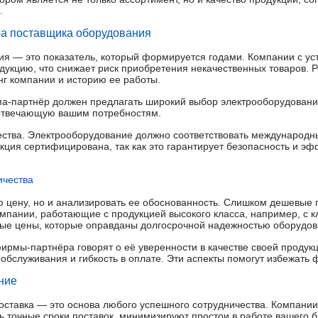
.
а поставщика оборудования
ия — это показатель, который формируется годами. Компании с ус
укцию, что снижает риск приобретения некачественных товаров. 
нг компании и историю ее работы.
ма-партнёр должен предлагать широкий выбор электрооборудован
 отвечающую вашим потребностям.
ества. Электрооборудование должно соответствовать международны
укция сертифицирована, так как это гарантирует безопасность и эф
ичества
ую цену, но и анализировать ее обоснованность. Слишком дешевые 
омпании, работающие с продукцией высокого класса, например, с
ные цены, которые оправданы долгосрочной надежностью оборудов
ирмы-партнёра говорят о её уверенности в качестве своей продук
 обслуживания и гибкость в оплате. Эти аспекты помогут избежать
ние
оставка — это основа любого успешного сотрудничества. Компани
ть точные сроки поставок, минимизируют простои в работе вашего