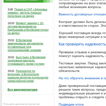
сопровождение на всех этапа
любые возникшие вопросы.
Пожар в СНТ «Здоровье
3.08
химика»: житель показал
Важность договорных отноше
пепелище на видео
Контракт должен быть деталь
Момент аварии с 10-
19.03
и ответственности сторон. Э
летним мальчиком на
Карбышева в Волжском попал
Хороший поставщик всегда гот
на видео
форс-мажорные ситуации и на
В Волжском
23.01
эвакуировали автомобили,
Как проверить надежность
оставленные под
запрещающими знаками
Проверка отзывов и рекоменд
помогут оценить надежность, 
Был пьян: в Волжском
19.01
задержали вандала,
Тестовые закупки. Перед закл
оторвавшего лапки суслику
насколько заявленные характ
обязательств.
Разошелся по
19.01
крупному: в Волгограде
накрыли крупную подпольную
На что обратить внимание в 
нарколабораторию
Даже проверенный поставщик 
решала такие вопросы, предо
Все видеорепортажи
индивидуальные решения и у
проблемы открыто и следите 
Подведем итоги
Пользуясь данным ресурсом вы