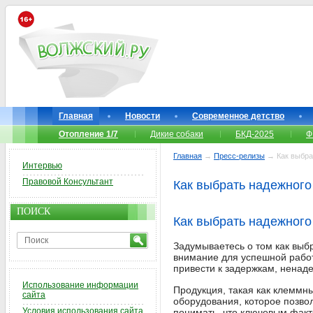
Главная
Новости
Современное детство
Отопление 1/7
Дикие собаки
БКД-2025
Ф
Главная
→
Пресс-релизы
→ Как выбра
Интервью
Правовой Консультант
Как выбрать надежного
ПОИСК
Как выбрать надежного
Задумываетесь о том как выб
внимание для успешной работ
привести к задержкам, ненад
Использование информации
Продукция, такая как клеммн
сайта
оборудования, которое позво
Условия использования сайта
понимать, что ключевым факт