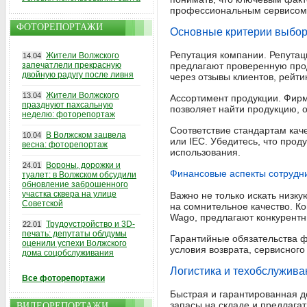
профессиональным сервисом
ФОТОРЕПОРТАЖИ
Основные критерии выбор
Репутация компании. Репутац
Жители Волжского
14.04
запечатлели прекрасную
предлагают проверенную прод
двойную радугу после ливня
через отзывы клиентов, рейти
Жители Волжского
13.04
Ассортимент продукции. Фир
празднуют пахсальную
позволяет найти продукцию,
неделю: фоторепортаж
Соответствие стандартам кач
В Волжском зацвела
10.04
или IEC. Убедитесь, что прод
весна: фоторепортаж
использования.
Вороны, дорожки и
24.01
Финансовые аспекты сотрудн
туалет: в Волжском обсудили
обновление заброшенного
участка сквера на улице
Важно не только искать низк
Советской
на сомнительное качество. К
Wago, предлагают конкурент
Трудоустройство и 3D-
22.01
печать: депутаты облдумы
Гарантийные обязательства ф
оценили успехи Волжского
условия возврата, сервисного
дома соцобслуживания
Логистика и техобслужива
Все фоторепортажи
Быстрая и гарантированная д
запасы на складе и предлага
ВИДЕОРЕПОРТАЖИ