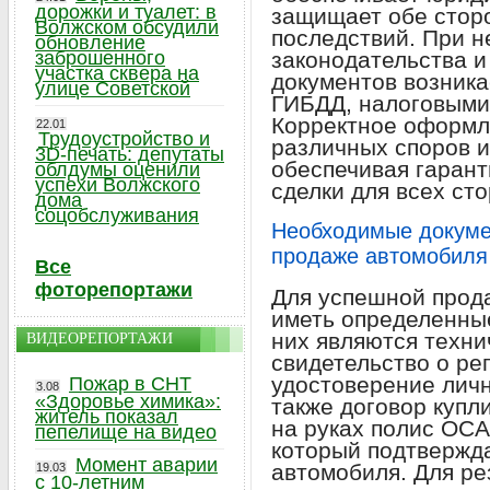
дорожки и туалет: в
защищает обе стор
Волжском обсудили
последствий. При 
обновление
заброшенного
законодательства 
участка сквера на
документов возника
улице Советской
ГИБДД, налоговыми
Корректное оформл
22.01
Трудоустройство и
различных споров и
3D-печать: депутаты
обеспечивая гарант
облдумы оценили
успехи Волжского
сделки для всех сто
дома
соцобслуживания
Необходимые докуме
продаже автомобиля
Все
фоторепортажи
Для успешной прод
иметь определенны
них являются техни
ВИДЕОРЕПОРТАЖИ
свидетельство о ре
удостоверение личн
Пожар в СНТ
3.08
«Здоровье химика»:
также договор купл
житель показал
на руках полис ОСА
пепелище на видео
который подтвержд
Момент аварии
автомобиля. Для ре
19.03
с 10-летним