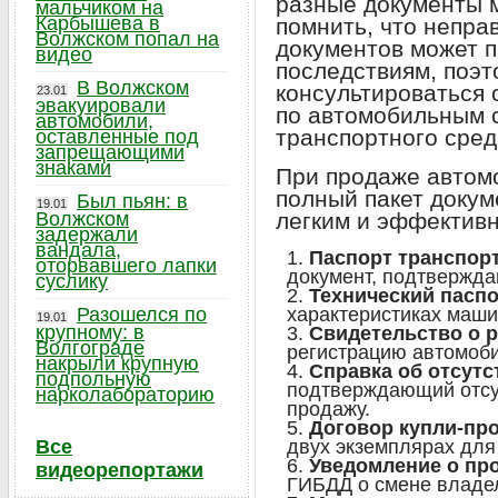
разные документы 
мальчиком на
Карбышева в
помнить, что непр
Волжском попал на
документов может п
видео
последствиям, поэт
В Волжском
консультироваться 
23.01
эвакуировали
по автомобильным 
автомобили,
транспортного сред
оставленные под
запрещающими
знаками
При продаже автом
полный пакет докум
Был пьян: в
19.01
Волжском
легким и эффектив
задержали
вандала,
Паспорт транспорт
оторвавшего лапки
документ, подтвержда
суслику
Технический пасп
Разошелся по
характеристиках маши
19.01
крупному: в
Свидетельство о 
Волгограде
регистрацию автомоби
накрыли крупную
Справка об отсут
подпольную
подтверждающий отсу
нарколабораторию
продажу.
Договор купли-пр
Все
двух экземплярах для
Уведомление о пр
видеорепортажи
ГИБДД о смене владе