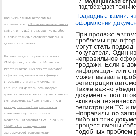
Медицинская спра
подтверждает техниче
Подводные камни: ч
Пользуясь данным ресурсом вы
оформлении докумен
соглашаетесь с
«Условиями использования
сайта»
, в т.ч. даёте разрешение на сбор,
При продаже автом
анализ и хранение своих персональных
проблемы при офор
данных, в т.ч. cookies.
могут стать подвод
покупателя. Один и
На сайте могут содержаться ссылки на
неправильное офор
СМИ, физлиц включённые Минюстом в
продажи. Если в до
Реестр иностранных средств массовой
информация или отс
может вызвать про
информации, выполняющих функции
регистрации автомо
иностранного агента
, упоминания
Также важно убедит
организаций деятельность которых
документы подгото
приостановлена в связи с осуществлением
включая технически
ими экстремистской деятельности
или
регистрации ТС и п
ликвидированных / запрещённых по
Неправильное запол
основаниям, предусмотренным
либо из этих докум
Федеральным законом от 25.07.2002 №
процесс смены собс
114-ФЗ «О противодействии
подобных проблем р
экстремистской деятельности»
.