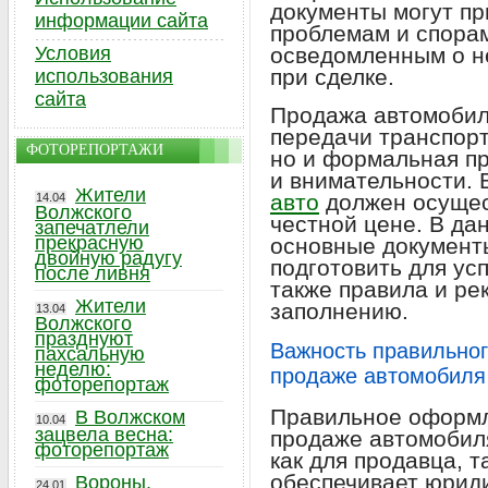
документы могут пр
информации сайта
проблемам и спорам
Условия
осведомленным о н
при сделке.
использования
сайта
Продажа автомобиля
передачи транспортн
ФОТОРЕПОРТАЖИ
но и формальная п
и внимательности.
Жители
авто
должен осущес
14.04
Волжского
честной цене. В да
запечатлели
прекрасную
основные документ
двойную радугу
подготовить для ус
после ливня
также правила и ре
Жители
заполнению.
13.04
Волжского
празднуют
Важность правильно
пахсальную
неделю:
продаже автомобиля
фоторепортаж
Правильное оформл
В Волжском
10.04
зацвела весна:
продаже автомобил
фоторепортаж
как для продавца, т
обеспечивает юриди
Вороны,
24.01