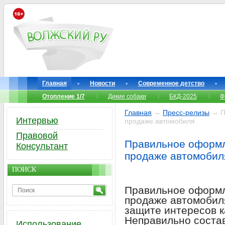
Главная
Новости
Современное детство
Отопление 1/7
Дикие собаки
БКД-2025
Ф
Главная
→
Пресс-релизы
→ П
Интервью
продаже автомобиля
Правовой
Правильное оформл
Консультант
продаже автомобил
ПОИСК
Правильное оформл
продаже автомобиля
защите интересов ка
Неправильно соста
Использование