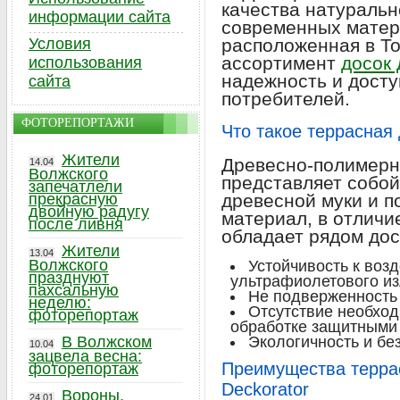
качества натуральн
информации сайта
современных матери
Условия
расположенная в То
ассортимент
досок 
использования
надежность и досту
сайта
потребителей.
ФОТОРЕПОРТАЖИ
Что такое террасная
Жители
Древесно-полимерн
14.04
Волжского
представляет собой
запечатлели
прекрасную
древесной муки и п
двойную радугу
материал, в отличи
после ливня
обладает рядом дос
Жители
13.04
Волжского
Устойчивость к воз
празднуют
ультрафиолетового из
пахсальную
Не подверженность
неделю:
Отсутствие необход
фоторепортаж
обработке защитными
В Волжском
Экологичность и бе
10.04
зацвела весна:
Преимущества террас
фоторепортаж
Deckorator
Вороны,
24.01