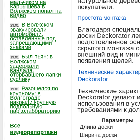
натуральное дерево
мальчиком на
покупатели.
Карбышева в
Волжском попал на
видео
Простота монтажа
В Волжском
23.01
Благодаря специал
эвакуировали
автомобили,
доски Deckorator л
оставленные под
подготовленное ос
запрещающими
знаками
скрытого монтажа о
внешний вид и мин
Был пьян: в
19.01
появления щелей.
Волжском
задержали
вандала,
Технические характе
оторвавшего лапки
Deckorator
суслику
Разошелся по
19.01
Технические характ
крупному: в
Deckorator делают 
Волгограде
накрыли крупную
использования в у
подпольную
требованиями к дол
нарколабораторию
Параметры
Все
Длина доски
видеорепортажи
Ширина доски