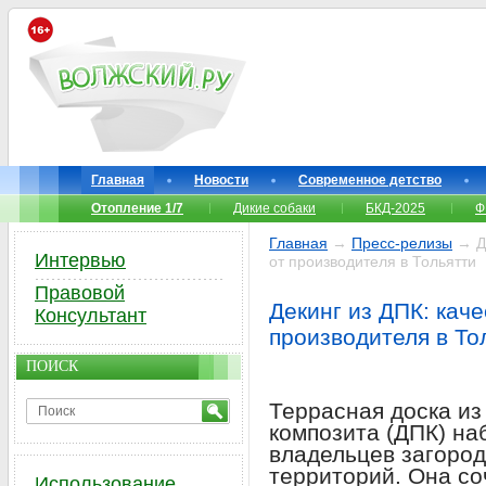
Главная
Новости
Современное детство
Отопление 1/7
Дикие собаки
БКД-2025
Ф
Главная
→
Пресс-релизы
→ Де
Интервью
от производителя в Тольятти
Правовой
Декинг из ДПК: кач
Консультант
производителя в То
ПОИСК
Террасная доска из
композита (ДПК) на
владельцев загород
территорий. Она со
Использование