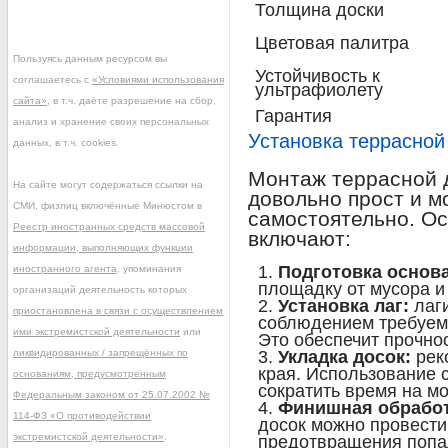
Толщина доски
Цветовая палитра
Пользуясь данным ресурсом вы
Устойчивость к
соглашаетесь с
«Условиями использования
ультрафиолету
сайта»
, в т.ч. даёте разрешение на сбор,
Гарантия
анализ и хранение своих персональных
Установка террасной
данных, в т.ч. cookies.
Монтаж террасной д
На сайте могут содержаться ссылки на
довольно прост и м
СМИ, физлиц включённые Минюстом в
самостоятельно. О
Реестр иностранных средств массовой
включают:
информации, выполняющих функции
Подготовка основ
иностранного агента
, упоминания
площадку от мусора и
организаций деятельность которых
Установка лаг:
лаги
приостановлена в связи с осуществлением
соблюдением требуемо
ими экстремистской деятельности
или
Это обеспечит прочнос
ликвидированных / запрещённых по
Укладка досок:
рек
края. Использование 
основаниям, предусмотренным
сократить время на м
Федеральным законом от 25.07.2002 №
Финишная обработ
114-ФЗ «О противодействии
досок можно провест
экстремистской деятельности»
.
предотвращения попа