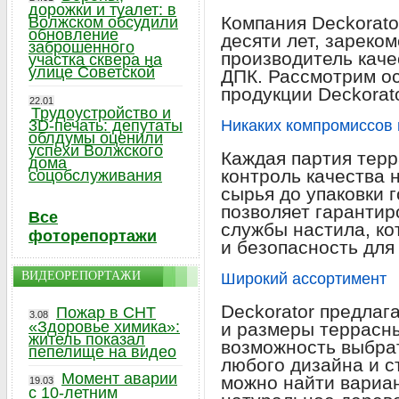
дорожки и туалет: в
Компания Deckorato
Волжском обсудили
обновление
десяти лет, зареко
заброшенного
производитель каче
участка сквера на
улице Советской
ДПК. Рассмотрим о
продукции Deckorato
22.01
Трудоустройство и
3D-печать: депутаты
Никаких компромиссов 
облдумы оценили
успехи Волжского
Каждая партия терр
дома
контроль качества 
соцобслуживания
сырья до упаковки 
позволяет гарантир
Все
службы настила, к
фоторепортажи
и безопасность для
ВИДЕОРЕПОРТАЖИ
Широкий ассортимент
Deckorator предлаг
Пожар в СНТ
3.08
«Здоровье химика»:
и размеры террасны
житель показал
возможность выбра
пепелище на видео
любого дизайна и с
Момент аварии
можно найти вариа
19.03
с 10-летним