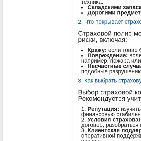
техника;
Складскими запас
Дорогими предмет
2. Что покрывает стра
Страховой полис м
риски, включая:
Кражу:
если товар 
Повреждение:
всле
например, пожара или
Несчастные случа
подобные разрушению
3. Как выбрать страхо
Выбор страховой ко
Рекомендуется учи
Репутация:
изучить
финансовую стабильн
Условия страхова
договор, разобраться 
Клиентская подде
оперативной поддержк