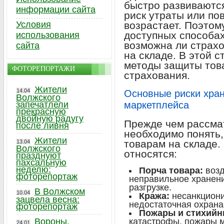
быстро развиваются
информации сайта
риск утраты или по
Условия
возрастает. Поэтом
доступных способах
использования
возможна ли страхо
сайта
на складе. В этой 
методы защиты тов
ФОТОРЕПОРТАЖИ
страхования.
Жители
14.04
Основные риски хран
Волжского
запечатлели
маркетплейса
прекрасную
двойную радугу
Прежде чем рассма
после ливня
необходимо понять,
Жители
товарам на складе.
13.04
Волжского
относятся:
празднуют
пахсальную
неделю:
Порча товара:
возд
фоторепортаж
неправильное хранени
разгрузке.
В Волжском
10.04
Кража:
несанкциони
зацвела весна:
недостаточная охрана
фоторепортаж
Пожары и стихийн
Вороны,
катастрофы, пожары м
24.01