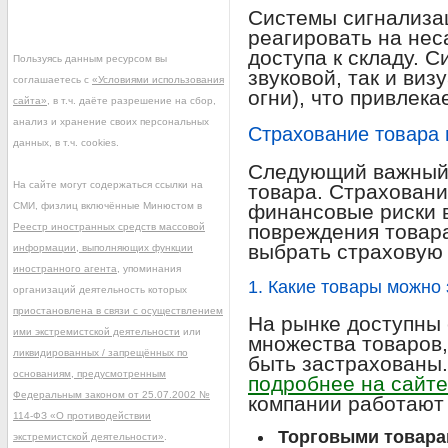
Системы сигнализа
реагировать на не
доступа к складу. 
Пользуясь данным ресурсом вы
звуковой, так и ви
соглашаетесь с
«Условиями использования
огни), что привлек
сайта»
, в т.ч. даёте разрешение на сбор,
анализ и хранение своих персональных
Страхование товара 
данных, в т.ч. cookies.
Следующий важный 
На сайте могут содержаться ссылки на
товара. Страхован
СМИ, физлиц включённые Минюстом в
финансовые риски в
повреждения товара
Реестр иностранных средств массовой
выбрать страховую 
информации, выполняющих функции
иностранного агента
, упоминания
1. Какие товары можно
организаций деятельность которых
приостановлена в связи с осуществлением
На рынке доступны
ими экстремистской деятельности
или
множества товаров,
ликвидированных / запрещённых по
быть застрахованы.
основаниям, предусмотренным
подробнее на сайте
Федеральным законом от 25.07.2002 №
компании работают 
114-ФЗ «О противодействии
Торговыми товара
экстремистской деятельности»
.