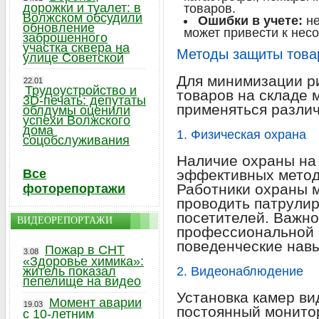
дорожки и туалет: в
товаров.
Волжском обсудили
Ошибки в учете:
не
обновление
может привести к нес
заброшенного
участка сквера на
Методы защиты това
улице Советской
Для минимизации ри
22.01
Трудоустройство и
товаров на складе 
3D-печать: депутаты
применяться разли
облдумы оценили
успехи Волжского
дома
1. Физическая охрана
соцобслуживания
Наличие охраны на 
Все
эффективных метод
Работники охраны м
фоторепортажи
проводить патрулир
посетителей. Важно
ВИДЕОРЕПОРТАЖИ
профессиональной 
поведенческие нав
Пожар в СНТ
3.08
«Здоровье химика»:
житель показал
2. Видеонаблюдение
пепелище на видео
Установка камер в
Момент аварии
19.03
постоянный монитор
с 10-летним