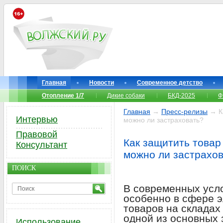
Главная
Новости
Современное детство
Отопление 1/7
Дикие собаки
БКД-2025
Ф
Главная
→
Пресс-релизы
→ Ка
Интервью
можно ли застраховать?
Правовой
Как защитить товар
Консультант
можно ли застрахо
ПОИСК
В современных усло
особенно в сфере э
товаров на складах
одной из основных 
Использование