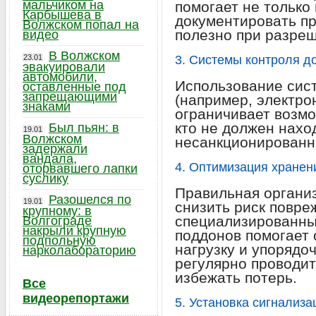
мальчиком на
помогает не только
Карбышева в
документировать пр
Волжском попал на
полезно при разреш
видео
В Волжском
23.01
3. Системы контроля д
эвакуировали
автомобили,
Использование сист
оставленные под
запрещающими
(например, электро
знаками
ограничивает возмо
кто не должен нахо
Был пьян: в
19.01
Волжском
несанкционированно
задержали
вандала,
4. Оптимизация хранен
оторвавшего лапки
суслику
Правильная органи
Разошелся по
19.01
снизить риск повре
крупному: в
специализированны
Волгограде
накрыли крупную
поддонов помогает
подпольную
нагрузку и упорядо
нарколабораторию
регулярно проводи
избежать потерь.
Все
видеорепортажи
5. Установка сигнализа