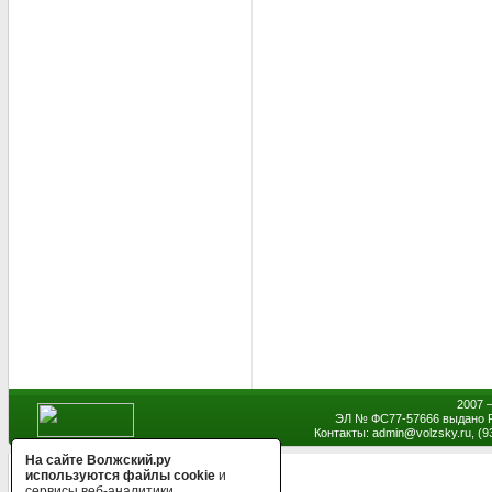
2007 
ЭЛ № ФС77-57666 выдано Р
Контакты: admin
@
volzsky.ru, (
На сайте Волжский.ру
используются файлы cookie
и
сервисы веб-аналитики