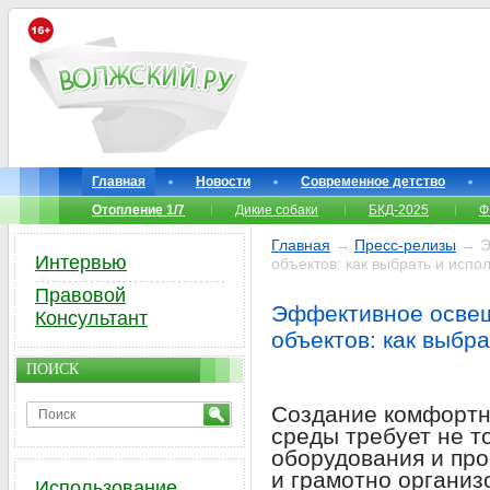
Главная
Новости
Современное детство
Отопление 1/7
Дикие собаки
БКД-2025
Ф
Главная
→
Пресс-релизы
→ Э
Интервью
объектов: как выбрать и испо
Правовой
Эффективное освещ
Консультант
объектов: как выбр
ПОИСК
Создание комфортн
среды требует не т
оборудования и пр
и грамотно организ
Использование