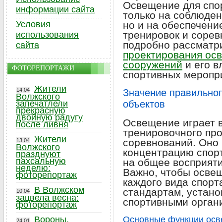
Освещение для спо
информации сайта
только на соблюден
Условия
но и на обеспечени
тренировок и сорев
использования
подробно рассматр
сайта
проектирования ос
сооружений
и его в
ФОТОРЕПОРТАЖИ
спортивных меропр
Жители
14.04
Значение правильно
Волжского
запечатлели
объектов
прекрасную
двойную радугу
Освещение играет 
после ливня
тренировочного пр
Жители
соревнований. Оно 
13.04
Волжского
концентрацию спорт
празднуют
пахсальную
на общее восприяти
неделю:
Важно, чтобы осве
фоторепортаж
каждого вида спорт
В Волжском
стандартам, устан
10.04
зацвела весна:
спортивными орган
фоторепортаж
Вороны,
Основные функции осв
24.01