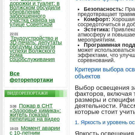
дорожки и туалет: в
Волжском обсудили
Безопасность:
Пра
обновление
предотвращает травмы
заброшенного
Комфорт:
Хорошая 
участка сквера на
улице Советской
сосредоточиться и до
Эстетика:
Привлека
атмосферу и повышает
22.01
Трудоустройство и
мероприятиям.
3D-печать: депутаты
Программная подд
облдумы оценили
может использоватьс
успехи Волжского
дома
эффектами, что улучш
соцобслуживания
соревнований.
Критерии выбора ос
Все
объектов
фоторепортажи
Выбор освещения за
факторов, включая 
ВИДЕОРЕПОРТАЖИ
размеры и специфи
деятельности. Рас
Пожар в СНТ
3.08
«Здоровье химика»:
которые стоит учит
житель показал
пепелище на видео
1. Яркость и уровень 
Момент аварии
19.03
с 10-летним
Яркость освещения 