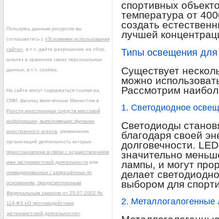
спортивных объект
температура от 400
создать естественн
Пользуясь данным ресурсом вы
лучшей концентрац
соглашаетесь с
«Условиями использования
сайта»
, в т.ч. даёте разрешение на сбор,
Типы освещения для
анализ и хранение своих персональных
Существует несколь
данных, в т.ч. cookies.
можно использовать
Рассмотрим наибол
На сайте могут содержаться ссылки на
СМИ, физлиц включённые Минюстом в
1. Светодиодное освещ
Реестр иностранных средств массовой
информации, выполняющих функции
Светодиоды станов
иностранного агента
, упоминания
благодаря своей э
организаций деятельность которых
долговечности. LE
приостановлена в связи с осуществлением
значительно меньш
лампы, и могут про
ими экстремистской деятельности
или
делает светодиодн
ликвидированных / запрещённых по
выбором для спорти
основаниям, предусмотренным
Федеральным законом от 25.07.2002 №
2. Металлогалогенные
114-ФЗ «О противодействии
экстремистской деятельности»
.