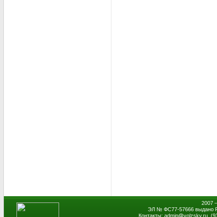
2007 
ЭЛ № ФС77-57666 выдано Р
Контакты: admin
@
volzsky.ru, (