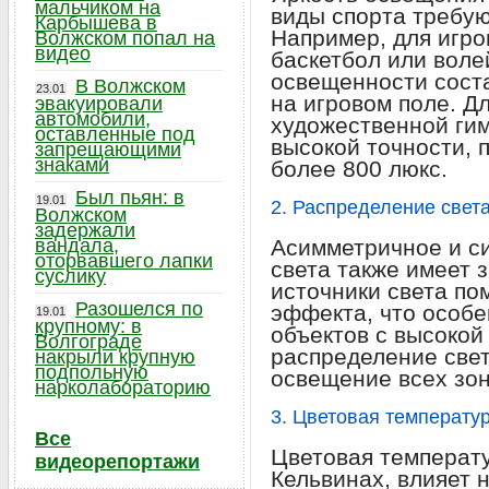
мальчиком на
виды спорта требую
Карбышева в
Например, для игро
Волжском попал на
видео
баскетбол или вол
освещенности сост
В Волжском
23.01
на игровом поле. Д
эвакуировали
автомобили,
художественной гим
оставленные под
высокой точности, 
запрещающими
знаками
более 800 люкс.
Был пьян: в
19.01
2. Распределение свет
Волжском
задержали
вандала,
Асимметричное и с
оторвавшего лапки
света также имеет 
суслику
источники света по
Разошелся по
эффекта, что особе
19.01
крупному: в
объектов с высокой
Волгограде
распределение све
накрыли крупную
подпольную
освещение всех зон
нарколабораторию
3. Цветовая температу
Все
Цветовая температ
видеорепортажи
Кельвинах, влияет 