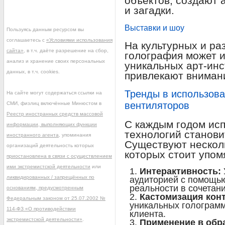
объектов, создают 
и загадки.
Выставки и шоу
Пользуясь данным ресурсом вы
соглашаетесь с
«Условиями использования
На культурных и ра
сайта»
, в т.ч. даёте разрешение на сбор,
голография может и
анализ и хранение своих персональных
уникальных арт-инс
данных, в т.ч. cookies.
привлекают внимани
Тренды в использова
На сайте могут содержаться ссылки на
вентиляторов
СМИ, физлиц включённые Минюстом в
Реестр иностранных средств массовой
С каждым годом ис
информации, выполняющих функции
технологий станови
иностранного агента
, упоминания
Существуют несколь
организаций деятельность которых
которых стоит упом
приостановлена в связи с осуществлением
ими экстремистской деятельности
или
Интерактивность:
ликвидированных / запрещённых по
аудиторией с помощь
реальности в сочетан
основаниям, предусмотренным
Кастомизация конт
Федеральным законом от 25.07.2002 №
уникальных голограмм
114-ФЗ «О противодействии
клиента.
экстремистской деятельности»
.
Применение в обр