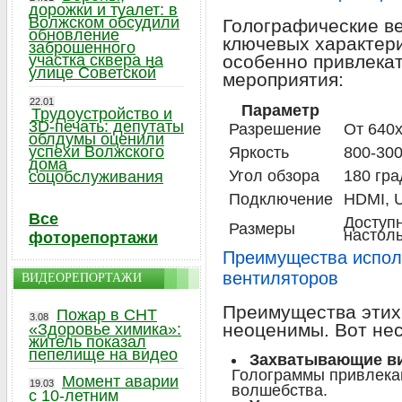
дорожки и туалет: в
Волжском обсудили
Голографические в
обновление
ключевых характери
заброшенного
участка сквера на
особенно привлека
улице Советской
мероприятия:
22.01
Параметр
Трудоустройство и
3D-печать: депутаты
Разрешение
От 640
облдумы оценили
успехи Волжского
Яркость
800-30
дома
Угол обзора
180 гра
соцобслуживания
Подключение
HDMI, U
Все
Доступн
Размеры
настол
фоторепортажи
Преимущества испол
вентиляторов
ВИДЕОРЕПОРТАЖИ
Преимущества этих
Пожар в СНТ
3.08
неоценимы. Вот не
«Здоровье химика»:
житель показал
пепелище на видео
Захватывающие в
Голограммы привлека
Момент аварии
19.03
волшебства.
с 10-летним