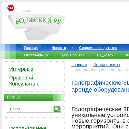
Главная
Новости
Современное детство
Отопление 1/7
Дикие собаки
БКД-2025
Ф
Главная
→
Пресс-релизы
→ Го
Интервью
в аренде оборудования для м
Правовой
Голографические 3
Консультант
аренде оборудован
ПОИСК
Голографические 3D
уникальные устройс
новые горизонты в 
мероприятий. Они 
Использование