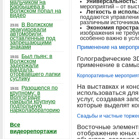
Универсальность:
мальчиком на
Карбышева в
мероприятий – от выс
Волжском попал на
Легкость в исполь
видео
поддаются управлению
различным источникам
В Волжском
23.01
Экономия простра
эвакуировали
изображения не требу
автомобили,
оставленные под
особенно важно в усл
запрещающими
знаками
Применение на меропр
Был пьян: в
19.01
Голографические 3
Волжском
применение в самы
задержали
вандала,
оторвавшего лапки
Корпоративные мероприя
суслику
На выставках и кон
Разошелся по
19.01
использоваться для
крупному: в
Волгограде
услуг, создавая за
накрыли крупную
которые выделят ко
подпольную
нарколабораторию
Свадьбы и частные торже
Все
Восточные элементы
видеорепортажи
отображение юных 