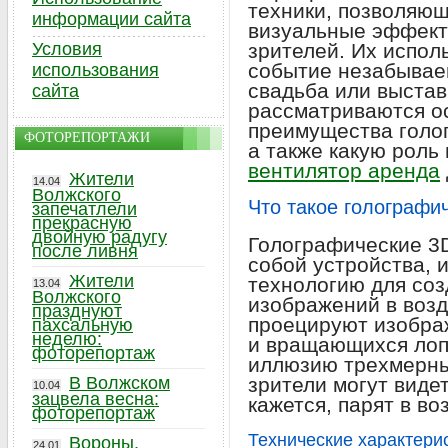
техники, позволяю
информации сайта
визуальные эффект
Условия
зрителей. Их испол
событие незабываем
использования
свадьба или выстав
сайта
рассматриваются о
преимущества голо
ФОТОРЕПОРТАЖИ
а также какую роль
вентилятор аренда
Жители
14.04
Волжского
Что такое голографи
запечатлели
прекрасную
двойную радугу
Голографические 3
после ливня
собой устройства,
Жители
технологию для соз
13.04
Волжского
изображений в возд
празднуют
проецируют изобра
пахсальную
неделю:
и вращающихся лоп
фоторепортаж
иллюзию трехмерны
В Волжском
зрители могут виде
10.04
зацвела весна:
кажется, парят в во
фоторепортаж
Технические характери
Вороны,
24.01