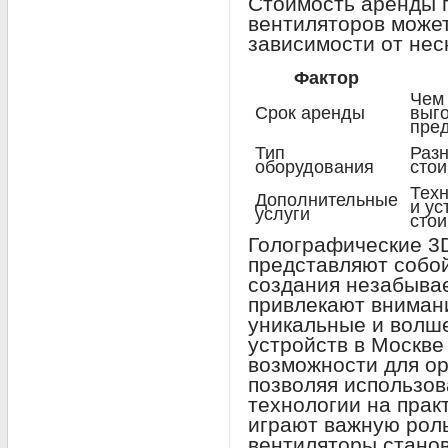
Стоимость аренды 
вентиляторов может
зависимости от нес
Фактор
Чем 
Срок аренды
выго
пре
Тип
Раз
оборудования
стои
Техн
Дополнительные
и ус
услуги
стои
Голографические 3
представляют собо
создания незабыва
привлекают внимани
уникальные и волш
устройств в Москве
возможности для ор
позволяя использо
технологии на практ
играют важную рол
вентиляторы стано