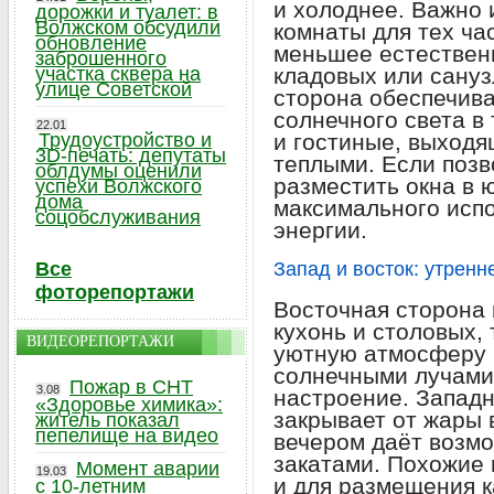
и холоднее. Важно 
дорожки и туалет: в
Волжском обсудили
комнаты для тех ча
обновление
меньшее естествен
заброшенного
участка сквера на
кладовых или сануз
улице Советской
сторона обеспечив
солнечного света в
22.01
Трудоустройство и
и гостиные, выходя
3D-печать: депутаты
теплыми. Если позв
облдумы оценили
разместить окна в 
успехи Волжского
дома
максимального исп
соцобслуживания
энергии.
Все
Запад и восток: утренн
фоторепортажи
Восточная сторона
кухонь и столовых, 
ВИДЕОРЕПОРТАЖИ
уютную атмосферу 
солнечными лучами,
Пожар в СНТ
3.08
настроение. Западн
«Здоровье химика»:
закрывает от жары 
житель показал
пепелище на видео
вечером даёт возм
закатами. Похожие
Момент аварии
19.03
и для размещения к
с 10-летним