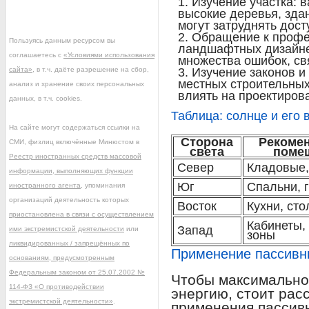
Изучение участка: в
высокие деревья, зда
могут затруднять дост
Обращение к профес
Пользуясь данным ресурсом вы
ландшафтных дизайне
соглашаетесь с
«Условиями использования
множества ошибок, св
сайта»
, в т.ч. даёте разрешение на сбор,
Изучение законов и
местных строительных
анализ и хранение своих персональных
влиять на проектиров
данных, в т.ч. cookies.
Таблица: солнце и его
На сайте могут содержаться ссылки на
Сторона
Рекоме
СМИ, физлиц включённые Минюстом в
света
поме
Реестр иностранных средств массовой
Север
Кладовые,
информации, выполняющих функции
Юг
Спальни, 
иностранного агента
, упоминания
организаций деятельность которых
Восток
Кухни, ст
приостановлена в связи с осуществлением
Кабинеты,
Запад
ими экстремистской деятельности
или
зоны
ликвидированных / запрещённых по
Применение пассивн
основаниям, предусмотренным
Федеральным законом от 25.07.2002 №
Чтобы максимально
114-ФЗ «О противодействии
энергию, стоит рас
экстремистской деятельности»
.
применения пассив