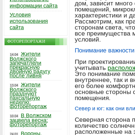
дом, зависит много
информации сайта
помещений, микрок
Условия
характеристики и д
Рассмотрим, как пр
использования
сторонам света, чт
сайта
все преимущества 
условий.
ФОТОРЕПОРТАЖИ
Понимание важности
Жители
14.04
Волжского
При проектировании
запечатлели
прекрасную
учитывать
располож
двойную радугу
Это понимание пом
после ливня
внутреннее, так и 
Жители
его более комфорт
13.04
Волжского
основные стороны с
празднуют
помещения.
пахсальную
неделю:
фоторепортаж
Север и юг: как они в
В Волжском
10.04
Северная сторона 
зацвела весна:
фоторепортаж
количество солнечн
расположенные на 
Вороны,
24.01