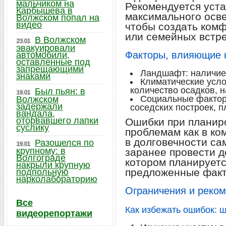
мальчиком на
Рекомендуется уста
Карбышева в
максимального осве
Волжском попал на
видео
чтобы создать ком
или семейных встре
В Волжском
23.01
эвакуировали
Факторы, влияющие 
автомобили,
оставленные под
запрещающими
Ландшафт: наличие 
знаками
Климатические усло
количество осадков, 
Был пьян: в
19.01
Социальные фактор
Волжском
задержали
соседских построек, 
вандала,
оторвавшего лапки
Ошибки при планиро
суслику
проблемам как в ко
в долговечности са
Разошелся по
19.01
крупному: в
заранее провести д
Волгограде
котором планируетс
накрыли крупную
предложенные факт
подпольную
нарколабораторию
Ограничения и реком
Все
Как избежать ошибок: 
видеорепортажи