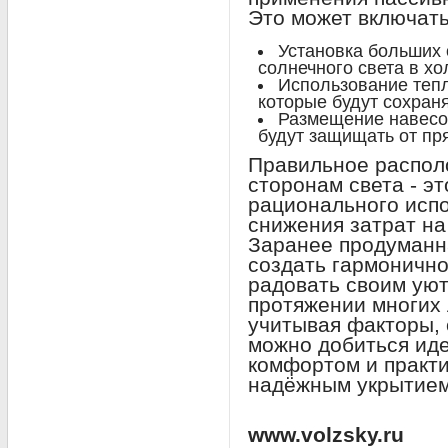
Это может включат
Установка больших 
солнечного света в х
Использование теп
которые будут сохраня
Размещение навесов
будут защищать от пр
Правильное распол
сторонам света - э
рационального испо
снижения затрат на
Заранее продуманн
создать гармонично
радовать своим ую
протяжении многих 
учитывая факторы, 
можно добиться ид
комфортом и практи
надёжным укрытием
www.volzsky.ru