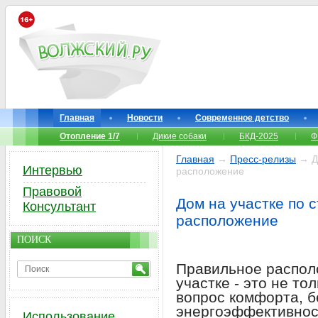
Главная
Новости
Современное детство
Отопление 1/7
Дикие собаки
БКД-2025
Ф
Главная
→
Пресс-релизы
→ До
Интервью
расположение
Правовой
Дом на участке по 
Консультант
расположение
ПОИСК
Правильное распол
участке - это не то
вопрос комфорта, б
энергоэффективности
Использование