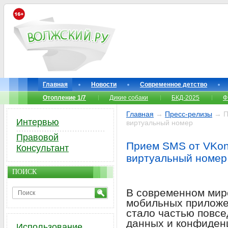
Главная
Новости
Современное детство
Отопление 1/7
Дикие собаки
БКД-2025
Ф
Главная
→
Пресс-релизы
→ Пр
Интервью
виртуальный номер
Правовой
Прием SMS от VKon
Консультант
виртуальный номер
ПОИСК
В современном мире
мобильных приложе
стало частью повсе
данных и конфиден
Использование