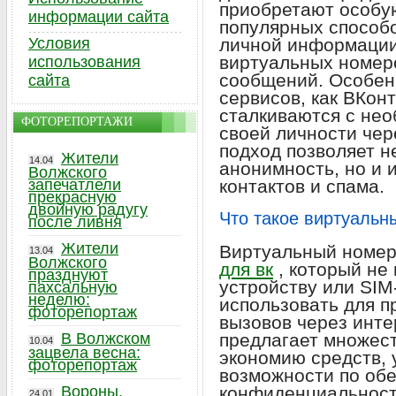
приобретают особу
информации сайта
популярных способо
Условия
личной информации
виртуальных номеро
использования
сообщений. Особенн
сайта
сервисов, как ВКонт
сталкиваются с не
ФОТОРЕПОРТАЖИ
своей личности чер
подход позволяет н
Жители
14.04
анонимность, но и 
Волжского
запечатлели
контактов и спама.
прекрасную
двойную радугу
Что такое виртуальн
после ливня
Жители
Виртуальный номе
13.04
Волжского
для вк
, который не
празднуют
устройству или SIM
пахсальную
неделю:
использовать для 
фоторепортаж
вызовов через инте
В Волжском
предлагает множес
10.04
зацвела весна:
экономию средств, 
фоторепортаж
возможности по об
Вороны,
конфиденциальност
24.01