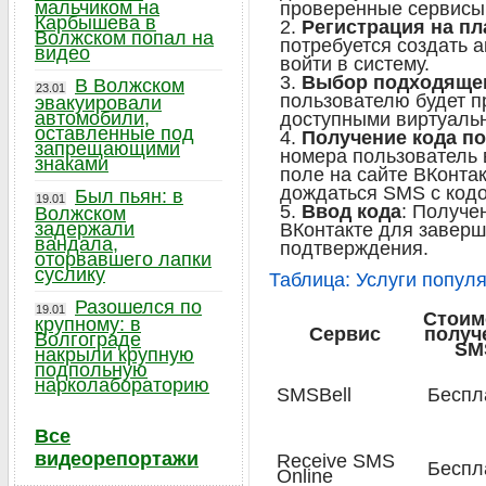
мальчиком на
проверенные сервисы,
Карбышева в
Регистрация на п
Волжском попал на
потребуется создать а
видео
войти в систему.
Выбор подходяще
В Волжском
23.01
пользователю будет п
эвакуировали
автомобили,
доступными виртуаль
оставленные под
Получение кода п
запрещающими
номера пользователь 
знаками
поле на сайте ВКонта
дождаться SMS с код
Был пьян: в
19.01
Ввод кода
: Получе
Волжском
задержали
ВКонтакте для заверш
вандала,
подтверждения.
оторвавшего лапки
суслику
Таблица: Услуги попул
Разошелся по
19.01
Стоим
крупному: в
Сервис
получ
Волгограде
SM
накрыли крупную
подпольную
нарколабораторию
SMSBell
Беспл
Все
видеорепортажи
Receive SMS
Беспл
Online