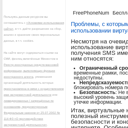
FreePhoneNum
Беспл
Пользуясь данным ресурсом вы
Проблемы, с которым
соглашаетесь с
«Условиями использования
сайта»
, в т.ч. даёте разрешение на сбор,
использовании вирт
анализ и хранение своих персональных
Несмотря на очеви
данных, в т.ч. cookies.
использование вир
получения SMS имее
На сайте могут содержаться ссылки на
ним относятся:
СМИ, физлиц включённые Минюстом в
Реестр иностранных средств массовой
Ограниченный сро
информации, выполняющих функции
временные рамки, пос
недоступны.
иностранного агента
, упоминания
Непредсказуемост
организаций деятельность которых
блокировать номера п
приостановлена в связи с осуществлением
Безопасность
: Не
ими экстремистской деятельности
или
высокий уровень защи
ликвидированных / запрещённых по
утечке информации.
основаниям, предусмотренным
Итак, виртуальные
Федеральным законом от 25.07.2002 №
полезный инструме
114-ФЗ «О противодействии
безопасности и ко
экстремистской деятельности»
.
интернете. Особенн