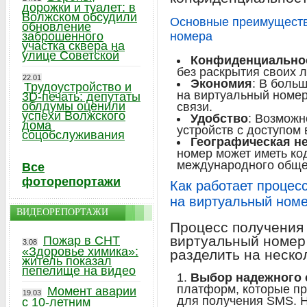
дорожки и туалет: в
Волжском обсудили
Основные преимуществ
обновление
заброшенного
номера
участка сквера на
улице Советской
Конфиденциально
без раскрытия своих 
22.01
Экономия
: В боль
Трудоустройство и
на виртуальный номер
3D-печать: депутаты
облдумы оценили
связи.
успехи Волжского
Удобство
: Возможн
дома
устройств с доступом 
соцобслуживания
Географическая н
номер может иметь код
международного обще
Все
фоторепортажи
Как работает процес
на виртуальный ном
ВИДЕОРЕПОРТАЖИ
Процесс получения
виртуальный номер 
Пожар в СНТ
3.08
«Здоровье химика»:
разделить на неско
житель показал
пепелище на видео
Выбор надежного 
платформ, которые п
Момент аварии
19.03
для получения SMS. 
с 10-летним