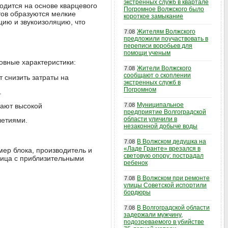
экстренных служб в квартале
дится на основе кварцевого
Погромное Волжского было
тов образуются мелкие
короткое замыкание
цию и звукоизоляцию, что
Жителям Волжского
7.08
предложили поучаствовать в
переписи воробьев для
помощи ученым
новные характеристики:
Жители Волжского
7.08
сообщают о скоплении
т снизить затраты на
экстренных служб в
Погромном
.
Муниципальное
дают высокой
7.08
предприятие Волгоградской
области уличили в
летиями.
незаконной добыче воды
В Волжском дедушка на
7.08
«Ладе Гранте» врезался в
мер блока, производитель и
световую опору: пострадал
лица с приблизительными
ребенок
В Волжском при ремонте
7.08
улицы Советской испортили
бордюры
В Волгоградской области
7.08
задержали мужчину,
подозреваемого в убийстве