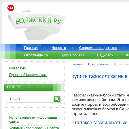
Главная
Новости
Современное детство
Отопление 1/7
Дикие собаки
БКД-2025
Ф
Главная
→
Пресс-релизы
→ Купить га
Интервью
Правовой Консультант
Купить газосиликатные
ПОИСК
Газосиликатные блоки стали 
химическим свойствам. Эти ст
архитекторов, и востребован
газосиликатных блоков в Сан
строительстве.
Использование информации
сайта
Что такое газосиликатные
Условия использования сайта