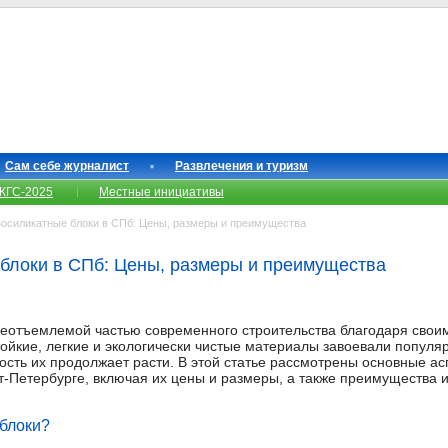
Сам себе журналист
Развлечения и туризм
КГС-2025
Местные инициативы
зосиликатные блоки в СПб: Цены, размеры и преимущества
 блоки в СПб: Цены, размеры и преимущества
неотъемлемой частью современного строительства благодаря свои
ойкие, легкие и экологически чистые материалы завоевали популя
ность их продолжает расти. В этой статье рассмотрены основные а
кт-Петербурге, включая их цены и размеры, а также преимущества 
 блоки?