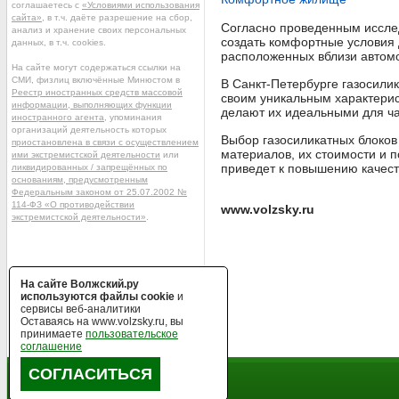
соглашаетесь с
«Условиями использования
сайта»
, в т.ч. даёте разрешение на сбор,
Согласно проведенным исслед
анализ и хранение своих персональных
создать комфортные условия 
данных, в т.ч. cookies.
расположенных вблизи автомо
На сайте могут содержаться ссылки на
СМИ, физлиц включённые Минюстом в
В Санкт-Петербурге газосили
Реестр иностранных средств массовой
своим уникальным характерис
информации, выполняющих функции
делают их идеальными для ча
иностранного агента
, упоминания
организаций деятельность которых
Выбор газосиликатных блоков
приостановлена в связи с осуществлением
материалов, их стоимости и п
ими экстремистской деятельности
или
приведет к повышению качеств
ликвидированных / запрещённых по
основаниям, предусмотренным
Федеральным законом от 25.07.2002 №
114-ФЗ «О противодействии
www.volzsky.ru
экстремистской деятельности»
.
На сайте Волжский.ру
используются файлы cookie
и
сервисы веб-аналитики
Оставаясь на www.volzsky.ru, вы
принимаете
пользовательское
соглашение
СОГЛАСИТЬСЯ