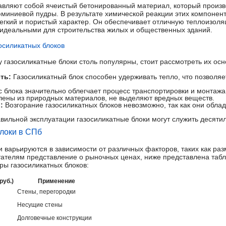
вляют собой ячеистый бетонированный материал, который произво
люминиевой пудры. В результате химической реакции этих компонен
легкий и пористый характер. Он обеспечивает отличную теплоизоля
 идеальными для строительства жилых и общественных зданий.
осиликатных блоков
у газосиликатные блоки столь популярны, стоит рассмотреть их ос
ть:
Газосиликатный блок способен удерживать тепло, что позволяе
блока значительно облегчает процесс транспортировки и монтажа
лены из природных материалов, не выделяют вредных веществ.
:
Возгорание газосиликатных блоков невозможно, так как они обла
вильной эксплуатации газосиликатные блоки могут служить десяти
локи в СПб
 варьируются в зависимости от различных факторов, таких как раз
итателям представление о рыночных ценах, ниже представлена таб
ы газосиликатных блоков:
руб.)
Применение
Стены, перегородки
Несущие стены
Долговечные конструкции