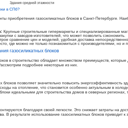
Здания средней этажности
оки в СПб?
ты приобретения газосиликатных блоков в Санкт-Петербурге. На
:
Крупные строительные гипермаркеты и специализированные маг
купки с заводов-изготовителей, что может позволить сэкономить.
рое сравнение цен и моделей, удобная доставка непосредственно 
сто, где можно не только познакомиться с производителями, но и 
ния газосиликатных блоков
оков в строительство обладает множеством преимуществ, которые
ассмотрим подробнее некоторые из них.
х блоков позволяет значительно повысить энергоэффективность зд
сходы на отопление, что становится особенно актуальным в холод
блоки идеальными для строительства домов в северных регионах, т
онтируются благодаря своей легкости. Это снижает затраты на дост
тва. В результате использование газосиликатных блоков приводит 