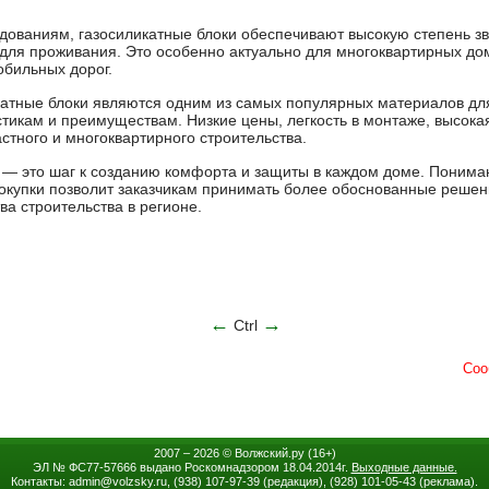
ованиям, газосиликатные блоки обеспечивают высокую степень зв
для проживания. Это особенно актуально для многоквартирных дом
бильных дорог.
катные блоки являются одним из самых популярных материалов дл
тикам и преимуществам. Низкие цены, легкость в монтаже, высокая
стного и многоквартирного строительства.
 — это шаг к созданию комфорта и защиты в каждом доме. Понима
окупки позволит заказчикам принимать более обоснованные решения
а строительства в регионе.
←
→
Ctrl
2007 – 2026 ©
Волжский.ру
(16+)
ЭЛ № ФС77-57666 выдано Роскомнадзором 18.04.2014г.
Выходные данные.
Контакты: admin
@
volzsky.ru, (938) 107-97-39 (редакция), (928) 101-05-43 (реклама).