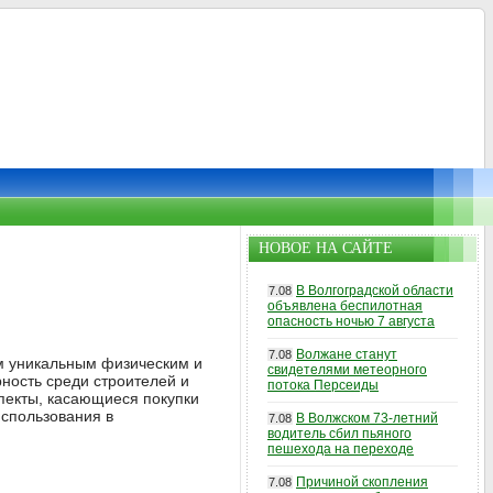
НОВОЕ НА САЙТЕ
В Волгоградской области
7.08
объявлена беспилотная
опасность ночью 7 августа
Волжане станут
7.08
м уникальным физическим и
свидетелями метеорного
рность среди строителей и
потока Персеиды
спекты, касающиеся покупки
использования в
В Волжском 73-летний
7.08
водитель сбил пьяного
пешехода на переходе
Причиной скопления
7.08