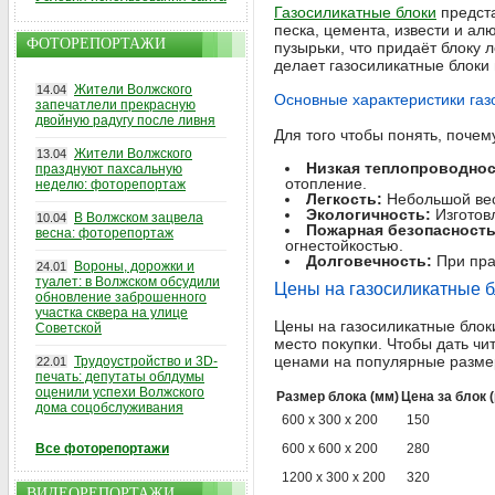
Газосиликатные блоки
предста
песка, цемента, извести и а
ФОТОРЕПОРТАЖИ
пузырьки, что придаёт блоку 
делает газосиликатные блоки
Жители Волжского
14.04
Основные характеристики газ
запечатлели прекрасную
двойную радугу после ливня
Для того чтобы понять, почем
Жители Волжского
13.04
Низкая теплопроводнос
празднуют пахсальную
отопление.
неделю: фоторепортаж
Легкость:
Небольшой вес 
Экологичность:
Изготов
В Волжском зацвела
10.04
Пожарная безопасность
весна: фоторепортаж
огнестойкостью.
Долговечность:
При пра
Вороны, дорожки и
24.01
туалет: в Волжском обсудили
Цены на газосиликатные б
обновление заброшенного
участка сквера на улице
Цены на газосиликатные блоки
Советской
место покупки. Чтобы дать ч
ценами на популярные размер
Трудоустройство и 3D-
22.01
печать: депутаты облдумы
оценили успехи Волжского
Размер блока (мм)
Цена за блок (
дома соцобслуживания
600 x 300 x 200
150
Все фоторепортажи
600 x 600 x 200
280
1200 x 300 x 200
320
ВИДЕОРЕПОРТАЖИ