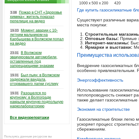
1000 x 500 x 200
420
Где купить газосиликатные бл
Пожар в СНТ «Здоровье
3.08
химика»: житель показал
Существуют различные вариан
пепелище на видео
места покупки:
Момент аварии с 10-
19.03
Строительные магазины
летним мальчиком на
Оптовые базы:
Прямые за
Карбышева в Волжском попал
Интернет-магазины:
Быст
на видео
Ярмарки и выставки:
Ме
В Волжском
23.01
Преимущества использова
эвакуировали автомобили,
оставленные под
Внедрение газосиликатных бл
запрещающими знаками
особенно привлекательным. Р
Был пьян: в Волжском
19.01
задержали вандала,
Энергоэффективность
оторвавшего лапки суслику
Использование газосиликатны
Разошелся по
19.01
теплопроводность снижает ра
крупному: в Волгограде
также делает газосиликатные 
накрыли крупную подпольную
нарколабораторию
Экономия на строительстве
Все видеорепортажи
Газосиликатные блоки легко м
ускоряет процесс строительс
сбережениям.
Пользуясь данным ресурсом вы
Комфортное жилище