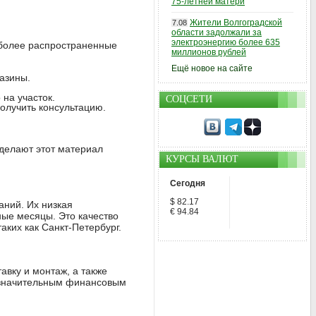
75-летней матери
Жители Волгоградской
7.08
области задолжали за
электроэнергию более 635
иболее распространенные
миллионов рублей
Ещё новое на сайте
азины.
на участок.
СОЦСЕТИ
получить консультацию.
 делают этот материал
КУРСЫ ВАЛЮТ
Сегодня
$ 82.17
аний. Их низкая
€ 94.84
ные месяцы. Это качество
аких как Санкт-Петербург.
авку и монтаж, а также
к значительным финансовым