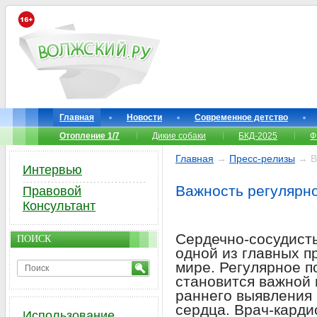
Главная
Новости
Современное детство
Отопление 1/7
Дикие собаки
БКД-2025
Ф
Главная
→
Пресс-релизы
→ Ва
Интервью
Важность регулярн
Правовой
Консультант
Сердечно-сосудист
ПОИСК
одной из главных п
мире. Регулярное 
становится важной
раннего выявления
сердца. Врач-кард
Использование