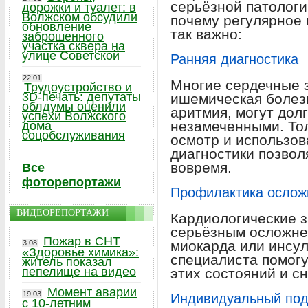
серьёзной патологи
дорожки и туалет: в
Волжском обсудили
почему регулярное
обновление
так важно:
заброшенного
участка сквера на
улице Советской
Ранняя диагностика
22.01
Многие сердечные з
Трудоустройство и
3D-печать: депутаты
ишемическая болезн
облдумы оценили
аритмия, могут дол
успехи Волжского
незамеченными. То
дома
соцобслуживания
осмотр и использо
диагностики позвол
вовремя.
Все
фоторепортажи
Профилактика ослож
ВИДЕОРЕПОРТАЖИ
Кардиологические з
серьёзным осложнен
Пожар в СНТ
миокарда или инсул
3.08
«Здоровье химика»:
специалиста помогу
житель показал
пепелище на видео
этих состояний и сн
Момент аварии
19.03
Индивидуальный по
с 10-летним