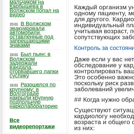
мальчиком на
Карбышева в
Каждый организм ун
Волжском попал на
одному пациенту, 
видео
для другого. Карди
В Волжском
индивидуальный пл
23.01
эвакуировали
учитывая возраст, 
автомобили,
сопутствующих заб
оставленные под
запрещающими
знаками
Контроль за состоян
Был пьян: в
19.01
Даже если у вас не
Волжском
задержали
обследование у ка
вандала,
контролировать ваш
оторвавшего лапки
суслику
Это особенно важно
поскольку риск раз
Разошелся по
19.01
заболеваний увелич
крупному: в
Волгограде
накрыли крупную
## Когда нужно обр
подпольную
нарколабораторию
Существуют ситуаци
кардиологу необход
Все
возраста и общего 
видеорепортажи
из них: