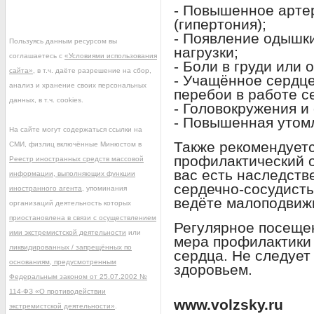
- Повышенное арте
(гипертония);
- Появление одышки
Пользуясь данным ресурсом вы
нагрузки;
соглашаетесь с
«Условиями использования
- Боли в груди или
сайта»
, в т.ч. даёте разрешение на сбор,
- Учащённое сердце
анализ и хранение своих персональных
перебои в работе с
данных, в т.ч. cookies.
- Головокружения и
- Повышенная утомл
На сайте могут содержаться ссылки на
Также рекомендуетс
СМИ, физлиц включённые Минюстом в
профилактический о
Реестр иностранных средств массовой
вас есть наследств
информации, выполняющих функции
сердечно-сосудист
иностранного агента
, упоминания
ведёте малоподвиж
организаций деятельность которых
приостановлена в связи с осуществлением
Регулярное посеще
ими экстремистской деятельности
или
мера профилактики
ликвидированных / запрещённых по
сердца. Не следует
основаниям, предусмотренным
здоровьем.
Федеральным законом от 25.07.2002 №
114-ФЗ «О противодействии
www.volzsky.ru
экстремистской деятельности»
.