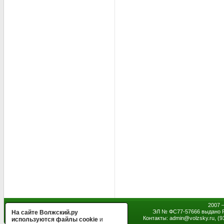
2007 
ЭЛ № ФС77-57666 выдано Р
На сайте Волжский.ру
Контакты: admin
@
volzsky.ru, (
используются файлы cookie
и