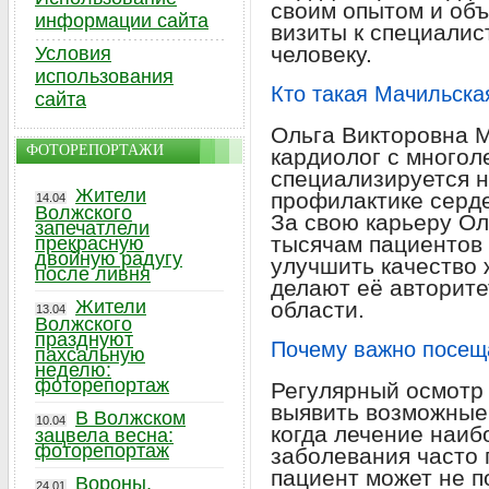
своим опытом и объ
информации сайта
визиты к специали
человеку.
Условия
использования
Кто такая Мачильска
сайта
Ольга Викторовна 
ФОТОРЕПОРТАЖИ
кардиолог с многол
специализируется н
Жители
профилактике серд
14.04
Волжского
За свою карьеру Ол
запечатлели
тысячам пациентов 
прекрасную
двойную радугу
улучшить качество 
после ливня
делают её авторит
Жители
области.
13.04
Волжского
празднуют
Почему важно посещ
пахсальную
неделю:
фоторепортаж
Регулярный осмотр 
выявить возможные
В Волжском
10.04
когда лечение наи
зацвела весна:
фоторепортаж
заболевания часто 
пациент может не п
Вороны,
24.01