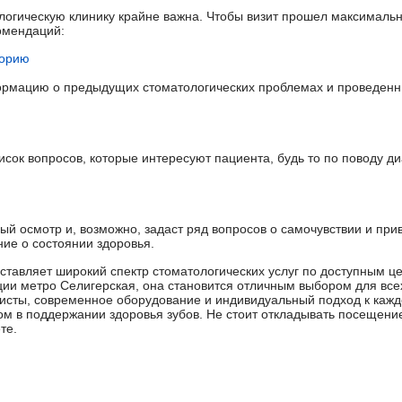
тологическую клинику крайне важна. Чтобы визит прошел максималь
комендаций:
торию
ормацию о предыдущих стоматологических проблемах и проведенн
исок вопросов, которые интересуют пациента, будь то по поводу ди
ый осмотр и, возможно, задаст ряд вопросов о самочувствии и при
ние о состоянии здоровья.
тавляет широкий спектр стоматологических услуг по доступным ц
ии метро Селигерская, она становится отличным выбором для всех
сты, современное оборудование и индивидуальный подход к кажд
 в поддержании здоровья зубов. Не стоит откладывать посещение
те.