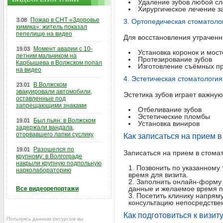
Удаление зубов любой с
Хирургическое лечение з
Пожар в СНТ «Здоровье
3.08
3. Ортопедическая стоматоло
химика»: житель показал
пепелище на видео
Для восстановления утраченн
Момент аварии с 10-
19.03
Установка коронок и мост
летним мальчиком на
Протезирование зубов
Карбышева в Волжском попал
Изготовление съёмных п
на видео
4. Эстетическая стоматология
В Волжском
23.01
эвакуировали автомобили,
Эстетика зубов играет важну
оставленные под
запрещающими знаками
Отбеливание зубов
Эстетические пломбы
Был пьян: в Волжском
19.01
Установка виниров
задержали вандала,
оторвавшего лапки суслику
Как записаться на прием 
Разошелся по
19.01
Записаться на прием в стома
крупному: в Волгограде
накрыли крупную подпольную
Позвонить по указанному 
нарколабораторию
время для визита.
Заполнить онлайн-форму з
данные и желаемое время 
Все видеорепортажи
Посетить клинику напряму
консультацию непосредствен
Как подготовиться к визит
Пользуясь данным ресурсом вы