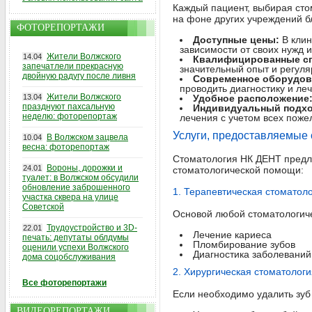
Каждый пациент, выбирая ст
на фоне других учреждений б
ФОТОРЕПОРТАЖИ
Доступные цены:
В клин
зависимости от своих нужд 
Жители Волжского
14.04
Квалифицированные с
запечатлели прекрасную
значительный опыт и регу
двойную радугу после ливня
Современное оборудов
проводить диагностику и ле
Жители Волжского
13.04
Удобное расположение
празднуют пахсальную
Индивидуальный подхо
неделю: фоторепортаж
лечения с учетом всех поже
Услуги, предоставляемые
В Волжском зацвела
10.04
весна: фоторепортаж
Стоматология НК ДЕНТ предла
Вороны, дорожки и
24.01
стоматологической помощи:
туалет: в Волжском обсудили
обновление заброшенного
1. Терапевтическая стоматол
участка сквера на улице
Советской
Основой любой стоматологич
Трудоустройство и 3D-
22.01
Лечение кариеса
печать: депутаты облдумы
Пломбирование зубов
оценили успехи Волжского
Диагностика заболеваний
дома соцобслуживания
2. Хирургическая стоматологи
Все фоторепортажи
Если необходимо удалить зуб
ВИДЕОРЕПОРТАЖИ