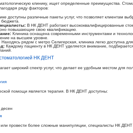
оматологическую клинику, ищет определенные преимущества. Стом
лагодаря ряду факторов:
ике доступны различные пакеты услуг, что позволяет клиентам выб
и бюджета.
пециалисты:
В НК ДЕНТ работают высококвалифицированные сто
лярно повышающие свою квалификацию.
ание:
Клиника оснащена современными инструментами и технолог
чение на высшем уровне.
:
Находясь рядом с метро Селигерская, клиника легко доступна для 
д:
Каждому пациенту в НК ДЕНТ уделяется внимание, подбираетс
ланий.
 стоматологией НК ДЕНТ
гает широкий спектр услуг, что делает ее удобным местом для по
огия
еской помощи является терапия. В НК ДЕНТ доступны:
 десен
я
 или провести более сложные манипуляции, специалисты НК ДЕНТ