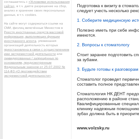
соглашаетесь с
«Условиями использования
Подготовка к визиту в стома
сайта»
, в т.ч. даёте разрешение на сбор,
следует учесть несколько ре
анализ и хранение своих персональных
данных, в т.ч. cookies.
1. Соберите медицинскую ис
На сайте могут содержаться ссылки на
СМИ, физлиц включённые Минюстом в
Полезно иметь при себе инф
Реестр иностранных средств массовой
имеются.
информации, выполняющих функции
иностранного агента
, упоминания
2. Вопросы к стоматологу
организаций деятельность которых
приостановлена в связи с осуществлением
ими экстремистской деятельности
или
Стоит заранее подготовить сп
ликвидированных / запрещённых по
за зубами.
основаниям, предусмотренным
Федеральным законом от 25.07.2002 №
3. Будьте готовы к разговорам
114-ФЗ «О противодействии
экстремистской деятельности»
.
Стоматолог проведет первичн
составить полное представле
Стоматология НК ДЕНТ предос
расположению в районе станц
Квалифицированные специали
клинику надежным помощником
зубах должна быть в приорите
www.volzsky.ru