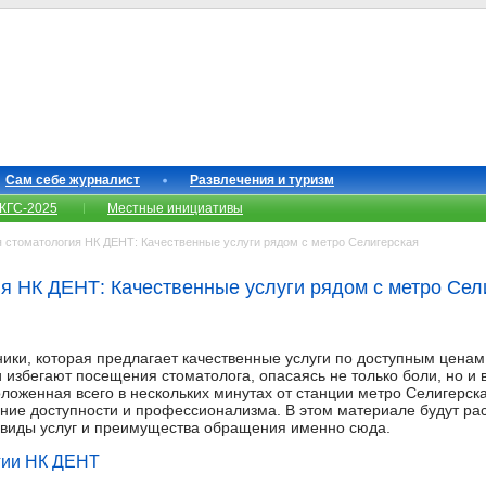
Сам себе журналист
Развлечения и туризм
КГС-2025
Местные инициативы
 стоматология НК ДЕНТ: Качественные услуги рядом с метро Селигерская
я НК ДЕНТ: Качественные услуги рядом с метро Сел
ники, которая предлагает качественные услуги по доступным цена
избегают посещения стоматолога, опасаясь не только боли, но и в
оложенная всего в нескольких минутах от станции метро Селигерск
ние доступности и профессионализма. В этом материале будут р
 виды услуг и преимущества обращения именно сюда.
гии НК ДЕНТ