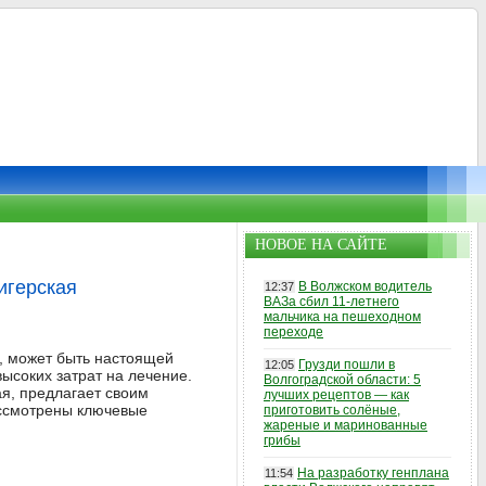
НОВОЕ НА САЙТЕ
игерская
В Волжском водитель
12:37
ВАЗа сбил 11-летнего
мальчика на пешеходном
переходе
м, может быть настоящей
Грузди пошли в
12:05
ысоких затрат на лечение.
Волгоградской области: 5
ая, предлагает своим
лучших рецептов — как
ассмотрены ключевые
приготовить солёные,
жареные и маринованные
грибы
На разработку генплана
11:54