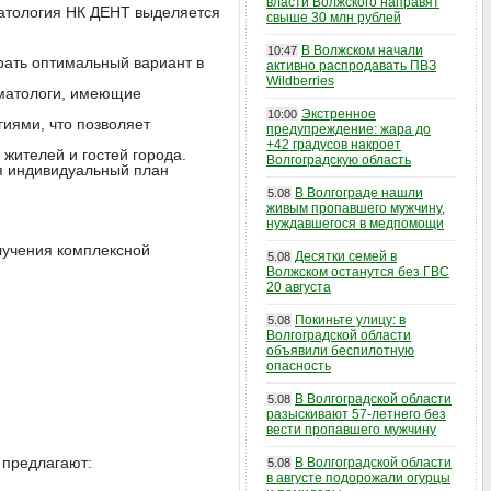
власти Волжского направят
атология НК ДЕНТ выделяется
свыше 30 млн рублей
В Волжском начали
10:47
рать оптимальный вариант в
активно распродавать ПВЗ
Wildberries
матологи, имеющие
Экстренное
10:00
иями, что позволяет
предупреждение: жара до
+42 градусов накроет
жителей и гостей города.
Волгоградскую область
я индивидуальный план
В Волгограде нашли
5.08
живым пропавшего мужчину,
нуждавшегося в медпомощи
лучения комплексной
Десятки семей в
5.08
Волжском останутся без ГВС
20 августа
Покиньте улицу: в
5.08
Волгоградской области
объявили беспилотную
опасность
В Волгоградской области
5.08
разыскивают 57-летнего без
вести пропавшего мужчину
 предлагают:
В Волгоградской области
5.08
в августе подорожали огурцы