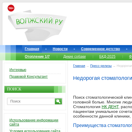
Главная
Новости
Современное детство
Отопление 1/7
Дикие собаки
БКД-2025
Ф
Главная
→
Пресс-релизы
→ Недорогая
Интервью
Правовой Консультант
Недорогая стоматологи
ПОИСК
Поиск стоматологической кли
головной болью. Многие люди 
Стоматология
НК ДЕНТ
, расп
пациентам уникальное сочета
особенности данной клиники,
Использование информации
сайта
Преимущества стоматоло
Условия использования сайта