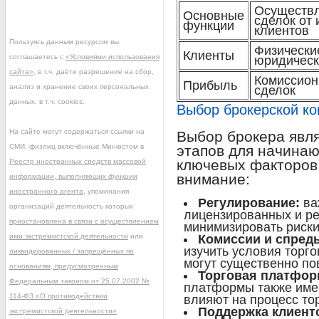
Осуществ
Основные
сделок от
функции
клиентов
Пользуясь данным ресурсом вы
Физически
Клиенты
соглашаетесь с
«Условиями использования
юридическ
сайта»
, в т.ч. даёте разрешение на сбор,
Комиссион
Прибыль
анализ и хранение своих персональных
сделок
данных, в т.ч. cookies.
Выбор брокерской ко
На сайте могут содержаться ссылки на
Выбор брокера явл
СМИ, физлиц включённые Минюстом в
этапов для начинаю
ключевых факторов,
Реестр иностранных средств массовой
внимание:
информации, выполняющих функции
иностранного агента
, упоминания
Регулирование:
ва
организаций деятельность которых
лицензированных и ре
приостановлена в связи с осуществлением
минимизировать риск
ими экстремистской деятельности
или
Комиссии и спред
изучить условия торг
ликвидированных / запрещённых по
могут существенно по
основаниям, предусмотренным
Торговая платфор
Федеральным законом от 25.07.2002 №
платформы также имею
114-ФЗ «О противодействии
влияют на процесс то
Поддержка клиент
экстремистской деятельности»
.