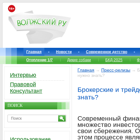
Главная
Новости
Современное детство
Отопление 1/7
Дикие собаки
БКД-2025
Ф
Главная
→
Пресс-релизы
→ Бр
Интервью
нужно знать?
Правовой
Брокерские и трейд
Консультант
знать?
ПОИСК
Современный финан
множество инвесто
свои сбережения. О
этом процессе явля
Использование