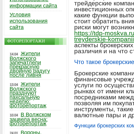
трейдерские компан
информации сайта
инвестиционных оп
Условия
какие функции выпо
стоит обратить вни
использования
риски могут возникн
сайта
https://tdp-moskva.ru
treyderskie-kompanii
ФОТОРЕПОРТАЖИ
аспекты брокерских
различия и на что 
Жители
14.04
Волжского
Что такое брокерски
запечатлели
прекрасную
двойную радугу
Брокерские компан
после ливня
финансовые учрежд
Жители
услуги по осущест
13.04
Волжского
рынках от имени кл
празднуют
посредниками межд
пахсальную
неделю:
позволяя им покупа
фоторепортаж
инструменты, такие 
В Волжском
валютные пары и др
10.04
зацвела весна:
фоторепортаж
Функции брокерских ко
Вороны,
24.01