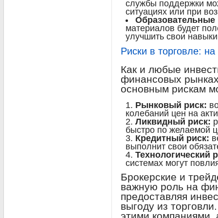
службы поддержки мож
ситуациях или при во
Образовательные 
материалов будет пол
улучшить свои навыки
Риски в торговле: на
Как и любые инвест
финансовых рынках 
основным рискам м
Рынковый риск:
во
колебаний цен на акт
Ликвидный риск:
р
быстро по желаемой ц
Кредитный риск:
ве
выполнит свои обязат
Технологический р
системах могут повли
Брокерские и трейд
важную роль на фи
предоставляя инве
выгоду из торговли
этими компаниями, 