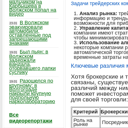
мальчиком на
Задачи трейдерских ко
Карбышева в
Волжском попал на
Анализ рынка:
тре
видео
информацию и тренды
В Волжском
возможности для при
23.01
эвакуировали
Управление капит
автомобили,
компании имеют страт
оставленные под
чтобы минимизировать
запрещающими
Использование ал
знаками
некоторые компании 
Был пьян: в
автоматической торгов
19.01
Волжском
временные затраты на
задержали
вандала,
Ключевые различия 
оторвавшего лапки
суслику
Хотя брокерские и 
Разошелся по
связаны, существуе
19.01
крупному: в
различий между ни
Волгограде
поможет инвестора
накрыли крупную
подпольную
для своей торговли:
нарколабораторию
Критерий
Брокерски
Все
Роль на
видеорепортажи
Посредник
рынке