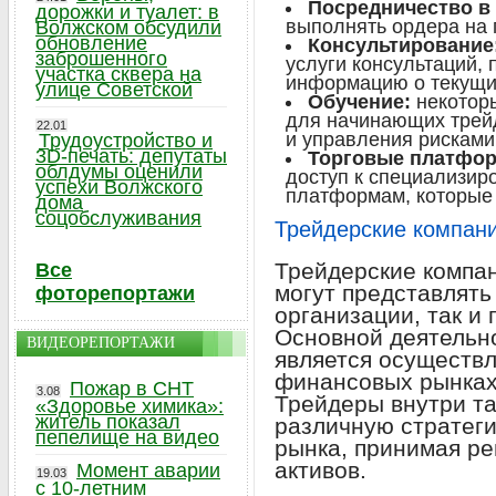
Посредничество в 
дорожки и туалет: в
выполнять ордера на 
Волжском обсудили
обновление
Консультирование
заброшенного
услуги консультаций,
участка сквера на
информацию о текущи
улице Советской
Обучение:
некотор
для начинающих трейд
22.01
и управления рисками
Трудоустройство и
3D-печать: депутаты
Торговые платфо
облдумы оценили
доступ к специализи
успехи Волжского
платформам, которые 
дома
соцобслуживания
Трейдерские компани
Трейдерские компан
Все
могут представлять
фоторепортажи
организации, так и
Основной деятельн
ВИДЕОРЕПОРТАЖИ
является осуществл
финансовых рынках
Пожар в СНТ
3.08
Трейдеры внутри та
«Здоровье химика»:
житель показал
различную стратег
пепелище на видео
рынка, принимая ре
активов.
Момент аварии
19.03
с 10-летним