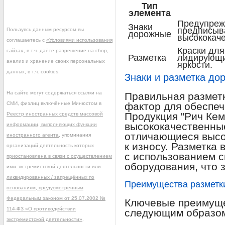
Тип
элемента
Предупреж
Знаки
предписыв
Пользуясь данным ресурсом вы
дорожные
высококач
соглашаетесь с
«Условиями использования
Краски для
сайта»
, в т.ч. даёте разрешение на сбор,
Разметка
лидирующи
анализ и хранение своих персональных
яркости.
данных, в т.ч. cookies.
Знаки и разметка до
На сайте могут содержаться ссылки на
Правильная размет
СМИ, физлиц включённые Минюстом в
фактор для обеспеч
Продукция "Рич Кем
Реестр иностранных средств массовой
высококачественные
информации, выполняющих функции
отличающиеся высо
иностранного агента
, упоминания
к износу. Разметка 
организаций деятельность которых
с использованием 
приостановлена в связи с осуществлением
оборудования, что 
ими экстремистской деятельности
или
ликвидированных / запрещённых по
Преимущества разметки
основаниям, предусмотренным
Федеральным законом от 25.07.2002 №
Ключевые преимуще
114-ФЗ «О противодействии
следующим образо
экстремистской деятельности»
.