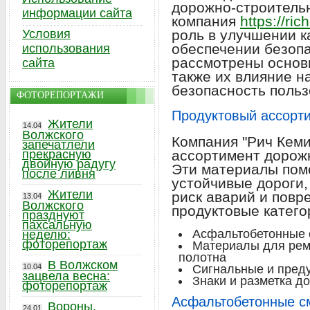
дорожно-строительн
информации сайта
компания
https://ric
Условия
роль в улучшении к
обеспечении безопа
использования
рассмотрены основ
сайта
также их влияние н
безопасность польз
ФОТОРЕПОРТАЖИ
Продуктовый ассорти
Жители
14.04
Волжского
Компания "Рич Кеми
запечатлели
прекрасную
ассортимент дорож
двойную радугу
Эти материалы пом
после ливня
устойчивые дороги,
Жители
риск аварий и пов
13.04
Волжского
продуктовые катего
празднуют
пахсальную
Асфальтобетонные 
неделю:
фоторепортаж
Материалы для рем
полотна
В Волжском
10.04
Сигнальные и пре
зацвела весна:
Знаки и разметка д
фоторепортаж
Асфальтобетонные с
Вороны,
24.01