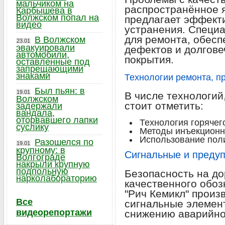
мальчиком на
распространённое я
Карбышева в
Волжском попал на
предлагает эффект
видео
устранения. Специ
для ремонта, обес
В Волжском
23.01
эвакуировали
дефектов и долгове
автомобили,
покрытия.
оставленные под
запрещающими
знаками
Технологии ремонта, п
Был пьян: в
19.01
В числе технологий
Волжском
стоит отметить:
задержали
вандала,
оторвавшего лапки
Технология горячег
суслику
Методы инъекционн
Использование пол
Разошелся по
19.01
крупному: в
Сигнальные и преду
Волгограде
накрыли крупную
подпольную
Безопасность на до
нарколабораторию
качественного обоз
"Рич Кемикл" прои
Все
сигнальные элемен
видеорепортажи
снижению аварийнос