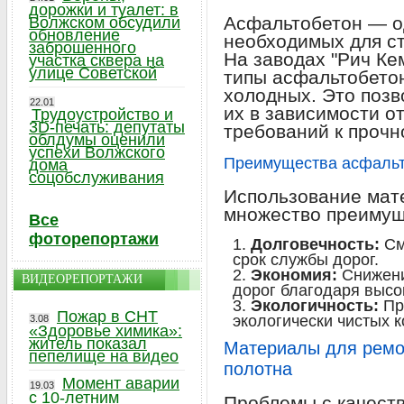
дорожки и туалет: в
Асфальтобетон — о
Волжском обсудили
обновление
необходимых для ст
заброшенного
На заводах "Рич Ке
участка сквера на
улице Советской
типы асфальтобетон
холодных. Это поз
22.01
их в зависимости о
Трудоустройство и
3D-печать: депутаты
требований к прочн
облдумы оценили
успехи Волжского
Преимущества асфальто
дома
соцобслуживания
Использование мат
множество преимущ
Все
фоторепортажи
Долговечность:
См
срок службы дорог.
Экономия:
Снижени
ВИДЕОРЕПОРТАЖИ
дорог благодаря высо
Экологичность:
Пр
Пожар в СНТ
экологически чистых 
3.08
«Здоровье химика»:
житель показал
Материалы для ремо
пепелище на видео
полотна
Момент аварии
19.03
с 10-летним
Проблемы с качест