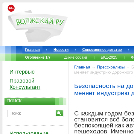
Главная
Новости
Современное детство
Отопление 1/7
Дикие собаки
БКД-2025
Ф
Главная
→
Пресс-релизы
→ Бе
Интервью
меняет индустрию дорожного 
Правовой
Безопасность на до
Консультант
меняет индустрию 
ПОИСК
С каждым годом без
становится всё бол
беспокоящей как ав
пешеходов. Именно
Использование