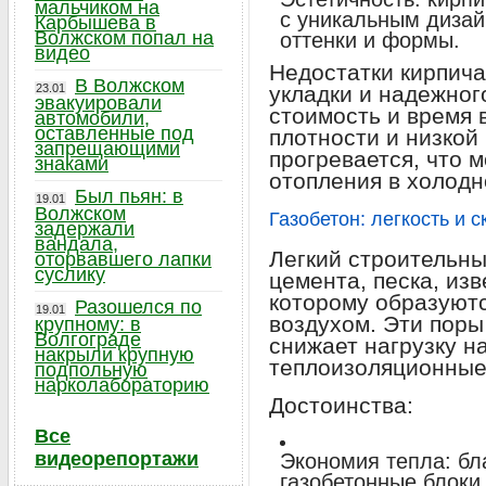
мальчиком на
с уникальным дизай
Карбышева в
Волжском попал на
оттенки и формы.
видео
Недостатки кирпич
В Волжском
23.01
укладки и надежног
эвакуировали
стоимость и время 
автомобили,
оставленные под
плотности и низкой
запрещающими
прогревается, что 
знаками
отопления в холодн
Был пьян: в
19.01
Волжском
Газобетон: легкость и 
задержали
вандала,
Легкий строительны
оторвавшего лапки
суслику
цемента, песка, изв
которому образуют
Разошелся по
19.01
воздухом. Эти поры
крупному: в
Волгограде
снижает нагрузку н
накрыли крупную
теплоизоляционные
подпольную
нарколабораторию
Достоинства:
Все
видеорепортажи
Экономия тепла: бл
газобетонные блоки