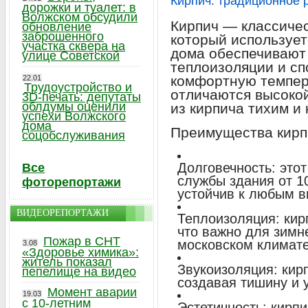
Кирпич: традиционное 
дорожки и туалет: в
Волжском обсудили
Кирпич — классиче
обновление
заброшенного
который использует
участка сквера на
дома обеспечивают
улице Советской
теплоизоляции и сп
комфортную темпер
22.01
Трудоустройство и
отличаются высокой
3D-печать: депутаты
облдумы оценили
из кирпича тихим и
успехи Волжского
дома
Преимущества кирп
соцобслуживания
Долговечность: это
Все
службы здания от 10
фоторепортажи
устойчив к любым 
ВИДЕОРЕПОРТАЖИ
Теплоизоляция: кир
что важно для зимн
Пожар в СНТ
московском климате
3.08
«Здоровье химика»:
житель показал
Звукоизоляция: кир
пепелище на видео
создавая тишину и 
Момент аварии
19.03
с 10-летним
Эстетичность: кирп