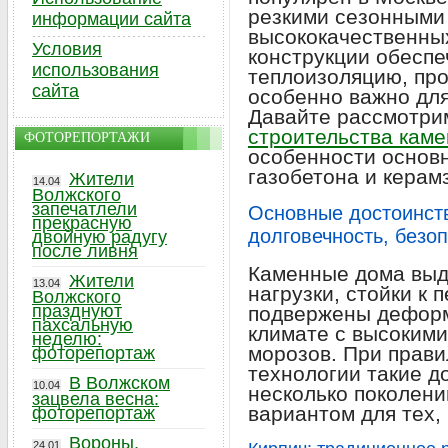
резкими сезонными
информации сайта
высококачественны
Условия
конструкции обесп
использования
теплоизоляцию, про
сайта
особенно важно для
Давайте рассмотри
строительства кам
ФОТОРЕПОРТАЖИ
особенности основн
газобетона и керам
Жители
14.04
Волжского
запечатлели
Основные достоинст
прекрасную
долговечность, безо
двойную радугу
после ливня
Каменные дома вы
Жители
13.04
нагрузки, стойки к
Волжского
празднуют
подвержены деформ
пахсальную
климате с высокими
неделю:
морозов. При прави
фоторепортаж
технологии такие д
В Волжском
10.04
несколько поколени
зацвела весна:
вариантом для тех, 
фоторепортаж
Вороны,
24.01