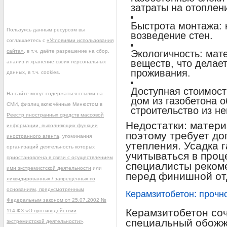
затраты на отоплен
Быстрота монтажа: 
Пользуясь данным ресурсом вы
возведение стен.
соглашаетесь с
«Условиями использования
сайта»
, в т.ч. даёте разрешение на сбор,
Экологичность: мат
веществ, что делае
анализ и хранение своих персональных
проживания.
данных, в т.ч. cookies.
Доступная стоимост
На сайте могут содержаться ссылки на
дом из газобетона 
СМИ, физлиц включённые Минюстом в
строительство из не
Реестр иностранных средств массовой
Недостатки: матери
информации, выполняющих функции
поэтому требует до
иностранного агента
, упоминания
утепления. Усадка 
организаций деятельность которых
учитываться в проц
приостановлена в связи с осуществлением
специалисты реком
ими экстремистской деятельности
или
перед финишной от
ликвидированных / запрещённых по
основаниям, предусмотренным
Керамзитобетон: прочн
Федеральным законом от 25.07.2002 №
Керамзитобетон со
114-ФЗ «О противодействии
специальный обожж
экстремистской деятельности»
.