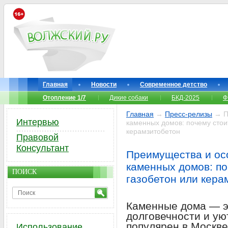
Главная
Новости
Современное детство
Отопление 1/7
Дикие собаки
БКД-2025
Ф
Главная
→
Пресс-релизы
→ Пр
Интервью
каменных домов: почему стоит
керамзитобетон
Правовой
Консультант
Преимущества и ос
каменных домов: по
ПОИСК
газобетон или кера
Каменные дома — э
долговечности и ую
популярен в Москве
Использование