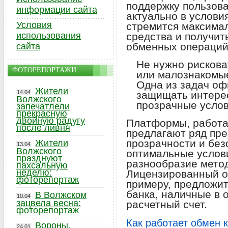
поддержку пользова
информации сайта
актуально в услови
Условия
стремится максима
использования
средства и получит
обменных операций
сайта
Не нужно рискова
ФОТОРЕПОРТАЖИ
или малознакомы
Одна из задач оф
Жители
14.04
защищать интерес
Волжского
прозрачные услов
запечатлели
прекрасную
двойную радугу
Платформы, работа
после ливня
предлагают ряд пр
прозрачности и без
Жители
13.04
Волжского
оптимальные услов
празднуют
разнообразие метод
пахсальную
неделю:
Лицензированный о
фоторепортаж
примеру, предложит
банка, наличные в 
В Волжском
10.04
зацвела весна:
расчетный счет.
фоторепортаж
Как работает обмен 
Вороны,
24.01