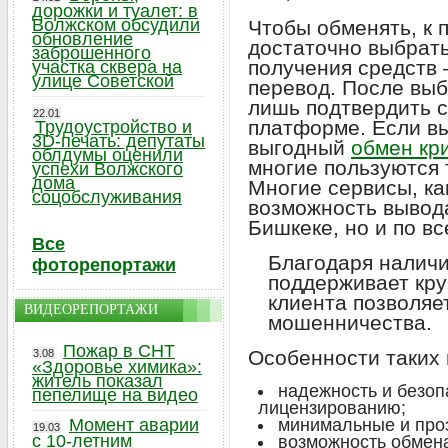
дорожки и туалет: в
Волжском обсудили
Чтобы обменять, к 
обновление
достаточно выбрат
заброшенного
получения средств 
участка сквера на
улице Советской
перевод. После выб
лишь подтвердить с
22.01
платформе. Если вы
Трудоустройство и
3D-печать: депутаты
выгодный
обмен кр
облдумы оценили
многие пользуются т
успехи Волжского
дома
Многие сервисы, ка
соцобслуживания
возможность вывода
Бишкеке, но и по в
Все
Благодаря налич
фоторепортажи
поддерживает кру
клиента позволяе
ВИДЕОРЕПОРТАЖИ
мошенничества.
Пожар в СНТ
Особенности таких
3.08
«Здоровье химика»:
житель показал
надежность и безоп
пепелище на видео
лицензированию;
Момент аварии
минимальные и про
19.03
с 10-летним
возможность обмен