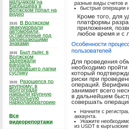
мальчиком на
разные виды счетов и 
Карбышева в
быстрые операции 
Волжском попал на
видео
Кроме того, для 
платформы разра
В Волжском
23.01
эвакуировали
приложения, позв
автомобили,
любое время и с 
оставленные под
запрещающими
знаками
Особенности процес
пользователей
Был пьян: в
19.01
Волжском
задержали
Для проведения об
вандала,
необходимо пройти
оторвавшего лапки
который подтвержда
суслику
риски при проведе
Разошелся по
19.01
операций. Верифик
крупному: в
занимает всего нес
Волгограде
накрыли крупную
в дальнейшем быст
подпольную
совершать операци
нарколабораторию
Начните с регистра
Все
аккаунта.
Укажите необходим
видеорепортажи
из USDT в кыргызские