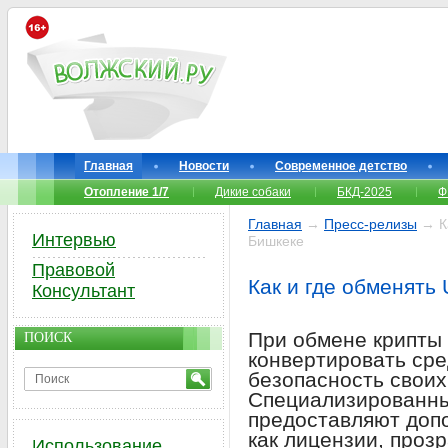
Главная
Новости
Современное детство
Отопление 1/7
Дикие собаки
БКД-2025
Ф
Главная
→
Пресс-релизы
→ Ка
Интервью
Бишкеке
Правовой
Как и где обменять
Консультант
При обмене крипты 
ПОИСК
конвертировать сре
безопасность своих
Специализированн
предоставляют допо
как лицензии, проз
Использование