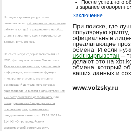
После успешного об
в заранее оговоренном
Заключение
Пользуясь данным ресурсом вы
соглашаетесь с
«Условиями использования
При поиске, где лу
сайта»
, в т.ч. даёте разрешение на сбор,
популярную крипту,
анализ и хранение своих персональных
официальные лицен
данных, в т.ч. cookies.
предлагающие проз
обмена. И если нуж
usdt кыргызстан
– т
На сайте могут содержаться ссылки на
делают это на xbt.k
СМИ, физлиц включённые Минюстом в
обмена, который об
Реестр иностранных средств массовой
ваших данных и сох
информации, выполняющих функции
иностранного агента
, упоминания
организаций деятельность которых
www.volzsky.ru
приостановлена в связи с осуществлением
ими экстремистской деятельности
или
ликвидированных / запрещённых по
основаниям, предусмотренным
Федеральным законом от 25.07.2002 №
114-ФЗ «О противодействии
экстремистской деятельности»
.