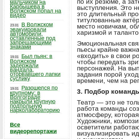
по их резюме, а за
мальчиком на
Карбышева в
выступления. Это н
Волжском попал на
это длительный про
видео
титулованные актёр
В Волжском
место новичкам, о
23.01
эвакуировали
харизмой и таланто
автомобили,
оставленные под
запрещающими
Эмоциональная свя
знаками
пьесы крайне важна
«входить» в свои ро
Был пьян: в
19.01
Волжском
чтобы передать зри
задержали
персонажей. На вып
вандала,
задания порой уход
оторвавшего лапки
суслику
времени, чем на ре
Разошелся по
19.01
3. Подбор команды
крупному: в
Волгограде
накрыли крупную
Театр — это не тол
подпольную
работа команды со
нарколабораторию
атмосферу, которая
Художники, компози
Все
осветители работа
видеорепортажи
визуализировать и