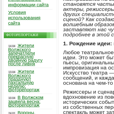
становятся часть
информации сайта
актеры, режиссеры
Условия
других специалист
использования
сценой? Как созда
сайта
волшебным образо
заставляют нас ч
подробнее в этой 
ФОТОРЕПОРТАЖИ
1. Рождение идеи:
Жители
14.04
Волжского
Любое театральное
запечатлели
прекрасную
идеи. Это может бы
двойную радугу
пьесы, оригинальн
после ливня
импровизация на ос
Жители
Искусство театра 
13.04
Волжского
сообщений, и кажда
празднуют
основана на чем-то
пахсальную
неделю:
фоторепортаж
Режиссеры и сцена
вдохновение из пов
В Волжском
10.04
зацвела весна:
исторических событ
фоторепортаж
из собственных пе
спектакль может за
Вороны,
24.01