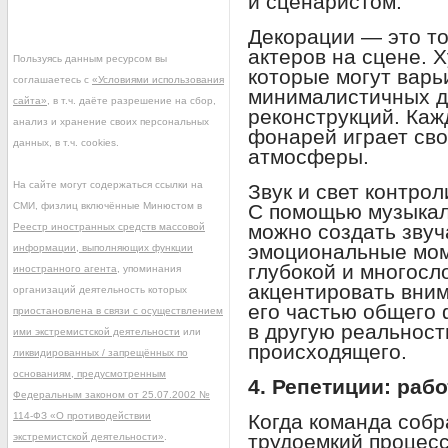
и сценаристом.
Декорации — это то
актеров на сцене. 
Пользуясь данным ресурсом вы
которые могут варь
соглашаетесь с
«Условиями использования
минималистичных д
сайта»
, в т.ч. даёте разрешение на сбор,
реконструкций. Каж
анализ и хранение своих персональных
фонарей играет сво
данных, в т.ч. cookies.
атмосферы.
На сайте могут содержаться ссылки на
Звук и свет контро
СМИ, физлиц включённые Минюстом в
С помощью музыкал
можно создать звуч
Реестр иностранных средств массовой
эмоциональные мом
информации, выполняющих функции
глубокой и многосл
иностранного агента
, упоминания
акцентировать вним
организаций деятельность которых
его частью общего 
приостановлена в связи с осуществлением
в другую реальност
ими экстремистской деятельности
или
происходящего.
ликвидированных / запрещённых по
основаниям, предусмотренным
4. Репетиции: раб
Федеральным законом от 25.07.2002 №
114-ФЗ «О противодействии
Когда команда собр
трудоемкий процесс
экстремистской деятельности»
.