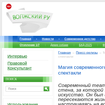
Главная
Новости
Современное детство
Отопление 1/7
Дикие собаки
БКД-2025
Ф
Главная
→
Пресс-релизы
→ Ма
Интервью
спектакли
Правовой
Магия современного
Консультант
спектакли
ПОИСК
Современный теат
стена, за которо
искусство. Он был
пересекаются жизн
настраиваясь на в
Использование