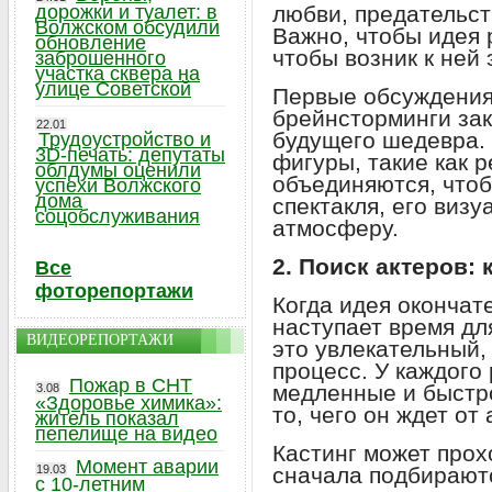
дорожки и туалет: в
любви, предательст
Волжском обсудили
Важно, чтобы идея 
обновление
чтобы возник к ней
заброшенного
участка сквера на
улице Советской
Первые обсуждения
брейнсторминги за
22.01
будущего шедевра.
Трудоустройство и
3D-печать: депутаты
фигуры, такие как 
облдумы оценили
объединяются, что
успехи Волжского
дома
спектакля, его виз
соцобслуживания
атмосферу.
2. Поиск актеров: 
Все
фоторепортажи
Когда идея окончат
наступает время дл
ВИДЕОРЕПОРТАЖИ
это увлекательный,
процесс. У каждого
Пожар в СНТ
медленные и быстр
3.08
«Здоровье химика»:
то, чего он ждет от 
житель показал
пепелище на видео
Кастинг может прох
Момент аварии
19.03
сначала подбирают
с 10-летним