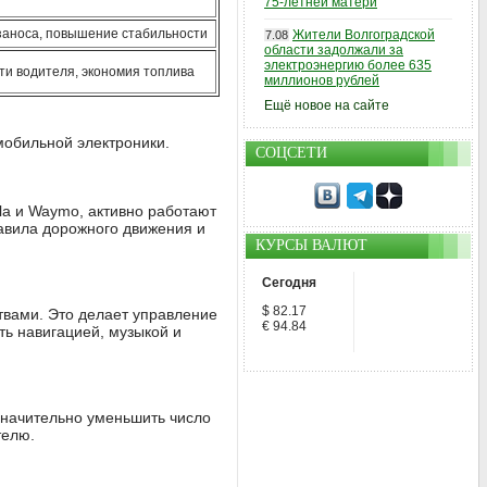
75-летней матери
аноса, повышение стабильности
Жители Волгоградской
7.08
области задолжали за
электроэнергию более 635
ти водителя, экономия топлива
миллионов рублей
Ещё новое на сайте
мобильной электроники.
СОЦСЕТИ
la и Waymo, активно работают
авила дорожного движения и
КУРСЫ ВАЛЮТ
Сегодня
$ 82.17
вами. Это делает управление
€ 94.84
ь навигацией, музыкой и
значительно уменьшить число
телю.