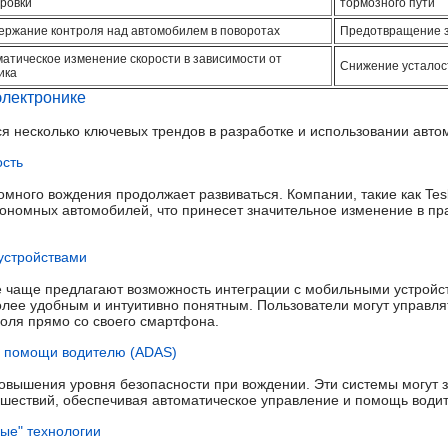
ровки
тормозного пути
ержание контроля над автомобилем в поворотах
Предотвращение з
атическое изменение скорости в зависимости от
Снижение усталос
ика
электронике
я несколько ключевых трендов в разработке и использовании авто
ость
омного вождения продолжает развиваться. Компании, такие как Tes
ономных автомобилей, что принесет значительное изменение в пр
устройствами
 чаще предлагают возможность интеграции с мобильными устройст
ее удобным и интуитивно понятным. Пользователи могут управлят
оля прямо со своего смартфона.
ы помощи водителю (ADAS)
вышения уровня безопасности при вождении. Эти системы могут 
шествий, обеспечивая автоматическое управление и помощь води
ные" технологии