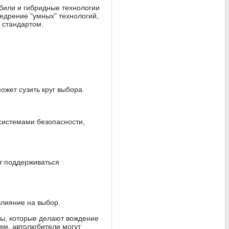
били и гибридные технологии
едрение "умных" технологий,
 стандартом.
жет сузить круг выбора.
системами безопасности,
т поддерживаться
влияние на выбор.
мы, которые делают вождение
м, автолюбители могут