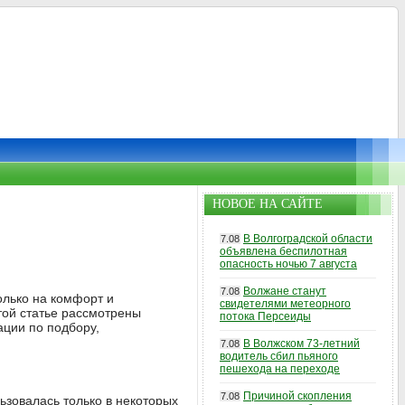
НОВОЕ НА САЙТЕ
В Волгоградской области
7.08
объявлена беспилотная
опасность ночью 7 августа
Волжане станут
7.08
олько на комфорт и
свидетелями метеорного
той статье рассмотрены
потока Персеиды
ации по подбору,
В Волжском 73-летний
7.08
водитель сбил пьяного
пешехода на переходе
Причиной скопления
7.08
ьзовалась только в некоторых