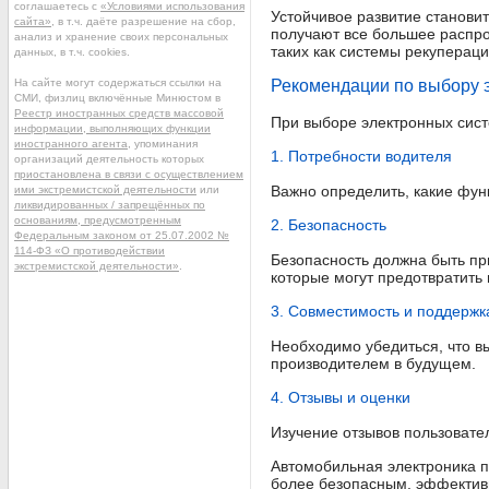
соглашаетесь с
«Условиями использования
Устойчивое развитие станови
сайта»
, в т.ч. даёте разрешение на сбор,
получают все большее распро
анализ и хранение своих персональных
таких как системы рекупераци
данных, в т.ч. cookies.
На сайте могут содержаться ссылки на
Рекомендации по выбору 
СМИ, физлиц включённые Минюстом в
Реестр иностранных средств массовой
При выборе электронных сист
информации, выполняющих функции
иностранного агента
, упоминания
1. Потребности водителя
организаций деятельность которых
приостановлена в связи с осуществлением
Важно определить, какие фун
ими экстремистской деятельности
или
ликвидированных / запрещённых по
основаниям, предусмотренным
2. Безопасность
Федеральным законом от 25.07.2002 №
114-ФЗ «О противодействии
Безопасность должна быть пр
экстремистской деятельности»
.
которые могут предотвратить
3. Совместимость и поддержк
Необходимо убедиться, что 
производителем в будущем.
4. Отзывы и оценки
Изучение отзывов пользовате
Автомобильная электроника п
более безопасным, эффектив