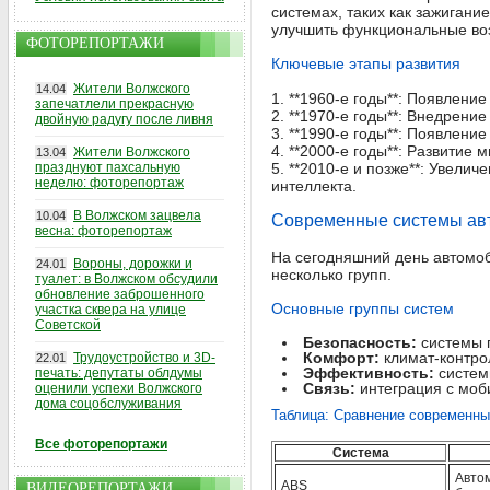
системах, таких как зажигани
улучшить функциональные во
ФОТОРЕПОРТАЖИ
Ключевые этапы развития
Жители Волжского
14.04
1. **1960-е годы**: Появлени
запечатлели прекрасную
2. **1970-е годы**: Внедрени
двойную радугу после ливня
3. **1990-е годы**: Появлен
4. **2000-е годы**: Развитие
Жители Волжского
13.04
празднуют пахсальную
5. **2010-е и позже**: Увели
неделю: фоторепортаж
интеллекта.
В Волжском зацвела
10.04
Современные системы авт
весна: фоторепортаж
На сегодняшний день автомоб
Вороны, дорожки и
24.01
несколько групп.
туалет: в Волжском обсудили
обновление заброшенного
Основные группы систем
участка сквера на улице
Советской
Безопасность:
системы п
Комфорт:
климат-контро
Трудоустройство и 3D-
22.01
Эффективность:
систем
печать: депутаты облдумы
Связь:
интеграция с моб
оценили успехи Волжского
дома соцобслуживания
Таблица: Сравнение современны
Все фоторепортажи
Система
Авто
ABS
ВИДЕОРЕПОРТАЖИ