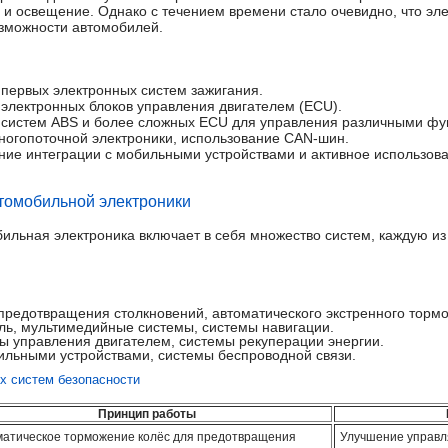
е и освещение. Однако с течением времени стало очевидно, что эл
зможности автомобилей.
е первых электронных систем зажигания.
е электронных блоков управления двигателем (ECU).
ие систем ABS и более сложных ECU для управления различными ф
 многопоточной электроники, использование CAN-шин.
чение интеграции с мобильными устройствами и активное использов
омобильной электроники
ильная электроника включает в себя множество систем, каждую из
редотвращения столкновений, автоматического экстренного тормо
ль, мультимедийные системы, системы навигации.
ы управления двигателем, системы рекуперации энергии.
ильными устройствами, системы беспроводной связи.
х систем безопасности
Принцип работы
матическое торможение колёс для предотвращения
Улучшение управл