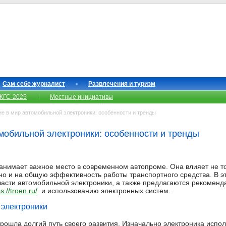
Сам себе журналист
Развлечения и туризм
КГС-2025
Местные инициативы
 в мир автомобильной электроники: особенности и тренды
мобильной электроники: особенности и тренды
анимает важное место в современном автопроме. Она влияет не т
но и на общую эффективность работы транспортного средства. В э
асти автомобильной электроники, а также предлагаются рекоменд
s://troen.ru/
и использованию электронных систем.
электроники
рошла долгий путь своего развития. Изначально электроника испол