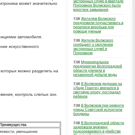
экстренных служб в квартале
ектроника может значительно
Погромное Волжского было
короткое замыкание
Жителям Волжского
7.08
предложили поучаствовать в
переписи воробьев для
помощи ученым
ункциями автомобиля.
Жители Волжского
7.08
сообщают о скоплении
ание искусственного
экстренных служб в
Погромном
Муниципальное
7.08
предприятие Волгоградской
 которых можно разделить на
области уличили в
незаконной добыче воды
В Волжском дедушка на
7.08
«Ладе Гранте» врезался в
световую опору: пострадал
жения, контроль слепых зон.
ребенок
В Волжском при ремонте
7.08
улицы Советской испортили
бордюры
В Волгоградской области
7.08
Преимущества
задержали мужчину,
подозреваемого в убийстве
яемости, уменьшение