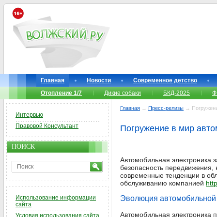
Главная
Новости
Современное детство
Отопление 1/7
Дикие собаки
БКД-2025
Ф
Главная
→
Пресс-релизы
→ Погружение
Интервью
Правовой Консультант
Погружение в мир авто
ПОИСК
Автомобильная электроника з
безопасность передвижения, 
современные тенденции в обл
обслуживанию компанией
http
Использование информации
Эволюция автомобильной 
сайта
Автомобильная электроника п
Условия использования сайта