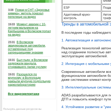
блоки
ESP
Подд
Пожар в СНТ «Здоровье
3.08
химика»: житель показал
Адаптивный круиз-
Автом
пепелище на видео
контроль
траф
Тренды в автомобильной 
Момент аварии с 10-
19.03
летним мальчиком на
Карбышева в Волжском попал
В последние годы наблюдаетс
на видео
1. Автоматизация и автономн
В Волжском
23.01
эвакуировали автомобили,
Реализация технологий автон
оставленные под
над созданием полностью авт
запрещающими знаками
эксплуатацию автомобилей.
Был пьян: в Волжском
19.01
задержали вандала,
2. Интеграция с мобильными 
оторвавшего лапки суслику
Современные автомобили все
Разошелся по
19.01
функционалом автомобиля бол
крупному: в Волгограде
даже системами климат-контр
накрыли крупную подпольную
нарколабораторию
3. Интеллектуальные систем
Все видеорепортажи
ADAS разрабатываются для по
ДТП и повысить комфорт путе
4. Устойчивое развитие и "ум
Пользуясь данным ресурсом вы