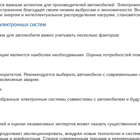
тся важным аспектом для производителей автомобилей. Электромо
странение благодаря своим низким выбросам и экономичности. Вн
и энергии и интеллектуальное распределение нагрузки, становится
электронных систем
ем для автомобиля важно учитывать несколько факторов:
кции являются наиболее необходимыми. Оценка потребностей помо
иоритетом. Рекомендуется выбирать автомобили с современными 
 возможные аварии.
а
выбранные электронные системы совместимы с автомобилем и буду
лей и оценки независимых экспертов может оказать существенное 
родолжает эволюционировать, внедряя новые технологии и систе
ным и комфортным. Следуя современным трендам и рекомендация