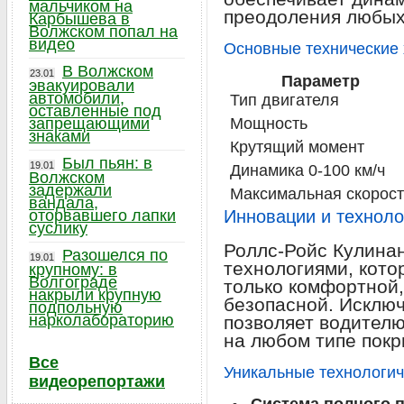
мальчиком на
преодоления любых 
Карбышева в
Волжском попал на
видео
Основные технические 
В Волжском
23.01
Параметр
эвакуировали
автомобили,
Тип двигателя
оставленные под
запрещающими
Мощность
знаками
Крутящий момент
Был пьян: в
19.01
Динамика 0-100 км/ч
Волжском
задержали
Максимальная скорост
вандала,
оторвавшего лапки
Инновации и техноло
суслику
Роллс-Ройс Кулина
Разошелся по
19.01
технологиями, кото
крупному: в
Волгограде
только комфортной,
накрыли крупную
безопасной. Исклю
подпольную
нарколабораторию
позволяет водителю
на любом типе покр
Все
Уникальные технологич
видеорепортажи