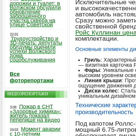
Исключительные чер
дорожки и туалет: в
Волжском обсудили
и высококачествен
обновление
автомобиль настоя
заброшенного
Сразу можно замети
участка сквера на
улице Советской
свойственной брен
Ройс Куллинан цен
22.01
комплектации.
Трудоустройство и
3D-печать: депутаты
облдумы оценили
Основные элементы ди
успехи Волжского
дома
соцобслуживания
Гриль
: Характерны
— визитная карточка 
Фары
: Уникальные
Все
высоким уровнем осв
фоторепортажи
Линия крыши
: Пр
ощущение движения д
Диски колес
: Стал
ВИДЕОРЕПОРТАЖИ
уникальным дизайном 
Технические характе
Пожар в СНТ
3.08
«Здоровье химика»:
производительность
житель показал
пепелище на видео
Под капотом Роллс-
Момент аварии
мощный 6.75-литров
19.03
с 10-летним
обеспечивает дина