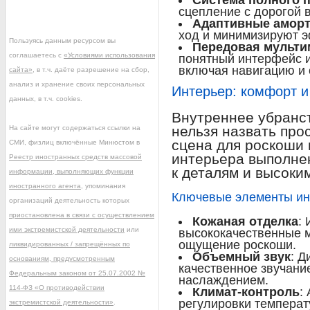
Система полного 
сцепление с дорогой 
Адаптивные амор
ход и минимизируют э
Пользуясь данным ресурсом вы
Передовая мульти
соглашаетесь с
«Условиями использования
понятный интерфейс 
включая навигацию и
сайта»
, в т.ч. даёте разрешение на сбор,
анализ и хранение своих персональных
Интерьер: комфорт и
данных, в т.ч. cookies.
Внутреннее убранс
нельзя назвать про
На сайте могут содержаться ссылки на
сцена для роскоши
СМИ, физлиц включённые Минюстом в
интерьера выполне
Реестр иностранных средств массовой
к деталям и высоки
информации, выполняющих функции
иностранного агента
, упоминания
Ключевые элементы ин
организаций деятельность которых
приостановлена в связи с осуществлением
Кожаная отделка
:
ими экстремистской деятельности
или
высококачественные 
ощущение роскоши.
ликвидированных / запрещённых по
Объемный звук
: 
основаниям, предусмотренным
качественное звучани
Федеральным законом от 25.07.2002 №
наслаждением.
114-ФЗ «О противодействии
Климат-контроль
:
регулировки темпера
экстремистской деятельности»
.