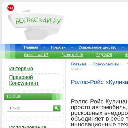
Главная
Новости
Современное детство
Отопление 1/7
Дикие собаки
БКД-2025
Ф
Главная
→
Пресс-релизы
→ Ро
Интервью
мощи
Правовой
Роллс-Ройс «Кулик
Консультант
ПОИСК
Роллс-Ройс Кулинан
просто автомобиль,
роскошных внедоро
объединяет в себе 
инновационные тех
Использование