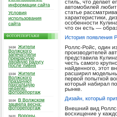
стиль, что делает 
информации сайта
автомобилей любите
статье рассматрив
Условия
характеристики, ди
использования
особенности Кулина
сайта
что он есть — обра
ФОТОРЕПОРТАЖИ
История появления 
Жители
Роллс-Ройс, один и
14.04
Волжского
производителей ав
запечатлели
представила Кулина
прекрасную
двойную радугу
честь самого крупно
после ливня
найденного, этот в
расширил модельный
Жители
13.04
Волжского
первой попыткой во
празднуют
который набирал п
пахсальную
неделю:
рынке.
фоторепортаж
Дизайн, который при
В Волжском
10.04
зацвела весна:
фоторепортаж
Внешний вид Роллс
восхищение у каждог
Вороны,
24.01