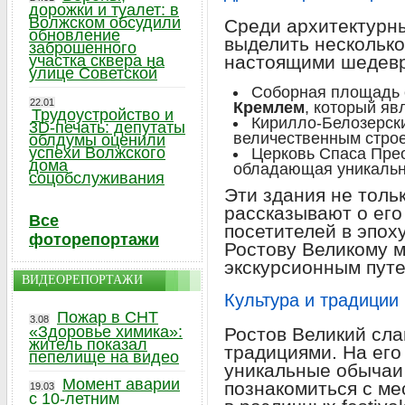
дорожки и туалет: в
Волжском обсудили
Среди архитектурн
обновление
выделить несколько
заброшенного
участка сквера на
настоящими шедевр
улице Советской
Соборная площадь
22.01
Кремлем
, который яв
Трудоустройство и
Кирилло-Белозерск
3D-печать: депутаты
величественным стро
облдумы оценили
успехи Волжского
Церковь Спаса Прео
дома
обладающая уникальн
соцобслуживания
Эти здания не толь
рассказывают о его
Все
посетителей в эпох
фоторепортажи
Ростову Великому 
экскурсионным пут
ВИДЕОРЕПОРТАЖИ
Культура и традиции
Пожар в СНТ
3.08
«Здоровье химика»:
Ростов Великий сла
житель показал
традициями. На его
пепелище на видео
уникальные обычаи 
Момент аварии
познакомиться с ме
19.03
с 10-летним