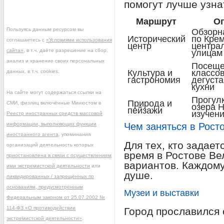
помогут лучше узна
Маршрут
О
Пользуясь данным ресурсом вы
Обзорн
Исторический
по Кре
соглашаетесь с
«Условиями использования
центр
центра
сайта»
, в т.ч. даёте разрешение на сбор,
улицам
анализ и хранение своих персональных
Посеще
Культура и
классов
данных, в т.ч. cookies.
гастрономия
дегуст
кухни
На сайте могут содержаться ссылки на
Прогулк
Природа и
СМИ, физлиц включённые Минюстом в
озера Н
пейзажи
изучен
Реестр иностранных средств массовой
информации, выполняющих функции
Чем заняться в Рост
иностранного агента
, упоминания
Для тех, кто задает
организаций деятельность которых
время в Ростове Ве
приостановлена в связи с осуществлением
вариантов. Каждому
ими экстремистской деятельности
или
душе.
ликвидированных / запрещённых по
основаниям, предусмотренным
Музеи и выставки
Федеральным законом от 25.07.2002 №
114-ФЗ «О противодействии
Город прославился 
экстремистской деятельности»
.