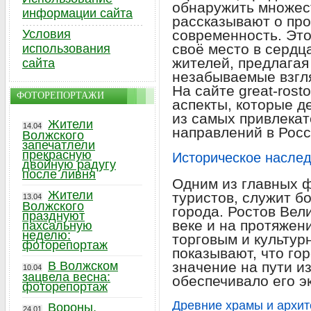
обнаружить множес
информации сайта
рассказывают о про
Условия
современность. Это
своё место в сердца
использования
жителей, предлагая
сайта
незабываемые взгл
На сайте great-rost
ФОТОРЕПОРТАЖИ
аспекты, которые 
из самых привлекат
Жители
14.04
направлений в Росс
Волжского
запечатлели
прекрасную
Историческое наслед
двойную радугу
после ливня
Одним из главных 
Жители
туристов, служит б
13.04
Волжского
города. Ростов Вел
празднуют
веке и на протяжен
пахсальную
неделю:
торговым и культу
фоторепортаж
показывают, что го
В Волжском
значение на пути из
10.04
зацвела весна:
обеспечивало его э
фоторепортаж
Древние храмы и архит
Вороны,
24.01