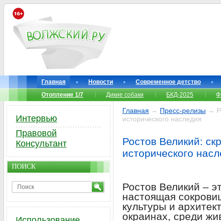
Главная
Новости
Современное детство
Отопление 1/7
Дикие собаки
БКД-2025
Ф
Главная
→
Пресс-релизы
→ Ро
Интервью
исторического наследия
Правовой
Ростов Великий: с
Консультант
исторического насл
ПОИСК
Ростов Великий – эт
настоящая сокрови
культуры и архитект
окраинах, среди ж
Использование