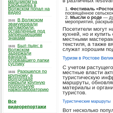
в различных festival
мальчиком на
Карбышева в
Волжском попал на
Фестиваль «Росто
видео
посвящённое сельскох
Мысли о роде
— ду
В Волжском
23.01
мероприятия, раскры
эвакуировали
автомобили,
Посетители могут н
оставленные под
кухней, но и купит
запрещающими
знаками
местными мастерами
текстиля, а также в
Был пьян: в
19.01
служат хорошим по
Волжском
задержали
вандала,
Туризм в Ростове Вели
оторвавшего лапки
суслику
С учетом растущего
Разошелся по
местные власти ак
19.01
крупному: в
туристическую инф
Волгограде
маршруты, обновл
накрыли крупную
подпольную
материалы и органи
нарколабораторию
туристов.
Все
Туристические маршруты
видеорепортажи
Вот несколько попу