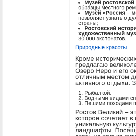
Музей ростовской
образцы местного рем
Музей «Россия – м
позволяет узнать о ду
страны;
Ростовский истор
художественный муз
30 000 экспонатов.
Природные красоты
Кроме исторических
предлагаю великол
Озеро Неро и его о
отличным местом дл
активного отдыха. 
Рыбалкой;
Водными видами сп
Пешими походами п
Ростов Великий – э
которое сочетает в
уникальную культу
ландшафты. Посеще