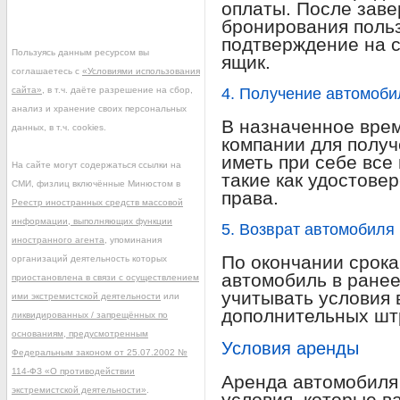
оплаты. После зав
бронирования поль
подтверждение на 
Пользуясь данным ресурсом вы
ящик.
соглашаетесь с
«Условиями использования
сайта»
, в т.ч. даёте разрешение на сбор,
4. Получение автомоби
анализ и хранение своих персональных
В назначенное врем
данных, в т.ч. cookies.
компании для полу
иметь при себе все
На сайте могут содержаться ссылки на
такие как удостове
СМИ, физлиц включённые Минюстом в
права.
Реестр иностранных средств массовой
информации, выполняющих функции
5. Возврат автомобиля
иностранного агента
, упоминания
По окончании срока
организаций деятельность которых
автомобиль в ранее
приостановлена в связи с осуществлением
учитывать условия 
ими экстремистской деятельности
или
дополнительных шт
ликвидированных / запрещённых по
основаниям, предусмотренным
Условия аренды
Федеральным законом от 25.07.2002 №
114-ФЗ «О противодействии
Аренда автомобиля 
экстремистской деятельности»
.
условия, которые в