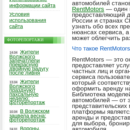
автомобилей станов
информации сайта
RentMotors
— один и
Условия
предоставляющий д
России и странах С
использования
узнать обо всех пр
сайта
нюансах сервиса, а 
может облегчить ра
ФОТОРЕПОРТАЖИ
Что такое RentMotor
Жители
14.04
Волжского
RentMotors — это о
запечатлели
прекрасную
предоставляет услу
двойную радугу
частных лиц и орга
после ливня
сервиса пользовате
Жители
который соответств
13.04
Волжского
оформить аренду н
празднуют
Библиотека моделе
пахсальную
неделю:
автомобилей — от э
фоторепортаж
представительских
В Волжском
платформы являетс
10.04
зацвела весна:
аренды и предоста
фоторепортаж
для выбора, бронир
Вороны,
автомобиля.
24.01