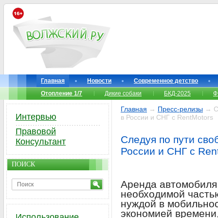
Главная
Новости
Современное детство
Отопление 1/7
Дикие собаки
БКД-2025
Ф
Главная
→
Пресс-релизы
→ Сл
Интервью
в России и СНГ с RentMotors
Правовой
Следуя по пути сво
Консультант
России и СНГ с Ren
ПОИСК
Аренда автомобиля 
необходимой частью
нуждой в мобильно
экономией времени
Использование