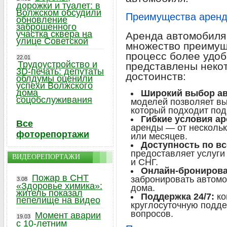
дорожки и туалет: в
Волжском обсудили
Преимущества аренд
обновление
заброшенного
участка сквера на
Аренда автомобиля 
улице Советской
множество преимущ
процесс более удо
22.01
Трудоустройство и
представлены неко
3D-печать: депутаты
достоинств:
облдумы оценили
успехи Волжского
дома
Широкий выбор ав
соцобслуживания
моделей позволяет вы
который подходит под
Гибкие условия а
Все
аренды — от нескольк
фоторепортажи
или месяцев.
Доступность по вс
предоставляет услуги
ВИДЕОРЕПОРТАЖИ
и СНГ.
Онлайн-бронирова
Пожар в СНТ
забронировать автомо
3.08
«Здоровье химика»:
дома.
житель показал
Поддержка 24/7:
ко
пепелище на видео
круглосуточную подд
вопросов.
Момент аварии
19.03
с 10-летним