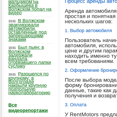
Процесс аренды авт
мальчиком на
Карбышева в
Волжском попал на
Аренда автомобиля 
видео
простая и понятная
В Волжском
нескольких шагов:
23.01
эвакуировали
автомобили,
1. Выбор автомобиля
оставленные под
запрещающими
знаками
Пользователь начин
автомобиля, исполь
Был пьян: в
19.01
цене и другим пара
Волжском
задержали
находить именно ту
вандала,
всем требованиям.
оторвавшего лапки
суслику
2. Оформление бронир
Разошелся по
19.01
крупному: в
После выбора моде
Волгограде
форму бронировани
накрыли крупную
подпольную
данные, такие как 
нарколабораторию
получения и возвра
3. Оплата
Все
видеорепортажи
У RentMotors пред