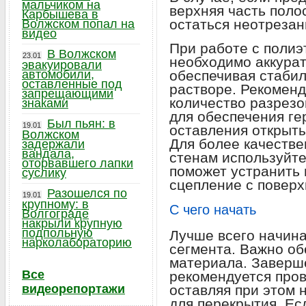
мальчиком на
верхняя часть поло
Карбышева в
остаться неотрезан
Волжском попал на
видео
При работе с полиэ
В Волжском
23.01
необходимо аккурат
эвакуировали
автомобили,
обеспечивая стабил
оставленные под
растворе. Рекомен
запрещающими
количество разрезо
знаками
для обеспечения ге
Был пьян: в
19.01
оставления открыты
Волжском
Для более качестве
задержали
вандала,
стенам используйте
оторвавшего лапки
поможет устранить 
суслику
сцепление с поверх
Разошелся по
19.01
крупному: в
С чего начать
Волгограде
накрыли крупную
подпольную
Лучше всего начина
нарколабораторию
сегмента. Важно об
материала. Заверш
Все
рекомендуется пров
видеорепортажи
оставляя при этом
для перекрытия. Ес