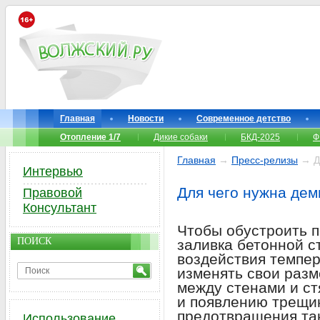
Главная
Новости
Современное детство
Отопление 1/7
Дикие собаки
БКД-2025
Ф
Главная
→
Пресс-релизы
→ Дл
Интервью
Для чего нужна де
Правовой
Консультант
Чтобы обустроить п
ПОИСК
заливка бетонной ст
воздействия темпер
изменять свои разм
между стенами и с
и появлению трещи
предотвращения та
Использование