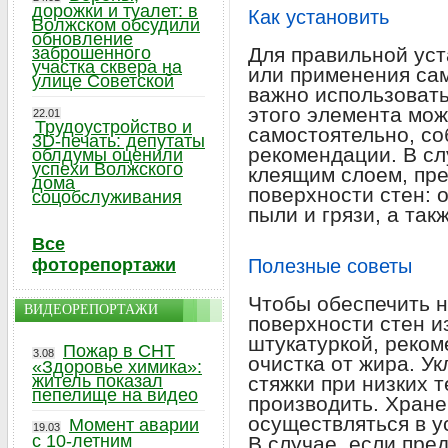
дорожки и туалет: в
Как установить
Волжском обсудили
обновление
заброшенного
Для правильной уст
участка сквера на
или применения с
улице Советской
важно использовать
этого элемента мо
22.01
Трудоустройство и
самостоятельно, с
3D-печать: депутаты
рекомендации. В сл
облдумы оценили
успехи Волжского
клеящим слоем, пре
дома
поверхности стен: 
соцобслуживания
пыли и грязи, а так
Все
фоторепортажи
Полезные советы
Чтобы обеспечить н
ВИДЕОРЕПОРТАЖИ
поверхности стен и
штукатуркой, реком
Пожар в СНТ
3.08
очистка от жира. У
«Здоровье химика»:
житель показал
стяжки при низких 
пепелище на видео
производить. Хран
осуществляться в у
Момент аварии
19.03
с 10-летним
В случае, если пре