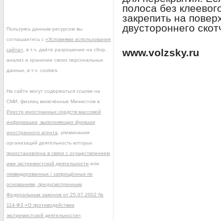
полоса без клеевог
закрепить на повер
двустороннего скот
Пользуясь данным ресурсом вы
соглашаетесь с
«Условиями использования
сайта»
, в т.ч. даёте разрешение на сбор,
www.volzsky.ru
анализ и хранение своих персональных
данных, в т.ч. cookies.
На сайте могут содержаться ссылки на
СМИ, физлиц включённые Минюстом в
Реестр иностранных средств массовой
информации, выполняющих функции
иностранного агента
, упоминания
организаций деятельность которых
приостановлена в связи с осуществлением
ими экстремистской деятельности
или
ликвидированных / запрещённых по
основаниям, предусмотренным
Федеральным законом от 25.07.2002 №
114-ФЗ «О противодействии
экстремистской деятельности»
.