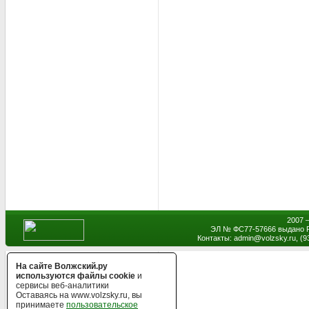
2007 
ЭЛ № ФС77-57666 выдано Р
Контакты: admin
@
volzsky.ru, (
На сайте Волжский.ру
используются файлы cookie
и
сервисы веб-аналитики
Оставаясь на www.volzsky.ru, вы
принимаете
пользовательское