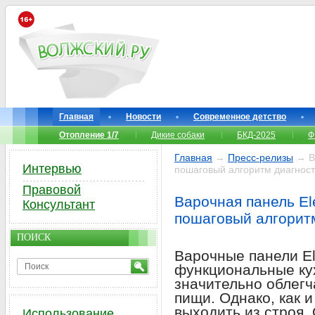
Главная
Новости
Современное детство
Отопление 1/7
Дикие собаки
БКД-2025
Ф
Главная
→
Пресс-релизы
→ Ва
Интервью
пошаговый алгоритм диагност
Правовой
Варочная панель Ele
Консультант
пошаговый алгоритм
ПОИСК
Варочные панели El
функциональные ку
значительно облегч
пищи. Однако, как и
выходить из строя.
Использование