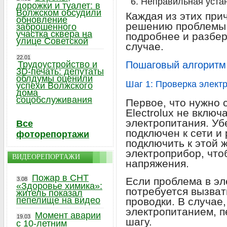
Неправильная уста
дорожки и туалет: в
Волжском обсудили
Каждая из этих при
обновление
решению проблемы.
заброшенного
участка сквера на
подробнее и разбер
улице Советской
случае.
22.01
Трудоустройство и
Пошаговый алгоритм
3D-печать: депутаты
облдумы оценили
Шаг 1: Проверка элект
успехи Волжского
дома
соцобслуживания
Первое, что нужно 
Electrolux не включ
электропитания. Уб
Все
подключен к сети и
фоторепортажи
подключить к этой 
электроприбор, что
ВИДЕОРЕПОРТАЖИ
напряжения.
Пожар в СНТ
Если проблема в эл
3.08
«Здоровье химика»:
потребуется вызват
житель показал
пепелище на видео
проводки. В случае,
электропитанием, 
Момент аварии
19.03
шагу.
с 10-летним