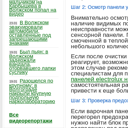
мальчиком на
Карбышева в
Шаг 2: Осмотр панели 
Волжском попал на
видео
Внимательно осмот
В Волжском
наличие видимых п
23.01
эвакуировали
неисправности може
автомобили,
сенсорной панели. 
оставленные под
запрещающими
смоченной в теплой
знаками
небольшого количе
Был пьян: в
19.01
Если после очистки
Волжском
задержали
реагирует, возможн
вандала,
этом случае рекоме
оторвавшего лапки
суслику
специалистам для 
панелей electrolux 
Разошелся по
19.01
самостоятельная р
крупному: в
Волгограде
привести к еще бо
накрыли крупную
подпольную
Шаг 3: Проверка предо
нарколабораторию
Если варочная пане
Все
перегорел предохра
видеорепортажи
нужно найти блок п