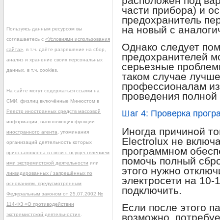
расположен под вар
части прибора) и ос
предохранитель пер
на новый с аналоги
Пользуясь данным ресурсом вы
соглашаетесь с
«Условиями использования
Однако следует пом
сайта»
, в т.ч. даёте разрешение на сбор,
предохранителей м
анализ и хранение своих персональных
серьезные проблемы
данных, в т.ч. cookies.
таком случае лучше
профессионалам и
На сайте могут содержаться ссылки на
проведения полной 
СМИ, физлиц включённые Минюстом в
Реестр иностранных средств массовой
Шаг 4: Проверка прогр
информации, выполняющих функции
Иногда причиной то
иностранного агента
, упоминания
Electrolux не включ
организаций деятельность которых
программном обеспе
приостановлена в связи с осуществлением
помочь полный сбро
ими экстремистской деятельности
или
этого нужно отключ
ликвидированных / запрещённых по
электросети на 10-1
основаниям, предусмотренным
подключить.
Федеральным законом от 25.07.2002 №
114-ФЗ «О противодействии
Если после этого п
экстремистской деятельности»
.
возможно, потребу