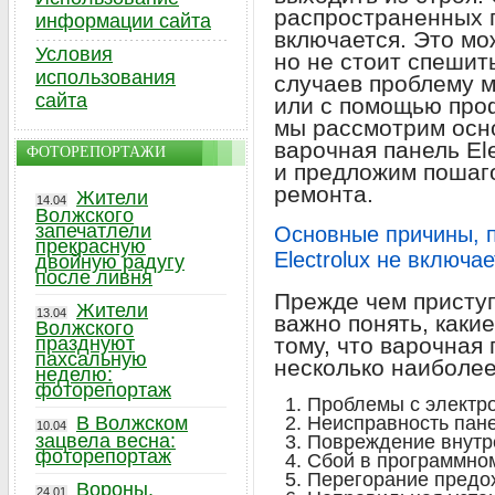
распространенных 
информации сайта
включается. Это мож
Условия
но не стоит спешит
использования
случаев проблему 
сайта
или с помощью проф
мы рассмотрим осн
варочная панель Ele
ФОТОРЕПОРТАЖИ
и предложим пошаг
ремонта.
Жители
14.04
Волжского
запечатлели
Основные причины, п
прекрасную
Electrolux не включа
двойную радугу
после ливня
Прежде чем приступ
Жители
13.04
важно понять, каки
Волжского
празднуют
тому, что варочная 
пахсальную
несколько наиболе
неделю:
фоторепортаж
Проблемы с электр
В Волжском
Неисправность пан
10.04
зацвела весна:
Повреждение внутр
фоторепортаж
Сбой в программно
Перегорание предо
Вороны,
24.01