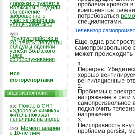
дорожки и туалет: в
проблема кроется в
Волжском обсудили
компонентов телеви
обновление
потребоваться
ремо
заброшенного
участка сквера на
специалистами.
улице Советской
Телевизор самопроизв
22.01
Трудоустройство и
Еще одна распрост
3D-печать: депутаты
облдумы оценили
самопроизвольное 
успехи Волжского
может происходить
дома
соцобслуживания
Перегрев: Убедитесь
Все
хорошо вентилируем
фоторепортажи
вентиляционные отв
Проблемы с электр
ВИДЕОРЕПОРТАЖИ
напряжение в сети 
самопроизвольное 
Пожар в СНТ
3.08
подключить телевиз
«Здоровье химика»:
напряжения.
житель показал
пепелище на видео
Неисправность внут
Момент аварии
19.03
проблема persist, м
с 10-летним