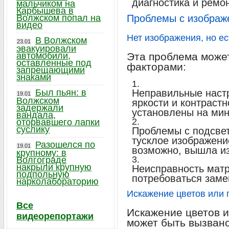
диагностика и ремо
мальчиком на
Карбышева в
Волжском попал на
Проблемы с изображ
видео
Нет изображения, но ес
В Волжском
23.01
эвакуировали
автомобили,
Эта проблема може
оставленные под
факторами:
запрещающими
знаками
Был пьян: в
Неправильные настр
19.01
Волжском
яркости и контрастн
задержали
установлены на ми
вандала,
оторвавшего лапки
суслику
Проблемы с подсвет
тусклое изображени
Разошелся по
19.01
возможно, вышла из
крупному: в
Волгограде
накрыли крупную
Неисправность матр
подпольную
потребоваться заме
нарколабораторию
Искажение цветов или 
Все
Искажение цветов и
видеорепортажи
может быть вызван