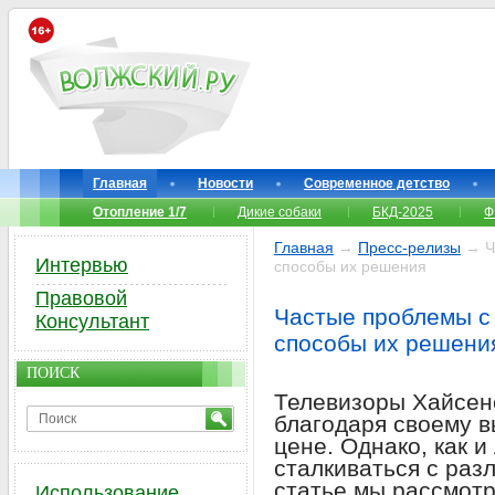
Главная
Новости
Современное детство
Отопление 1/7
Дикие собаки
БКД-2025
Ф
Главная
→
Пресс-релизы
→ Ча
Интервью
способы их решения
Правовой
Частые проблемы с
Консультант
способы их решени
ПОИСК
Телевизоры Хайсен
благодаря своему в
цене. Однако, как и
сталкиваться с раз
статье мы рассмот
Использование