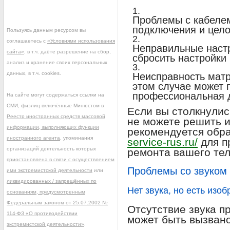
Проблемы с кабелем
подключения и цело
Пользуясь данным ресурсом вы
соглашаетесь с
«Условиями использования
Неправильные настр
сайта»
, в т.ч. даёте разрешение на сбор,
сбросить настройки
анализ и хранение своих персональных
данных, в т.ч. cookies.
Неисправность матр
этом случае может 
профессиональная д
На сайте могут содержаться ссылки на
СМИ, физлиц включённые Минюстом в
Если вы столкнули
Реестр иностранных средств массовой
не можете решить и
информации, выполняющих функции
рекомендуется обр
иностранного агента
, упоминания
service-rus.ru/
для п
организаций деятельность которых
ремонта вашего те
приостановлена в связи с осуществлением
Проблемы со звуком
ими экстремистской деятельности
или
ликвидированных / запрещённых по
Нет звука, но есть изо
основаниям, предусмотренным
Федеральным законом от 25.07.2002 №
Отсутствие звука п
114-ФЗ «О противодействии
может быть вызван
экстремистской деятельности»
.