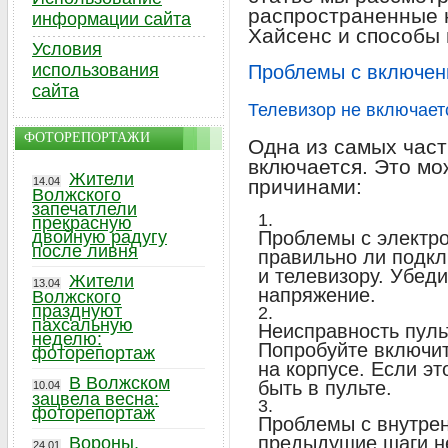
распространенные 
информации сайта
Хайсенс и способы 
Условия
использования
Проблемы с включен
сайта
Телевизор не включает
ФОТОРЕПОРТАЖИ
Одна из самых част
включается. Это м
Жители
14.04
причинами:
Волжского
запечатлели
прекрасную
двойную радугу
Проблемы с электро
после ливня
правильно ли подкл
и телевизору. Убеди
Жители
13.04
напряжение.
Волжского
празднуют
пахсальную
Неисправность пуль
неделю:
Попробуйте включит
фоторепортаж
на корпусе. Если эт
В Волжском
быть в пульте.
10.04
зацвела весна:
фоторепортаж
Проблемы с внутре
предыдущие шаги не
Вороны,
24.01