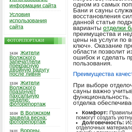
одном из самых поп
информации сайта
Бани и сауны служа
Условия
восстановления сил
использования
данной статье под
сайта
варианты
отделки б
преимущества и нед
цены на услуги по 
ФОТОРЕПОРТАЖИ
ключ». Оказание пр
области позволит 
Жители
14.04
ошибок и сделать 
Волжского
запечатлели
пользования.
прекрасную
двойную радугу
Преимущества качест
после ливня
Жители
13.04
При выборе отдело
Волжского
сауны важно учитыва
празднуют
пахсальную
функциональность.
неделю:
отделка обеспечива
фоторепортаж
Комфорт:
Правильн
В Волжском
10.04
зацвела весна:
помогут создать уютн
фоторепортаж
Долговечность:
Ис
отделочных материало
Вороны,
24.01