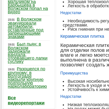
мальчиком на
Хорошая теплоизол
Карбышева в
Легкость в обработк
Волжском попал на
видео
Недостатки
В Волжском
23.01
Необходимость рег
эвакуировали
средствами.
автомобили,
Риск гниения при н
оставленные под
запрещающими
Керамическая плитка
знаками
Был пьян: в
Керамическая плит
19.01
Волжском
для отделки полов и
задержали
влаге и легко моетс
вандала,
оторвавшего лапки
выполнена в различ
суслику
позволяет создать 
Разошелся по
19.01
крупному: в
Преимущества
Волгограде
накрыли крупную
Высокая носибельно
подпольную
Легкость в уходе и ч
нарколабораторию
Устойчивость к хим
Недостатки
Все
видеорепортажи
Низкая теплоизоляц
На полах может быть