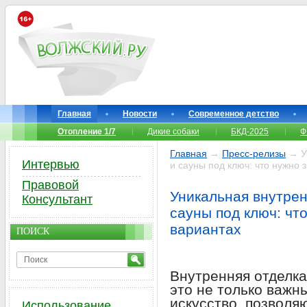
Главная
Новости
Современное детство
Отопление 1/7
Дикие собаки
БКД-2025
Ф
Главная
→
Пресс-релизы
→ Ун
Интервью
и сауны под ключ: что нужно 
Правовой
Уникальная внутрен
Консультант
сауны под ключ: что
вариантах
ПОИСК
Внутренняя отделка
это не только важны
искусство, позволя
Использование