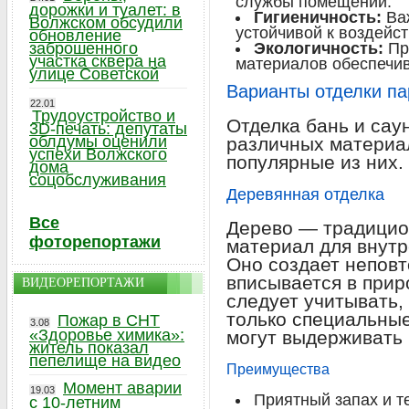
службы помещений.
дорожки и туалет: в
Гигиеничность:
Важ
Волжском обсудили
устойчивой к воздейс
обновление
заброшенного
Экологичность:
Пр
участка сквера на
материалов обеспечив
улице Советской
Варианты отделки па
22.01
Трудоустройство и
Отделка бань и сау
3D-печать: депутаты
облдумы оценили
различных материа
успехи Волжского
популярные из них.
дома
соцобслуживания
Деревянная отделка
Все
Дерево — традицио
фоторепортажи
материал для внутр
Оно создает непов
вписывается в при
ВИДЕОРЕПОРТАЖИ
следует учитывать,
только специальны
Пожар в СНТ
3.08
«Здоровье химика»:
могут выдерживать 
житель показал
пепелище на видео
Преимущества
Момент аварии
19.03
Приятный запах и т
с 10-летним