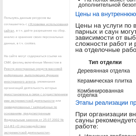
дополнительной безоп
Цены на внутреннюю
Пользуясь данным ресурсом вы
Цены на услуги по 
соглашаетесь с
«Условиями использования
парных и саун могу
сайта»
, в т.ч. даёте разрешение на сбор,
зависимости от вы
анализ и хранение своих персональных
сложности работ и 
данных, в т.ч. cookies.
на отделочные рабо
На сайте могут содержаться ссылки на
Тип отделки
СМИ, физлиц включённые Минюстом в
Реестр иностранных средств массовой
Деревянная отделка
информации, выполняющих функции
Керамическая плитка
иностранного агента
, упоминания
организаций деятельность которых
Комбинированная
отделка
приостановлена в связи с осуществлением
ими экстремистской деятельности
или
Этапы реализации п
ликвидированных / запрещённых по
При организации вн
основаниям, предусмотренным
сауны рекомендуетс
Федеральным законом от 25.07.2002 №
работе:
114-ФЗ «О противодействии
экстремистской деятельности»
.