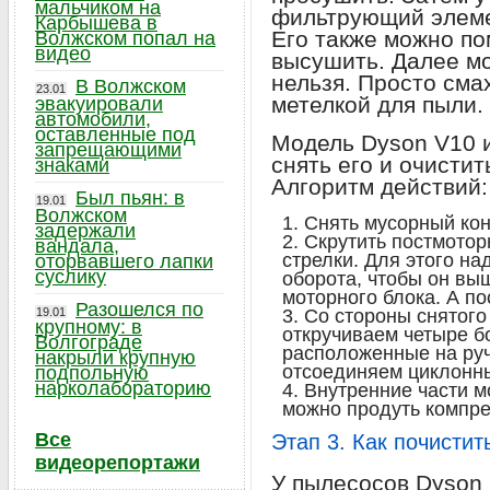
мальчиком на
фильтрующий элеме
Карбышева в
Его также можно по
Волжском попал на
видео
высушить. Далее мо
нельзя. Просто сма
В Волжском
23.01
метелкой для пыли.
эвакуировали
автомобили,
оставленные под
Модель Dyson V10 и
запрещающими
снять его и очистит
знаками
Алгоритм действий:
Был пьян: в
19.01
Волжском
Снять мусорный кон
задержали
Скрутить постмотор
вандала,
стрелки. Для этого н
оторвавшего лапки
суслику
оборота, чтобы он выш
моторного блока. А п
Разошелся по
19.01
Со стороны снятого
крупному: в
откручиваем четыре бо
Волгограде
расположенные на ручк
накрыли крупную
отсоединяем циклонны
подпольную
нарколабораторию
Внутренние части м
можно продуть компре
Все
Этап 3. Как почисти
видеорепортажи
У пылесосов Dyson 