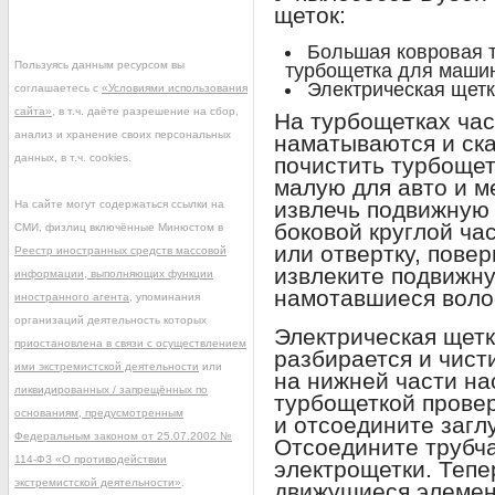
щеток:
Большая ковровая 
Пользуясь данным ресурсом вы
турбощетка для машин
Электрическая щетк
соглашаетесь с
«Условиями использования
сайта»
, в т.ч. даёте разрешение на сбор,
На турбощетках час
анализ и хранение своих персональных
наматываются и ск
данных, в т.ч. cookies.
почистить турбощет
малую для авто и м
извлечь подвижную 
На сайте могут содержаться ссылки на
боковой круглой час
СМИ, физлиц включённые Минюстом в
или отвертку, повер
Реестр иностранных средств массовой
извлеките подвижну
информации, выполняющих функции
намотавшиеся воло
иностранного агента
, упоминания
организаций деятельность которых
Электрическая щетк
приостановлена в связи с осуществлением
разбирается и чист
ими экстремистской деятельности
или
на нижней части нас
ликвидированных / запрещённых по
турбощеткой провер
основаниям, предусмотренным
и отсоедините загл
Федеральным законом от 25.07.2002 №
Отсоедините трубча
114-ФЗ «О противодействии
электрощетки. Тепе
экстремистской деятельности»
.
движущиеся элемент