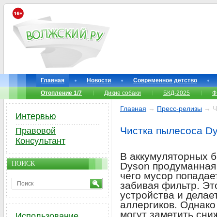
Главная
Новости
Современное детство
Отопление 1/7
Дикие собаки
БКД-2025
Ф
Главная
→
Пресс-релизы
→ Чи
Интервью
Чистка пылесоса Dy
Правовой
Консультант
В аккумуляторных 
ПОИСК
Dyson продуманная 
чего мусор попадае
забивая фильтр. Эт
устройства и делае
аллергиков. Однако
могут заметить сни
Использование