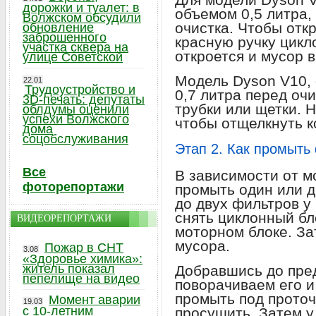
дорожки и туалет: в
объемом 0,5 литра,
Волжском обсудили
очистка. Чтобы отк
обновление
заброшенного
красную ручку цикл
участка сквера на
откроется и мусор 
улице Советской
Модель Dyson V10,
22.01
Трудоустройство и
0,7 литра перед оч
3D-печать: депутаты
трубки или щетки. 
облдумы оценили
успехи Волжского
чтобы отщелкнуть к
дома
соцобслуживания
Этап 2. Как промыть
Все
В зависимости от м
фоторепортажи
промыть один или д
до двух фильтров у
снять циклонный бл
ВИДЕОРЕПОРТАЖИ
моторном блоке. За
мусора.
Пожар в СНТ
3.08
«Здоровье химика»:
житель показал
Добравшись до пред
пепелище на видео
поворачиваем его и
промыть под проточ
Момент аварии
19.03
с 10-летним
просушить. Затем у