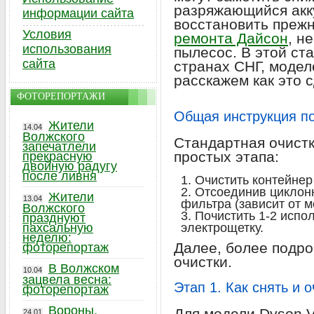
разряжающийся акк
информации сайта
восстановить преж
Условия
ремонта Дайсон
, н
использования
пылесос. В этой ст
сайта
странах СНГ, модел
расскажем как это с
ФОТОРЕПОРТАЖИ
Общая инструкция по
Жители
14.04
Волжского
Стандартная очистк
запечатлели
простых этапа:
прекрасную
двойную радугу
после ливня
Очистить контейнер
Отсоединив циклонн
Жители
13.04
фильтра (зависит от 
Волжского
Почистить 1-2 испо
празднуют
пахсальную
электрощетку.
неделю:
Далее, более подр
фоторепортаж
очистки.
В Волжском
10.04
зацвела весна:
Этап 1. Как снять и 
фоторепортаж
Вороны,
Для модели Dyson V
24.01