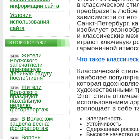
в классическом сти
информации сайта
преобразить любое 
Условия
зависимости от его
использования
Санкт-Петербург, ка
сайта
изобилует разнооб
и классические меж
играют ключевую ро
ФОТОРЕПОРТАЖИ
гармоничной атмос
Жители
14.04
Что такое классическ
Волжского
запечатлели
прекрасную
Классический стиль
двойную радугу
наиболее популярн
после ливня
которая вдохновляе
Жители
13.04
художественными т
Волжского
Этот стиль отличае
празднуют
пахсальную
использованием до
неделю:
воплощает в себе та
фоторепортаж
Элегантность
В Волжском
10.04
зацвела весна:
Устойчивость
фоторепортаж
Сдержанная роско
Высокое качество 
Вороны,
24.01