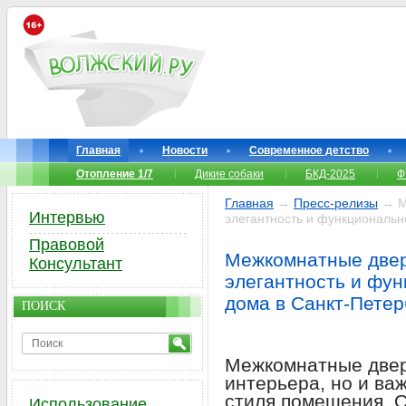
Главная
Новости
Современное детство
Отопление 1/7
Дикие собаки
БКД-2025
Ф
Главная
→
Пресс-релизы
→ Ме
Интервью
элегантность и функциональн
Правовой
Межкомнатные двер
Консультант
элегантность и фун
дома в Санкт-Петер
ПОИСК
Межкомнатные двер
интерьера, но и в
стиля помещения. О
Использование