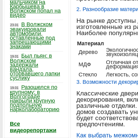
мальчиком на
Карбышева в
2. Разнообразие матер
Волжском попал на
видео
На рынке доступны 
В Волжском
23.01
изготовленные из р
эвакуировали
Наиболее популярн
автомобили,
оставленные под
запрещающими
Материал
знаками
Экологичнос
Дерево
звукоизоля
Был пьян: в
19.01
Волжском
Отличная от
МДФ
задержали
деформаци
вандала,
оторвавшего лапки
Стекло
Легкость, с
суслику
3. Возможности декори
Разошелся по
19.01
крупному: в
Классические двер
Волгограде
декорирования, вкл
накрыли крупную
подпольную
различные отделки.
нарколабораторию
домов создавать ун
будет соответствова
предпочтениям.
Все
видеорепортажи
Как выбрать межком