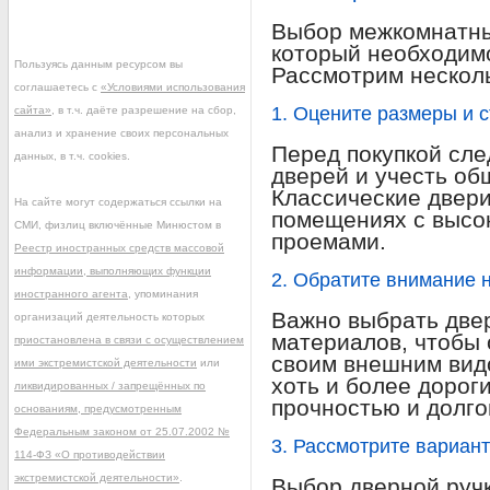
Выбор межкомнатны
который необходимо
Пользуясь данным ресурсом вы
Рассмотрим несколь
соглашаетесь с
«Условиями использования
1. Оцените размеры и 
сайта»
, в т.ч. даёте разрешение на сбор,
анализ и хранение своих персональных
Перед покупкой сле
данных, в т.ч. cookies.
дверей и учесть об
Классические двери
На сайте могут содержаться ссылки на
помещениях с высо
СМИ, физлиц включённые Минюстом в
проемами.
Реестр иностранных средств массовой
информации, выполняющих функции
2. Обратите внимание 
иностранного агента
, упоминания
Важно выбрать две
организаций деятельность которых
материалов, чтобы 
приостановлена в связи с осуществлением
своим внешним вид
ими экстремистской деятельности
или
хоть и более дорог
ликвидированных / запрещённых по
прочностью и долго
основаниям, предусмотренным
Федеральным законом от 25.07.2002 №
3. Рассмотрите вариан
114-ФЗ «О противодействии
экстремистской деятельности»
.
Выбор дверной ручк