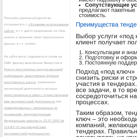
Сопутствующие ус
предлагают пакетные 
стоимость.
Пользуясь данным ресурсом вы
Преимущества тенде
соглашаетесь с
«Условиями использования
сайта»
, в т.ч. даёте разрешение на сбор,
Выбор услуги «под 
анализ и хранение своих персональных
клиент получает пол
данных, в т.ч. cookies.
Консультации и ана
Подготовку и офор
На сайте могут содержаться ссылки на
Постоянную поддерж
СМИ, физлиц включённые Минюстом в
Реестр иностранных средств массовой
Подход «под ключ» 
информации, выполняющих функции
снизить риски и ст
участия в тендерах
иностранного агента
, упоминания
все задачи, в то вр
организаций деятельность которых
сосредоточиться на
приостановлена в связи с осуществлением
процессах.
ими экстремистской деятельности
или
ликвидированных / запрещённых по
Таким образом, те
основаниям, предусмотренным
ключ – это необход
Федеральным законом от 25.07.2002 №
компаний, желающи
114-ФЗ «О противодействии
тендерах. Правиль
экстремистской деятельности»
.