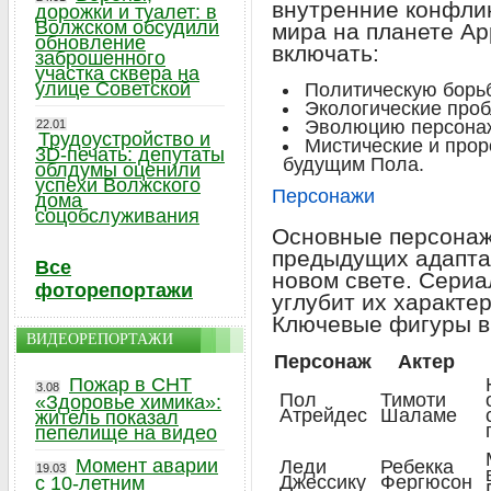
внутренние конфлик
дорожки и туалет: в
Волжском обсудили
мира на планете Ар
обновление
включать:
заброшенного
участка сквера на
улице Советской
Политическую борьб
Экологические про
Эволюцию персонаж
22.01
Трудоустройство и
Мистические и прор
3D-печать: депутаты
будущим Пола.
облдумы оценили
успехи Волжского
Персонажи
дома
соцобслуживания
Основные персонаж
предыдущих адапта
Все
новом свете. Сериа
фоторепортажи
углубит их характер
Ключевые фигуры в
ВИДЕОРЕПОРТАЖИ
Персонаж
Актер
Пожар в СНТ
3.08
Пол
Тимоти
«Здоровье химика»:
Атрейдес
Шаламе
житель показал
пепелище на видео
Момент аварии
Леди
Ребекка
19.03
Джессику
Фергюсон
с 10-летним