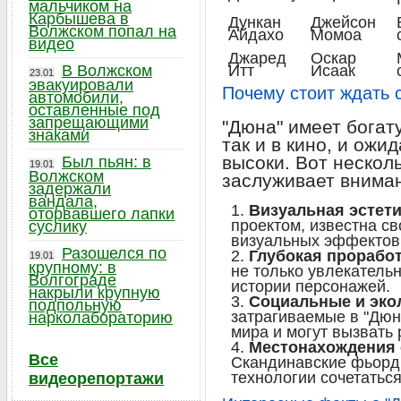
мальчиком на
Карбышева в
Дункан
Джейсон
Волжском попал на
Айдахо
Момоа
видео
Джаред
Оскар
В Волжском
Итт
Исаак
23.01
эвакуировали
Почему стоит ждать 
автомобили,
оставленные под
запрещающими
"Дюна" имеет богат
знаками
так и в кино, и ожи
высоки. Вот нескол
Был пьян: в
19.01
Волжском
заслуживает внима
задержали
вандала,
Визуальная эстети
оторвавшего лапки
проектом, известна с
суслику
визуальных эффектов
Разошелся по
Глубокая проработ
19.01
крупному: в
не только увлекатель
Волгограде
истории персонажей.
накрыли крупную
Социальные и эко
подпольную
затрагиваемые в "Дюн
нарколабораторию
мира и могут вызвать 
Местонахождения 
Все
Скандинавские фьорд
технологии сочетатьс
видеорепортажи