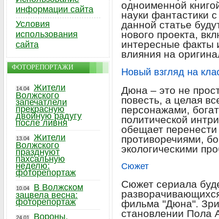
одноименной книго
информации сайта
науки фантастики с
Условия
данной статье буду
нового проекта, вк
использования
интересные факты 
сайта
влияния на оригина
ФОТОРЕПОРТАЖИ
Новый взгляд на кла
Жители
Дюна – это не прос
14.04
Волжского
повесть, а целая в
запечатлели
прекрасную
персонажами, бога
двойную радугу
политической интри
после ливня
обещает перенести
Жители
противоречиями, бо
13.04
Волжского
экологическими пр
празднуют
пахсальную
неделю:
Сюжет
фоторепортаж
Сюжет сериала буде
В Волжском
10.04
разворачивающихся
зацвела весна:
фоторепортаж
фильма "Дюна". Зри
становлении Пола А
Вороны,
24.01