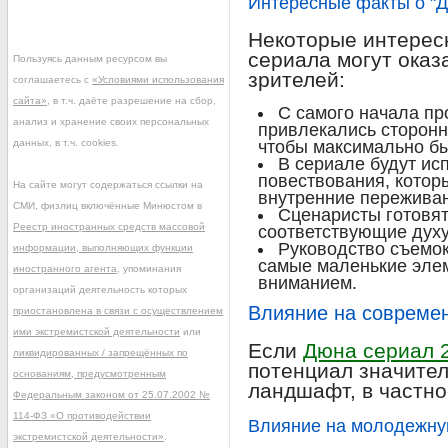
Интересные факты о "Д
Некоторые интерес
сериала могут ока
Пользуясь данным ресурсом вы
зрителей:
соглашаетесь с
«Условиями использования
сайта»
, в т.ч. даёте разрешение на сбор,
С самого начала пр
анализ и хранение своих персональных
привлекались сторонн
данных, в т.ч. cookies.
чтобы максимально бы
В сериале будут ис
повествования, котор
На сайте могут содержаться ссылки на
внутренние пережива
СМИ, физлиц включённые Минюстом в
Сценаристы готовя
Реестр иностранных средств массовой
соответствующие духу
Руководство съемок
информации, выполняющих функции
самые маленькие элем
иностранного агента
, упоминания
вниманием.
организаций деятельность которых
Влияние на современ
приостановлена в связи с осуществлением
ими экстремистской деятельности
или
Если
Дюна сериал 
ликвидированных / запрещённых по
потенциал значител
основаниям, предусмотренным
ландшафт, в частно
Федеральным законом от 25.07.2002 №
114-ФЗ «О противодействии
Влияние на молодежну
экстремистской деятельности»
.