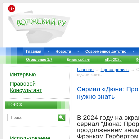
Главная
Новости
Современное детство
Отопление 1/7
Дикие собаки
БКД-2025
Ф
Главная
→
Пресс-релизы
→ Се
Интервью
нужно знать
Правовой
Сериал «Дюна: Прор
Консультант
нужно знать
ПОИСК
В 2024 году на эк
сериал "Дюна: Прор
продолжением знам
Фрэнком Гербертом
Использование